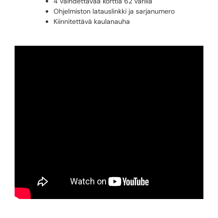
4 vaihdettavaa korttia 62 värillä
Ohjelmiston latauslinkki ja sarjanumero
Kiinnitettävä kaulanauha