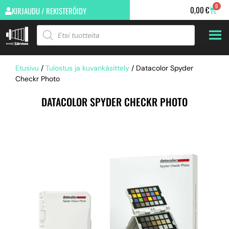
0
0,00
€
KIRJAUDU / REKISTERÖIDY
Etusivu
/
Tulostus ja kuvankäsittely
/ Datacolor Spyder
Checkr Photo
DATACOLOR SPYDER CHECKR PHOTO