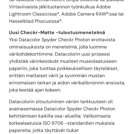
Virtaviivaista jälkituotannon työnkulkua Adobe
Lightroom Classicissa®, Adobe Camera RAW®:ssa tai
Hasselblad Phocusissa®.
Uusi Checkr-Matte -tulostusmenetelmä
Yksi Datacolor Spyder Checkr Photon erottavista
ominaisuuksista on menetelmä, jolla luomme
värikohdekorttimme. Datacolorin uusi prosessi
yhdistää värinkestävät musteet museolaatuiseen
paperiin, joka tuottaa poikkeuksellisen täyteläiset,
erittäin mattaiset värit ja syvimmän mustan
erinomaisen tarkan ja aidon värikalibroinnin ansiosta,
joka kestää ajan kokeen.
Datacolorin sitoutuminen värien tarkkuuteen oli
avainasemassa Datacolor Spyder Checkr Photon
kehittämisen kaikilla osa-alueilla; Valikoimasta
korkealaatuisia ISO 9706 -standardien mukaisia ​​
papereita, jotka täyttävät tiukat