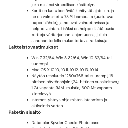
joka minimoi virheellisen käsittelyn.
Kortit on luotu kestävää kehitystä ajatellen, ja
ne on valmistettu 78 % bambusta (uusiutuva
paperinlähde), ja ne ovat vaihdettavissa ja
helppo vaihtaa. Lisäksi on helppo lisätä uusia
kortteja väritarjonnan laajentuessa, jolloin
saadaan todella mukautettavia ratkaisuja.
Laitteistovaatimukset
Win 7 32/64, Win 8 32/64, Win 10 32/64 tai
uudempi
Mac OS X 10.10, 10.11, 10.12, 10.13, 10.14
Näytön resoluutio 1280×768 tai suurempi, 16-
bittinen näytönohjain (24-bittinen suositeltava),
1 Gt vapaata RAM-muistia, 500 Mt vapaata
kiintolevyä
Internet-yhteys ohjelmiston lataamista ja
aktivointia varten
Paketin sisältö
Datacolor Spyder Checkr Photo case