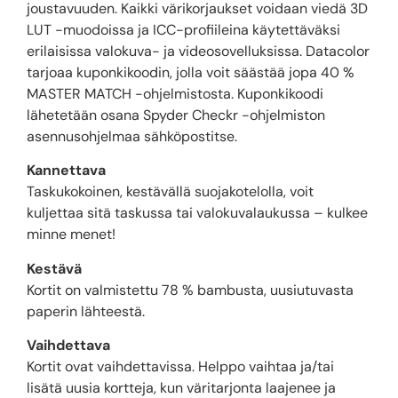
joustavuuden. Kaikki värikorjaukset voidaan viedä 3D
LUT -muodoissa ja ICC-profiileina käytettäväksi
erilaisissa valokuva- ja videosovelluksissa. Datacolor
tarjoaa kuponkikoodin, jolla voit säästää jopa 40 %
MASTER MATCH -ohjelmistosta. Kuponkikoodi
lähetetään osana Spyder Checkr -ohjelmiston
asennusohjelmaa sähköpostitse.
Kannettava
Taskukokoinen, kestävällä suojakotelolla, voit
kuljettaa sitä taskussa tai valokuvalaukussa – kulkee
minne menet!
Kestävä
Kortit on valmistettu 78 % bambusta, uusiutuvasta
paperin lähteestä.
Vaihdettava
Kortit ovat vaihdettavissa. Helppo vaihtaa ja/tai
lisätä uusia kortteja, kun väritarjonta laajenee ja