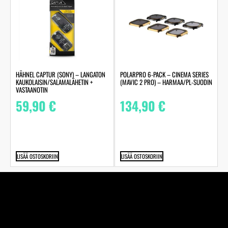
HÄHNEL CAPTUR (SONY) – LANGATON
POLARPRO 6-PACK – CINEMA SERIES
KAUKOLAISIN/SALAMALÄHETIN +
(MAVIC 2 PRO) – HARMAA/PL-SUODIN
VASTAANOTIN
59,90
€
134,90
€
LISÄÄ OSTOSKORIIN
LISÄÄ OSTOSKORIIN