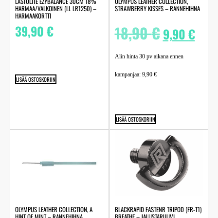
LASTOLITE EZYBALANCE 30CM 18%
OLYMPUS LEATHER COLLECTION,
HARMAA/VALKOINEN (LL LR1250) –
STRAWBERRY KISSES – RANNEHIHNA
HARMAAKORTTI
39,90
€
18,90
€
9,90
€
Alin hinta 30 pv aikana ennen
kampanjaa:
9,90
€
LISÄÄ OSTOSKORIIN
LISÄÄ OSTOSKORIIN
OLYMPUS LEATHER COLLECTION, A
BLACKRAPID FASTENR TRIPOD (FR-T1)
HINT OF MINT – RANNEHIHNA
BREATHE – JALUSTARUUVI