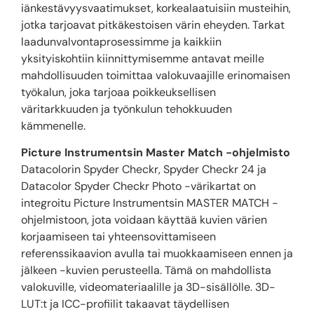
iänkestävyysvaatimukset, korkealaatuisiin musteihin,
jotka tarjoavat pitkäkestoisen värin eheyden. Tarkat
laadunvalvontaprosessimme ja kaikkiin
yksityiskohtiin kiinnittymisemme antavat meille
mahdollisuuden toimittaa valokuvaajille erinomaisen
työkalun, joka tarjoaa poikkeuksellisen
väritarkkuuden ja työnkulun tehokkuuden
kämmenelle.
Picture Instrumentsin Master Match -ohjelmisto
Datacolorin Spyder Checkr, Spyder Checkr 24 ja
Datacolor Spyder Checkr Photo -värikartat on
integroitu Picture Instrumentsin MASTER MATCH -
ohjelmistoon, jota voidaan käyttää kuvien värien
korjaamiseen tai yhteensovittamiseen
referenssikaavion avulla tai muokkaamiseen ennen ja
jälkeen -kuvien perusteella. Tämä on mahdollista
valokuville, videomateriaalille ja 3D-sisällölle. 3D-
LUT:t ja ICC-profiilit takaavat täydellisen