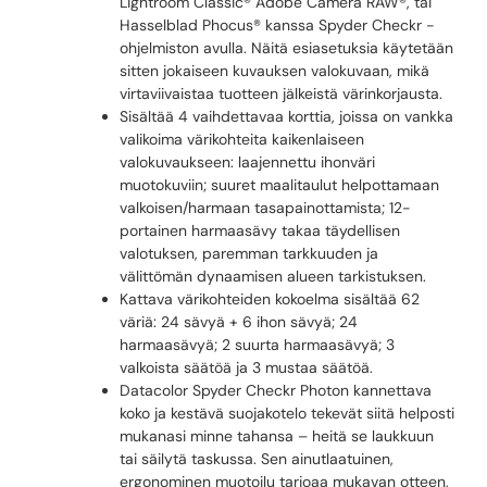
Lightroom Classic® Adobe Camera RAW®, tai
Hasselblad Phocus® kanssa Spyder Checkr -
ohjelmiston avulla. Näitä esiasetuksia käytetään
sitten jokaiseen kuvauksen valokuvaan, mikä
virtaviivaistaa tuotteen jälkeistä värinkorjausta.
Sisältää 4 vaihdettavaa korttia, joissa on vankka
valikoima värikohteita kaikenlaiseen
valokuvaukseen: laajennettu ihonväri
muotokuviin; suuret maalitaulut helpottamaan
valkoisen/harmaan tasapainottamista; 12-
portainen harmaasävy takaa täydellisen
valotuksen, paremman tarkkuuden ja
välittömän dynaamisen alueen tarkistuksen.
Kattava värikohteiden kokoelma sisältää 62
väriä: 24 sävyä + 6 ihon sävyä; 24
harmaasävyä; 2 suurta harmaasävyä; 3
valkoista säätöä ja 3 mustaa säätöä.
Datacolor Spyder Checkr Photon kannettava
koko ja kestävä suojakotelo tekevät siitä helposti
mukanasi minne tahansa – heitä se laukkuun
tai säilytä taskussa. Sen ainutlaatuinen,
ergonominen muotoilu tarjoaa mukavan otteen,