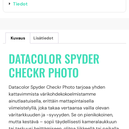
Tiedot
Kuvaus
Lisätiedot
DATACOLOR SPYDER
CHECKR PHOTO
Datacolor Spyder Checkr Photo tarjoaa yhden
kattavimmista värikohdekokoelmistamme
ainutlaatuisella, erittäin mattapintaisella
viimeistelyllä, joka takaa vertaansa vailla olevan
väritarkkuuden ja -syvyyden. Se on pienikokoinen,
mutta kestävä – sopii täydellisesti kameralaukkuun
tai taskuusi heittämiseen, olitpa liikkeellä tai paikalla.