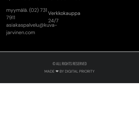
myymälä. (02) 731
Verkkokauppa
7911
24/7
asiakaspalvelu@kuva-
jarvinen.com
© ALL RIGHTS RESERVED
MADE ❤ BY DIGITAL PRIORITY