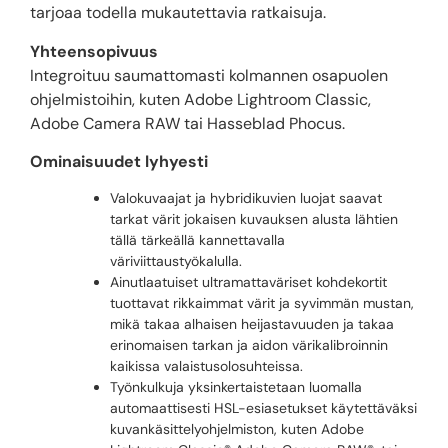
tarjoaa todella mukautettavia ratkaisuja.
Yhteensopivuus
Integroituu saumattomasti kolmannen osapuolen
ohjelmistoihin, kuten Adobe Lightroom Classic,
Adobe Camera RAW tai Hasseblad Phocus.
Ominaisuudet lyhyesti
Valokuvaajat ja hybridikuvien luojat saavat
tarkat värit jokaisen kuvauksen alusta lähtien
tällä tärkeällä kannettavalla
väriviittaustyökalulla.
Ainutlaatuiset ultramattaväriset kohdekortit
tuottavat rikkaimmat värit ja syvimmän mustan,
mikä takaa alhaisen heijastavuuden ja takaa
erinomaisen tarkan ja aidon värikalibroinnin
kaikissa valaistusolosuhteissa.
Työnkulkuja yksinkertaistetaan luomalla
automaattisesti HSL-esiasetukset käytettäväksi
kuvankäsittelyohjelmiston, kuten Adobe