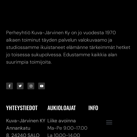
Perheyhtiö Kuva-Järvinen Ky on jo vuodesta 1970
alkaen toiminut täyden palvelun valokuvaamo ja
studiossamme ikuistaneet elämänne tärkeimmät hetket
jo toisessa sukupolvessa. Edustamme kaikkia alan
suurimpia toimijoita.
YHTEYSTIEDOT
AUKIOLOAJAT
INFO
Kuva-Järvinen KY
Liike avoinna
Annankatu
Ma-Pe 9.00-17.00
8,
24240 SALO
La 10.00-14.00