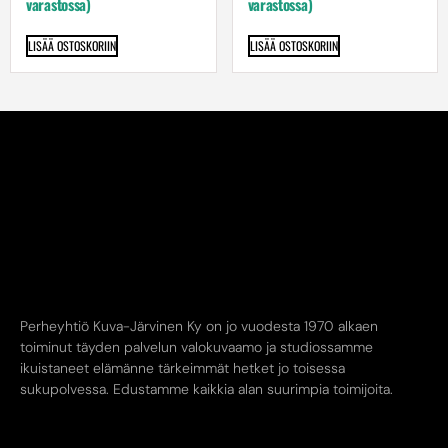
varastossa)
varastossa)
LISÄÄ OSTOSKORIIN
LISÄÄ OSTOSKORIIN
Perheyhtiö Kuva-Järvinen Ky on jo vuodesta 1970 alkaen
toiminut täyden palvelun valokuvaamo ja studiossamme
ikuistaneet elämänne tärkeimmät hetket jo toisessa
sukupolvessa. Edustamme kaikkia alan suurimpia toimijoita.