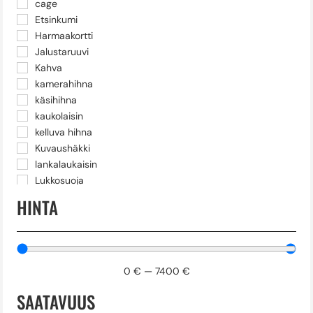
cage
Etsinkumi
Harmaakortti
Jalustaruuvi
Kahva
kamerahihna
käsihihna
kaukolaisin
kelluva hihna
Kuvaushäkki
lankalaukaisin
Lukkosuoja
Näytönsuoja
HINTA
pikalevy
Puhelinpidike
radiolähetin
rod
0
€
—
7400
€
suojus
SAATAVUUS