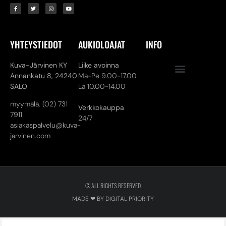
YHTEYSTIEDOT
AUKIOLOAJAT
INFO
Kuva-Järvinen KY
Liike avoinna
Annankatu 8,
24240
Ma-Pe 9.00-17.00
SALO
La 10.00-14.00
myymälä. (02) 731
Verkkokauppa
7911
24/7
asiakaspalvelu@kuva-
jarvinen.com
© ALL RIGHTS RESERVED
MADE ❤ BY DIGITAL PRIORITY