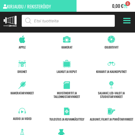
0
0,00
€
KIRJAUDU / REKISTERÖIDY
APPLE
KAMERAT
OBJEKTIIVIT
DRONET
LAUKUT JA REPUT
KIIKARIT JA KAUKOPUTKET
KAMERATARVIKKEET
MUISTIKORTIT JA
SALAMAT, LED-VALOT JA
TALLENNUSTARVIKKEET
STUDIOTARVIKKEET
AUDIO JA VIDEO
TULOSTUS JA KUVANKÄSITTELY
ALBUMIT, FILMIT JA PIMIÖTARVIKKEET