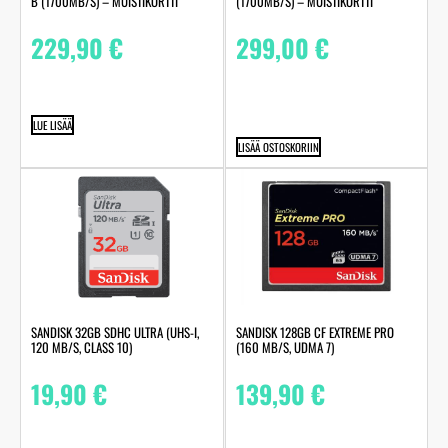
B (1700MB/S) – MUISTIKORTTI
(1700MB/S) – MUISTIKORTTI
229,90
€
299,00
€
LUE LISÄÄ
LISÄÄ OSTOSKORIIN
SANDISK 32GB SDHC ULTRA (UHS-I,
SANDISK 128GB CF EXTREME PRO
120 MB/S, CLASS 10)
(160 MB/S, UDMA 7)
19,90
€
139,90
€