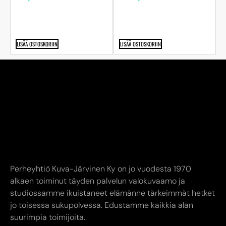
LISÄÄ OSTOSKORIIN
LISÄÄ OSTOSKORIIN
Perheyhtiö Kuva-Järvinen Ky on jo vuodesta 1970
alkaen toiminut täyden palvelun valokuvaamo ja
studiossamme ikuistaneet elämänne tärkeimmät hetket
jo toisessa sukupolvessa. Edustamme kaikkia alan
suurimpia toimijoita.