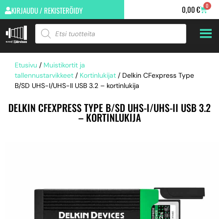
0
0,00
€
KIRJAUDU / REKISTERÖIDY
Etusivu
/
Muistikortit ja
tallennustarvikkeet
/
Kortinlukijat
/ Delkin CFexpress Type
B/SD UHS-I/UHS-II USB 3.2 – kortinlukija
DELKIN CFEXPRESS TYPE B/SD UHS-I/UHS-II USB 3.2
– KORTINLUKIJA