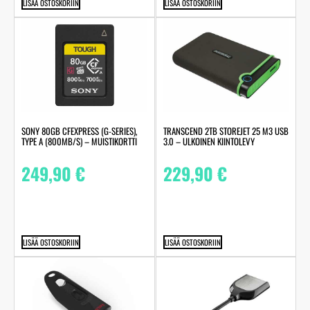
LISÄÄ OSTOSKORIIN
LISÄÄ OSTOSKORIIN
SONY 80GB CFEXPRESS (G-SERIES),
TRANSCEND 2TB STOREJET 25 M3 USB
TYPE A (800MB/S) – MUISTIKORTTI
3.0 – ULKOINEN KIINTOLEVY
249,90
€
229,90
€
LISÄÄ OSTOSKORIIN
LISÄÄ OSTOSKORIIN