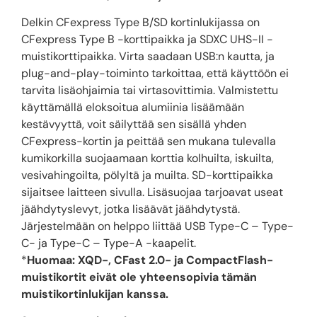
Delkin CFexpress Type B/SD kortinlukijassa on
CFexpress Type B -korttipaikka ja SDXC UHS-II -
muistikorttipaikka. Virta saadaan USB:n kautta, ja
plug-and-play-toiminto tarkoittaa, että käyttöön ei
tarvita lisäohjaimia tai virtasovittimia. Valmistettu
käyttämällä eloksoitua alumiinia lisäämään
kestävyyttä, voit säilyttää sen sisällä yhden
CFexpress-kortin ja peittää sen mukana tulevalla
kumikorkilla suojaamaan korttia kolhuilta, iskuilta,
vesivahingoilta, pölyltä ja muilta. SD-korttipaikka
sijaitsee laitteen sivulla. Lisäsuojaa tarjoavat useat
jäähdytyslevyt, jotka lisäävät jäähdytystä.
Järjestelmään on helppo liittää USB Type-C – Type-
C- ja Type-C – Type-A -kaapelit.
*
Huomaa: XQD-, CFast 2.0- ja CompactFlash-
muistikortit eivät ole yhteensopivia tämän
muistikortinlukijan kanssa.