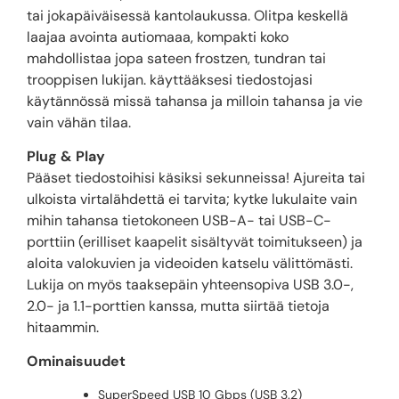
tai jokapäiväisessä kantolaukussa. Olitpa keskellä
laajaa avointa autiomaaa, kompakti koko
mahdollistaa jopa sateen frostzen, tundran tai
trooppisen lukijan. käyttääksesi tiedostojasi
käytännössä missä tahansa ja milloin tahansa ja vie
vain vähän tilaa.
Plug & Play
Pääset tiedostoihisi käsiksi sekunneissa! Ajureita tai
ulkoista virtalähdettä ei tarvita; kytke lukulaite vain
mihin tahansa tietokoneen USB-A- tai USB-C-
porttiin (erilliset kaapelit sisältyvät toimitukseen) ja
aloita valokuvien ja videoiden katselu välittömästi.
Lukija on myös taaksepäin yhteensopiva USB 3.0-,
2.0- ja 1.1-porttien kanssa, mutta siirtää tietoja
hitaammin.
Ominaisuudet
SuperSpeed USB 10 Gbps (USB 3.2)