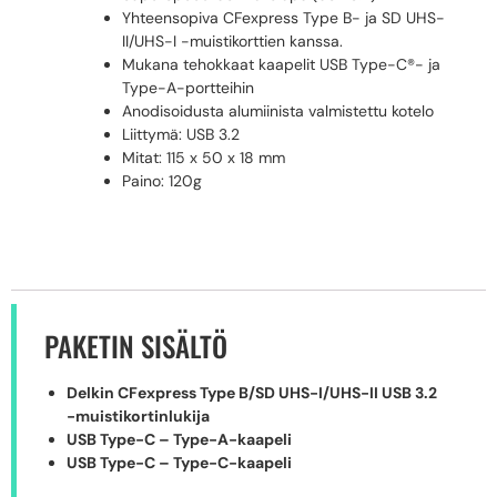
Yhteensopiva CFexpress Type B- ja SD UHS-
II/UHS-I -muistikorttien kanssa.
Mukana tehokkaat kaapelit USB Type-C®- ja
Type-A-portteihin
Anodisoidusta alumiinista valmistettu kotelo
Liittymä: USB 3.2
Mitat: 115 x 50 x 18 mm
Paino: 120g
PAKETIN SISÄLTÖ
Delkin CFexpress Type B/SD UHS-I/UHS-II USB 3.2
-muistikortinlukija
USB Type-C – Type-A-kaapeli
USB Type-C – Type-C-kaapeli