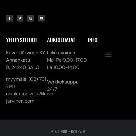
YHTEYSTIEDOT
AUKIOLOAJAT
INFO
Kuva-Järvinen KY
Liike avoinna
Annankatu
Ma-Pe 9.00-17.00
8,
24240 SALO
La 10.00-14.00
myymälä. (02) 731
Verkkokauppa
7911
24/7
asiakaspalvelu@kuva-
jarvinen.com
© ALL RIGHTS RESERVED