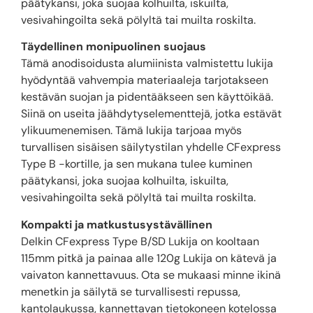
päätykansi, joka suojaa kolhuilta, iskuilta,
vesivahingoilta sekä pölyltä tai muilta roskilta.
Täydellinen monipuolinen suojaus
Tämä anodisoidusta alumiinista valmistettu lukija
hyödyntää vahvempia materiaaleja tarjotakseen
kestävän suojan ja pidentääkseen sen käyttöikää.
Siinä on useita jäähdytyselementtejä, jotka estävät
ylikuumenemisen. Tämä lukija tarjoaa myös
turvallisen sisäisen säilytystilan yhdelle CFexpress
Type B -kortille, ja sen mukana tulee kuminen
päätykansi, joka suojaa kolhuilta, iskuilta,
vesivahingoilta sekä pölyltä tai muilta roskilta.
Kompakti ja matkustusystävällinen
Delkin CFexpress Type B/SD Lukija on kooltaan
115mm pitkä ja painaa alle 120g Lukija on kätevä ja
vaivaton kannettavuus. Ota se mukaasi minne ikinä
menetkin ja säilytä se turvallisesti repussa,
kantolaukussa, kannettavan tietokoneen kotelossa