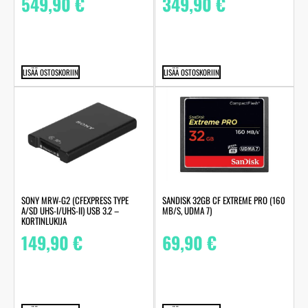
549,90
€
349,90
€
LISÄÄ OSTOSKORIIN
LISÄÄ OSTOSKORIIN
SONY MRW-G2 (CFEXPRESS TYPE
SANDISK 32GB CF EXTREME PRO (160
A/SD UHS-I/UHS-II) USB 3.2 –
MB/S, UDMA 7)
KORTINLUKIJA
149,90
€
69,90
€