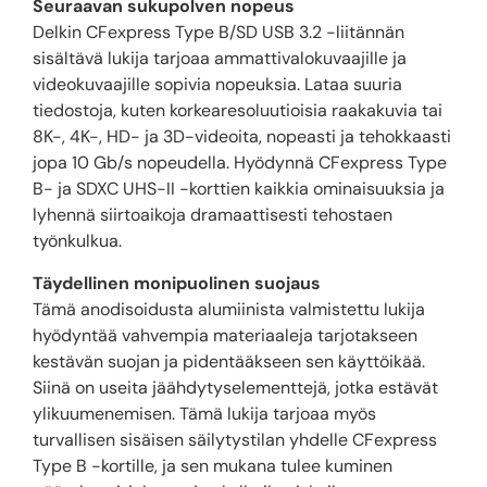
Seuraavan sukupolven nopeus
Delkin CFexpress Type B/SD USB 3.2 -liitännän
sisältävä lukija tarjoaa ammattivalokuvaajille ja
videokuvaajille sopivia nopeuksia. Lataa suuria
tiedostoja, kuten korkearesoluutioisia raakakuvia tai
8K-, 4K-, HD- ja 3D-videoita, nopeasti ja tehokkaasti
jopa 10 Gb/s nopeudella. Hyödynnä CFexpress Type
B- ja SDXC UHS-II -korttien kaikkia ominaisuuksia ja
lyhennä siirtoaikoja dramaattisesti tehostaen
työnkulkua.
Täydellinen monipuolinen suojaus
Tämä anodisoidusta alumiinista valmistettu lukija
hyödyntää vahvempia materiaaleja tarjotakseen
kestävän suojan ja pidentääkseen sen käyttöikää.
Siinä on useita jäähdytyselementtejä, jotka estävät
ylikuumenemisen. Tämä lukija tarjoaa myös
turvallisen sisäisen säilytystilan yhdelle CFexpress
Type B -kortille, ja sen mukana tulee kuminen