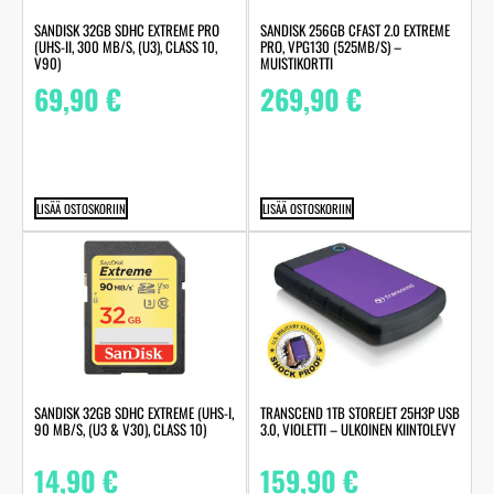
SANDISK 32GB SDHC EXTREME PRO
SANDISK 256GB CFAST 2.0 EXTREME
(UHS-II, 300 MB/S, (U3), CLASS 10,
PRO, VPG130 (525MB/S) –
V90)
MUISTIKORTTI
69,90
€
269,90
€
LISÄÄ OSTOSKORIIN
LISÄÄ OSTOSKORIIN
SANDISK 32GB SDHC EXTREME (UHS-I,
TRANSCEND 1TB STOREJET 25H3P USB
90 MB/S, (U3 & V30), CLASS 10)
3.0, VIOLETTI – ULKOINEN KIINTOLEVY
14,90
€
159,90
€