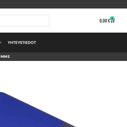
0
0,00
€
YHTEYSTIEDOT
EMME
USB
LEVY