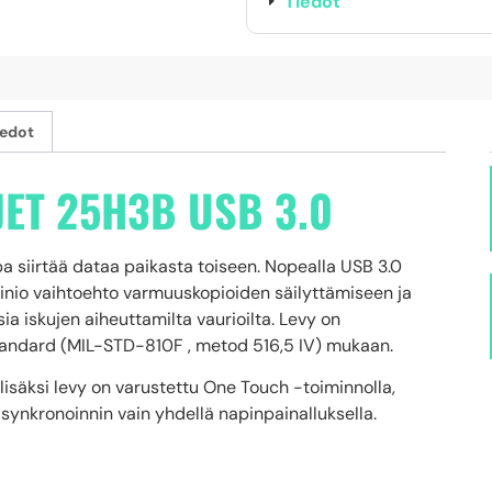
Tiedot
iedot
ET 25H3B USB 3.0
pa siirtää dataa paikasta toiseen. Nopealla USB 3.0
ainio vaihtoehto varmuuskopioiden säilyttämiseen ja
ia iskujen aiheuttamilta vaurioilta. Levy on
standard (MIL-STD-810F , metod 516,5 IV) mukaan.
isäksi levy on varustettu One Touch -toiminnolla,
synkronoinnin vain yhdellä napinpainalluksella.