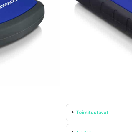
TUOTTEEN SAATAVUUS
Oma varasto:
Maahantuojan varasto:
74,90
€
Toimitustavat