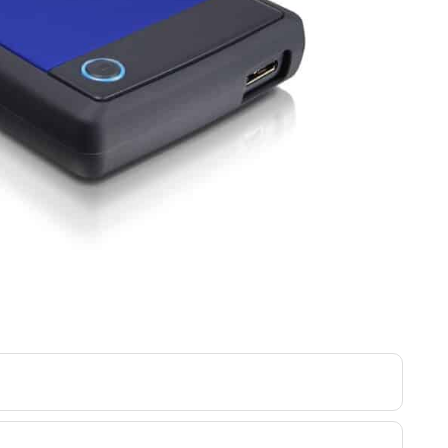
Loppuunmyyty.
10 kpl varastossa.