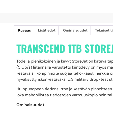
Kuvaus
Lisätiedot
Ominaisuudet
Tekniset t
TRANSCEND 1TB STOREJ
Todella pienikokoinen ja kevyt StoreJet on kätevä ta
(5 Gb/s) liitännällä varustettu kiintolevy on myös m
kestävä silikonipinnoite suojaa tehokkaasti herkkiä os
hyväksytty iskunkestäväksi U.S military drop-test 
Huippunopean tiedonsiirron ja kestävän pinnoitteen l
joka mahdollistaa tiedostojen varmuuskopioinnin tai 
Ominaisuudet