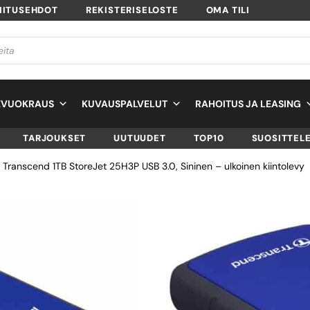
MITUSEHDOT
REKISTERISELOSTE
OMA TILI
EVUOKRAUS
KUVAUSPALVELUT
RAHOITUS JA LEASING
TARJOUKSET
UUTUUDET
TOP10
SUOSITTEL
 Transcend 1TB StoreJet 25H3P USB 3.0, Sininen – ulkoinen kiintolevy
TRANSCEND 1TB
STOREJET 25H3P 
3.0, SININEN –
ULKOINEN KIINTO
SKU
TS1TSJ25H3B