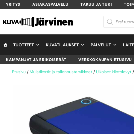
YRITYS
ASIAKASPALVELU
TAKUU JA TUKI
TOI
TUOTTEET
KUVATILAUKSET
PALVELUT
LAIT
KAMPANJAT JA ERIKOISERÄT
VERKKOKAUPAN ETUSIVU
Etusivu
/
Muistikortit ja tallennustarvikkeet
/
Ulkoiset kiintolevyt
/