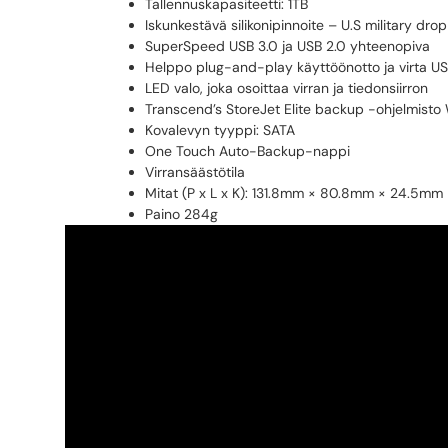
Tallennuskapasiteetti: 1TB
Iskunkestävä silikonipinnoite – U.S military d
SuperSpeed USB 3.0 ja USB 2.0 yhteenopiva
Helppo plug-and-play käyttöönotto ja virta US
LED valo, joka osoittaa virran ja tiedonsiirron
Transcend’s StoreJet Elite backup -ohjelmisto
Kovalevyn tyyppi: SATA
One Touch Auto-Backup-nappi
Virransäästötila
Mitat (P x L x K): 131.8mm × 80.8mm × 24.5mm
Paino 284g