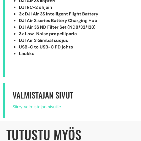
DJI Air 3S kopteri
DJI RC-2 ohjain
3x DJI Air 3S Intelligent Flight Battery
DJI Air 3 series Battery Charging Hub
DJI Air 3S ND Filter Set (ND8/32/128)
3x Low-Noise propelliparia
DJI Air 3 Gimbal suojus
USB-C to USB-C PD johto
Laukku
VALMISTAJAN SIVUT
Siirry valmistajan sivuille
TUTUSTU MYÖS