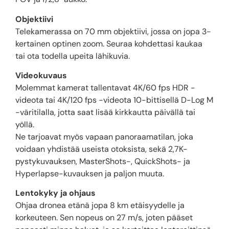
Objektiivi
Telekamerassa on 70 mm objektiivi, jossa on jopa 3-
kertainen optinen zoom. Seuraa kohdettasi kaukaa
tai ota todella upeita lähikuvia.
Videokuvaus
Molemmat kamerat tallentavat 4K/60 fps HDR -
videota tai 4K/120 fps -videota 10-bittisellä D-Log M
-väritilalla, jotta saat lisää kirkkautta päivällä tai
yöllä.
Ne tarjoavat myös vapaan panoraamatilan, joka
voidaan yhdistää useista otoksista, sekä 2,7K-
pystykuvauksen, MasterShots-, QuickShots- ja
Hyperlapse-kuvauksen ja paljon muuta.
Lentokyky ja ohjaus
Ohjaa dronea etänä jopa 8 km etäisyydelle ja
korkeuteen. Sen nopeus on 27 m/s, joten pääset