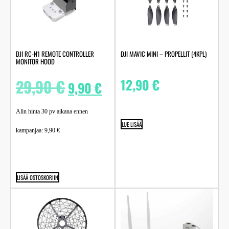
DJI RC-N1 REMOTE CONTROLLER
DJI MAVIC MINI – PROPELLIT (4KPL)
MONITOR HOOD
29,90
€
12,90
€
9,90
€
Alin hinta 30 pv aikana ennen
LUE LISÄÄ
kampanjaa:
9,90
€
LISÄÄ OSTOSKORIIN