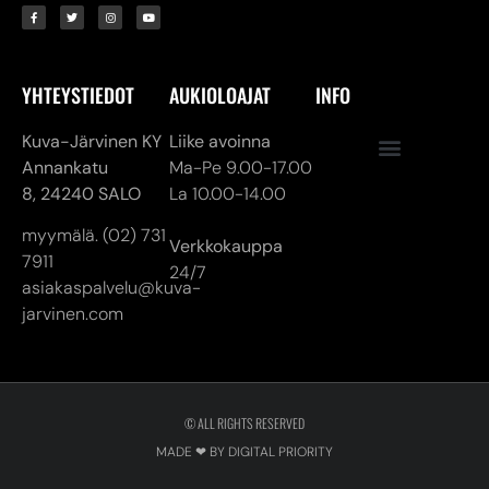
YHTEYSTIEDOT
AUKIOLOAJAT
INFO
Kuva-Järvinen KY
Liike avoinna
Annankatu
Ma-Pe 9.00-17.00
8,
24240 SALO
La 10.00-14.00
myymälä. (02) 731
Verkkokauppa
7911
24/7
asiakaspalvelu@kuva-
jarvinen.com
© ALL RIGHTS RESERVED
MADE ❤ BY DIGITAL PRIORITY