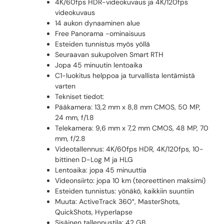
4K/60fps HDR-videokuvaus ja 4K/120fps
videokuvaus
14 aukon dynaaminen alue
Free Panorama -ominaisuus
Esteiden tunnistus myös yöllä
Seuraavan sukupolven Smart RTH
Jopa 45 minuutin lentoaika
C1-luokitus helppoa ja turvallista lentämistä
varten
Tekniset tiedot:
Pääkamera: 13,2 mm x 8,8 mm CMOS, 50 MP,
24 mm, f/1.8
Telekamera: 9,6 mm x 7,2 mm CMOS, 48 MP, 70
mm, f/2.8
Videotallennus: 4K/60fps HDR, 4K/120fps, 10-
bittinen D-Log M ja HLG
Lentoaika: jopa 45 minuuttia
Videonsiirto: jopa 10 km (teoreettinen maksimi)
Esteiden tunnistus: yönäkö, kaikkiin suuntiin
Muuta: ActiveTrack 360°, MasterShots,
QuickShots, Hyperlapse
Sisäinen tallennustila: 42 GB