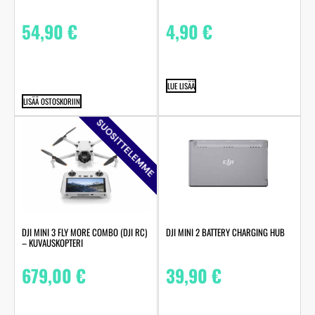
54,90
€
4,90
€
LUE LISÄÄ
LISÄÄ OSTOSKORIIN
SUOSITTELEMME
DJI MINI 3 FLY MORE COMBO (DJI RC)
DJI MINI 2 BATTERY CHARGING HUB
– KUVAUSKOPTERI
679,00
€
39,90
€