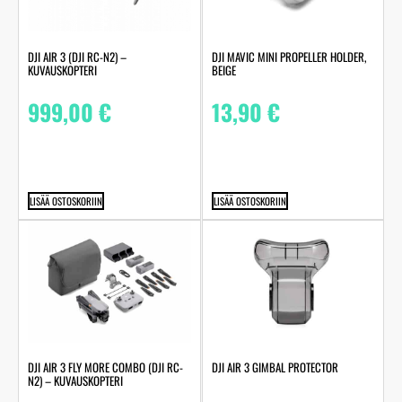
DJI AIR 3 (DJI RC-N2) –
DJI MAVIC MINI PROPELLER HOLDER,
KUVAUSKOPTERI
BEIGE
999,00
€
13,90
€
LISÄÄ OSTOSKORIIN
LISÄÄ OSTOSKORIIN
DJI AIR 3 FLY MORE COMBO (DJI RC-
DJI AIR 3 GIMBAL PROTECTOR
N2) – KUVAUSKOPTERI