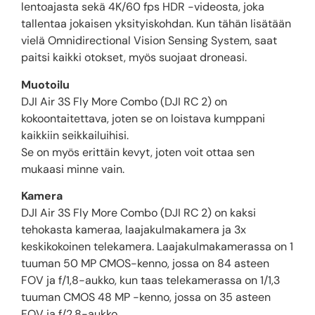
lentoajasta sekä 4K/60 fps HDR -videosta, joka
tallentaa jokaisen yksityiskohdan. Kun tähän lisätään
vielä Omnidirectional Vision Sensing System, saat
paitsi kaikki otokset, myös suojaat droneasi.
Muotoilu
DJI Air 3S Fly More Combo (DJI RC 2) on
kokoontaitettava, joten se on loistava kumppani
kaikkiin seikkailuihisi.
Se on myös erittäin kevyt, joten voit ottaa sen
mukaasi minne vain.
Kamera
DJI Air 3S Fly More Combo (DJI RC 2) on kaksi
tehokasta kameraa, laajakulmakamera ja 3x
keskikokoinen telekamera. Laajakulmakamerassa on 1
tuuman 50 MP CMOS-kenno, jossa on 84 asteen
FOV ja f/1,8-aukko, kun taas telekamerassa on 1/1,3
tuuman CMOS 48 MP -kenno, jossa on 35 asteen
FOV ja f/2,8-aukko.