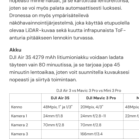
nopeasti minne haluat, ja se kartoittaa lentoreittinsä,
joten se voi myös palata automaattisesti luoksesi.
Dronessa on myös ympärisäteilevä
näköhavainnointijärjestelmä, joka käyttää etupuolella
olevaa LiDAR-kuvaa sekä kuutta infrapunaista ToF-
anturia pitääkseen lennokin turvassa.
Akku
DJI Air 3S 4279 mAh litiumioniakku voidaan ladata
täyteen vain 80 minuutissa, ja se tarjoaa jopa 45
minuutin lentoaikaa, joten voit suunnitella kuvauksesi
nopeasti ja siirtyä toimintaan.
DJI Air 3 vs Mavic 3 Pro vs Mini 3 Pro
DJI Air 3S
DJI Mavic 3 Pro
M
Kenno
48Mpix, 1″ ja 1/3″
20Mpix, 4/3″
48Mpix, 
Kamera 1
24mm f/1.8
24mm f/2.8-11
22mm f
Kamera 2
70mm f/2.8
70mm f/2.8
Kamera 3
166mm f/3.4