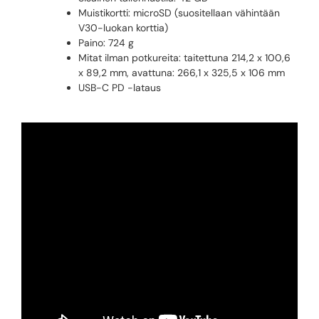
Muistikortti: microSD (suositellaan vähintään
V30-luokan korttia)
Paino: 724 g
Mitat ilman potkureita: taitettuna 214,2 x 100,6
x 89,2 mm, avattuna: 266,1 x 325,5 x 106 mm
USB-C PD -lataus