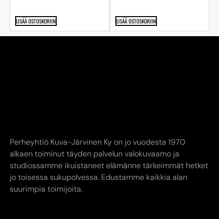
LISÄÄ OSTOSKORIIN
LISÄÄ OSTOSKORIIN
Perheyhtiö Kuva-Järvinen Ky on jo vuodesta 1970
alkaen toiminut täyden palvelun valokuvaamo ja
studiossamme ikuistaneet elämänne tärkeimmät hetket
jo toisessa sukupolvessa. Edustamme kaikkia alan
suurimpia toimijoita.