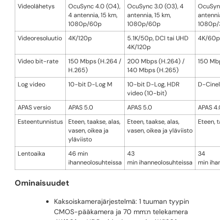
Videolähetys
OcuSync 4.0 (O4),
OcuSync 3.0 (O3), 4
OcuSync
4 antennia, 15 km,
antennia, 15 km,
antennia
1080p/60p
1080p/60p
1080p/
Videoresoluutio
4K/120p
5.1K/50p, DCI tai UHD
4K/60p,
4K/120p
Video bit-rate
150 Mbps (H.264 /
200 Mbps (H.264) /
150 Mb
H.265)
140 Mbps (H.265)
Log video
10-bit D-Log M
10-bit D-Log, HDR
D-Cinel
video (10-bit)
APAS versio
APAS 5.0
APAS 5.0
APAS 4.
Esteentunnistus
Eteen, taakse, alas,
Eteen, taakse, alas,
Eteen, t
vasen, oikea ja
vasen, oikea ja yläviisto
yläviisto
Lentoaika
46 min
43
34
ihanneolosuhteissa
min ihanneolosuhteissa
min iha
Ominaisuudet
Kaksoiskamerajärjestelmä: 1 tuuman tyypin
CMOS-pääkamera ja 70 mm:n telekamera