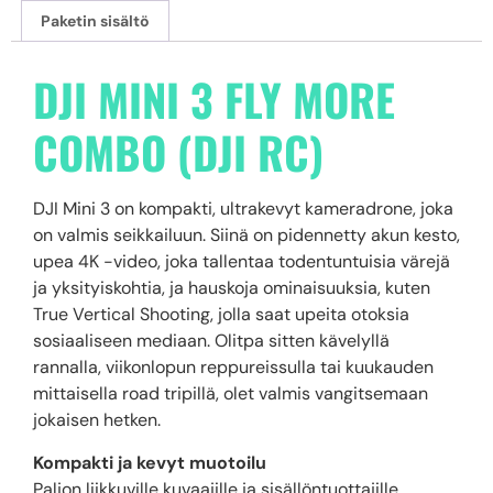
Paketin sisältö
DJI MINI 3 FLY MORE
COMBO (DJI RC)
DJI Mini 3 on kompakti, ultrakevyt kameradrone, joka
on valmis seikkailuun. Siinä on pidennetty akun kesto,
upea 4K -video, joka tallentaa todentuntuisia värejä
ja yksityiskohtia, ja hauskoja ominaisuuksia, kuten
True Vertical Shooting, jolla saat upeita otoksia
sosiaaliseen mediaan. Olitpa sitten kävelyllä
rannalla, viikonlopun reppureissulla tai kuukauden
mittaisella road tripillä, olet valmis vangitsemaan
jokaisen hetken.
Kompakti ja kevyt muotoilu
Paljon liikkuville kuvaajille ja sisällöntuottajille