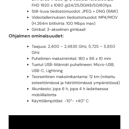
FHD 1920 x 1080 @24/25/30/48/50/60fps
Still-kuva tiedostomuodot: JPEG + DNG (RAW)
Videotallennuksen tiedostomuodot: MP4/MOV
(H.264m bittivirta: 100 Mbps max)
Gimbal: 3-akselinen gimbaali
Ohjaimen ominaisuudet:
Taajuus: 2,400 – 2,4835 GHz, 5,725 – 5,850
GHz
Puhelimen maksimimitat: 180 x 86 x 10 mm
Tuetut USB-liitännät puhelimeen: Micro-USB,
USB-C, Lightning
Teoreettinen maksimikantama: 12 km (mitattu
esteettömässä ja häiriöttömässä ympäristössä)
Akunkesto: jopa 6 h, jopa 4 h ladattaessa
mobiililaitetta
Käyttölämpötilat: -10°- +40° C