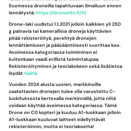
Suomessa droneilla tapahtuvaan ilmailuun ennen
lennätystä:
https://droneinfo.fi/fi/
Drone-laki uudistui 1.1.2021 jolloin kaikkien yli 250
g painavia tai kamerallisia droneja käyttävien
pitää rekisteröityä, perehtyä dronejen
lennättämiseen ja pääsääntöisesti suorittaa koe.
Avoimessa kategoriassa toimiminen ei
kuitenkaan vaadi erillistä toimintalupaa.
Rekisteröityminen ja teoriakokeen sekä lisätietoa
löydät
täältä.
Vuoden 2024 alusta uusien, markkinoille
saatettavien dronejen tulee olla varustettu C-
luokituksesta kertovalla merkinnällä, jotta niitä
voidaan käyttää avoimessa kategoriassa. Tämä
Drone on C0 kopteri ja kuuluu A1-luokkaan jolloin
A1-luokkaan kuuluvat laitteet edellyttävät
rekisteröinnin, mutta ei teoriakoetta!