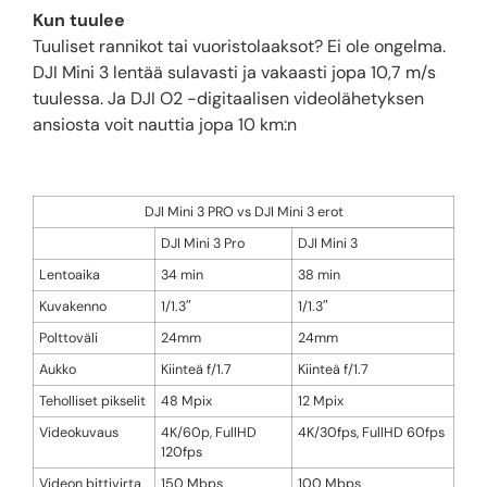
Kun tuulee
Tuuliset rannikot tai vuoristolaaksot? Ei ole ongelma.
DJI Mini 3 lentää sulavasti ja vakaasti jopa 10,7 m/s
tuulessa. Ja DJI O2 -digitaalisen videolähetyksen
ansiosta voit nauttia jopa 10 km:n
DJI Mini 3 PRO vs DJI Mini 3 erot
DJI Mini 3 Pro
DJI Mini 3
Lentoaika
34 min
38 min
Kuvakenno
1/1.3″
1/1.3″
Polttoväli
24mm
24mm
Aukko
Kiinteä f/1.7
Kiinteä f/1.7
Teholliset pikselit
48 Mpix
12 Mpix
Videokuvaus
4K/60p, FullHD
4K/30fps, FullHD 60fps
120fps
Videon bittivirta
150 Mbps
100 Mbps