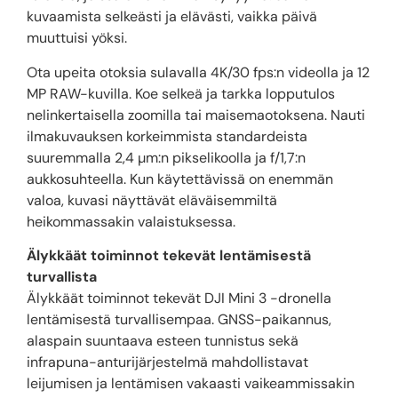
kuvaamista selkeästi ja elävästi, vaikka päivä
muuttuisi yöksi.
Ota upeita otoksia sulavalla 4K/30 fps:n videolla ja 12
MP RAW-kuvilla. Koe selkeä ja tarkka lopputulos
nelinkertaisella zoomilla tai maisemaotoksena. Nauti
ilmakuvauksen korkeimmista standardeista
suuremmalla 2,4 µm:n pikselikoolla ja f/1,7:n
aukkosuhteella. Kun käytettävissä on enemmän
valoa, kuvasi näyttävät eläväisemmiltä
heikommassakin valaistuksessa.
Älykkäät toiminnot tekevät lentämisestä
turvallista
Älykkäät toiminnot tekevät DJI Mini 3 -dronella
lentämisestä turvallisempaa. GNSS-paikannus,
alaspain suuntaava esteen tunnistus sekä
infrapuna-anturijärjestelmä mahdollistavat
leijumisen ja lentämisen vakaasti vaikeammissakin