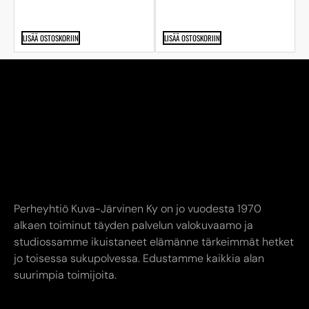
LISÄÄ OSTOSKORIIN
LISÄÄ OSTOSKORIIN
Perheyhtiö Kuva-Järvinen Ky on jo vuodesta 1970
alkaen toiminut täyden palvelun valokuvaamo ja
studiossamme ikuistaneet elämänne tärkeimmät hetket
jo toisessa sukupolvessa. Edustamme kaikkia alan
suurimpia toimijoita.