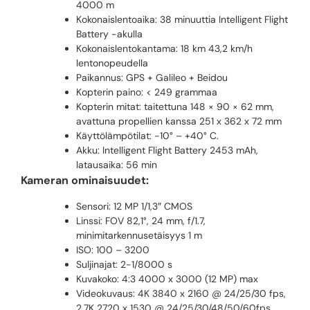
4000 m
Kokonaislentoaika: 38 minuuttia Intelligent Flight
Battery -akulla
Kokonaislentokantama: 18 km 43,2 km/h
lentonopeudella
Paikannus: GPS + Galileo + Beidou
Kopterin paino: < 249 grammaa
Kopterin mitat: taitettuna 148 × 90 × 62 mm,
avattuna propellien kanssa 251 x 362 x 72 mm
Käyttölämpötilat: -10° – +40° C.
Akku: Intelligent Flight Battery 2453 mAh,
latausaika: 56 min
Kameran ominaisuudet:
Sensori: 12 MP 1/1,3″ CMOS
Linssi: FOV 82,1°, 24 mm, f/1.7,
minimitarkennusetäisyys 1 m
ISO: 100 – 3200
Suljinajat: 2-1/8000 s
Kuvakoko: 4:3 4000 x 3000 (12 MP) max
Videokuvaus: 4K 3840 x 2160 @ 24/25/30 fps,
2.7K 2720 x 1530 @ 24/25/30/48/50/60fps,