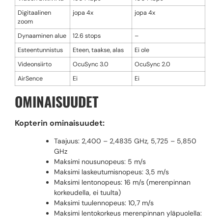
Digitaalinen
jopa 4x
jopa 4x
zoom
Dynaaminen alue
12.6 stops
–
Esteentunnistus
Eteen, taakse, alas
Ei ole
Videonsiirto
OcuSync 3.0
OcuSync 2.0
AirSence
Ei
Ei
OMINAISUUDET
Kopterin ominaisuudet:
Taajuus: 2,400 – 2,4835 GHz, 5,725 – 5,850
GHz
Maksimi nousunopeus: 5 m/s
Maksimi laskeutumisnopeus: 3,5 m/s
Maksimi lentonopeus: 16 m/s (merenpinnan
korkeudella, ei tuulta)
Maksimi tuulennopeus: 10,7 m/s
Maksimi lentokorkeus merenpinnan yläpuolella: