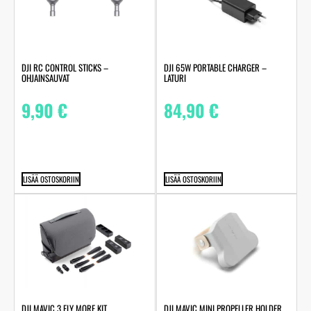
DJI RC CONTROL STICKS –
DJI 65W PORTABLE CHARGER –
OHJAINSAUVAT
LATURI
9,90
€
84,90
€
LISÄÄ OSTOSKORIIN
LISÄÄ OSTOSKORIIN
DJI MAVIC 3 FLY MORE KIT
DJI MAVIC MINI PROPELLER HOLDER,