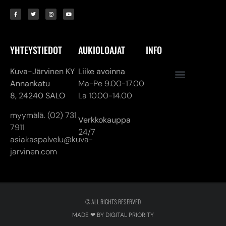
YHTEYSTIEDOT
AUKIOLOAJAT
INFO
Kuva-Järvinen KY
Liike avoinna
Annankatu
Ma-Pe 9.00-17.00
8,
24240 SALO
La 10.00-14.00
myymälä. (02) 731
Verkkokauppa
7911
24/7
asiakaspalvelu@kuva-
jarvinen.com
© ALL RIGHTS RESERVED
MADE ❤ BY DIGITAL PRIORITY