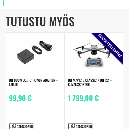
TUTUSTU MYÖS
SUOSITTELEMME
DJI 100W USB-C POWER ADAPTER –
DJI MAVIC 3 CLASSIC + DJI RC –
LATURI
KUVAUSKOPTERI
99,90
€
1 799,00
€
LISÄÄ OSTOSKORIIN
LISÄÄ OSTOSKORIIN