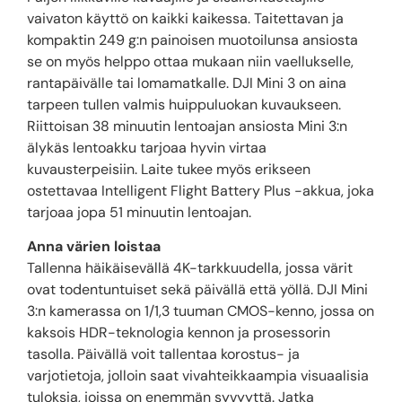
vaivaton käyttö on kaikki kaikessa. Taitettavan ja
kompaktin 249 g:n painoisen muotoilunsa ansiosta
se on myös helppo ottaa mukaan niin vaellukselle,
rantapäivälle tai lomamatkalle. DJI Mini 3 on aina
tarpeen tullen valmis huippuluokan kuvaukseen.
Riittoisan 38 minuutin lentoajan ansiosta Mini 3:n
älykäs lentoakku tarjoaa hyvin virtaa
kuvausterpeisiin. Laite tukee myös erikseen
ostettavaa Intelligent Flight Battery Plus -akkua, joka
tarjoaa jopa 51 minuutin lentoajan.
Anna värien loistaa
Tallenna häikäisevällä 4K-tarkkuudella, jossa värit
ovat todentuntuiset sekä päivällä että yöllä. DJI Mini
3:n kamerassa on 1/1,3 tuuman CMOS-kenno, jossa on
kaksois HDR-teknologia kennon ja prosessorin
tasolla. Päivällä voit tallentaa korostus- ja
varjotietoja, jolloin saat vivahteikkaampia visuaalisia
tuloksia, joissa on enemmän syvyyttä. Jatka