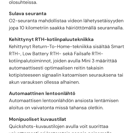
olosuhteissa.
Sulava seuranta
O2-seuranta mahdollistaa videon lähetysetäisyyden
jopa 10 kilometriin saakka häiriöttömällä seurannalla.
Kehittynyt RTH-kotiinpaluutekniikka
Kehittynyt Return-To-Home-tekniikka sisältää Smart
RTH-, Low Battery RTH- sekä Failsafe RTH-
kotiinpalutoiminnot, joiden avulla Mini 3 määrittää
automaattisesti optimaalisen reitin takaisin
kotipisteeseen signaalin katoamisen seurauksena tai
akun varauksen ollessa alhainen.
Automaattinen lentoonlähtö
Automaattisen lentoonlähdön ansiosta lentämisen
aloitus on vaivatonta missä tahansa oletkin.
Monipuoliset kuvaustilat
Quickshots-kuvaustilojen avulla voit suorittaa