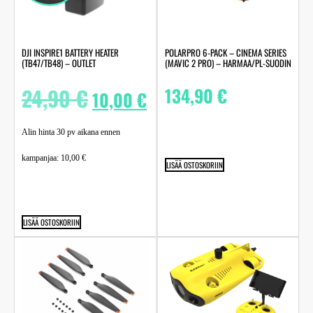
DJI INSPIRE1 BATTERY HEATER
POLARPRO 6-PACK – CINEMA SERIES
(TB47/TB48) – OUTLET
(MAVIC 2 PRO) – HARMAA/PL-SUODIN
24,90
€
134,90
€
10,00
€
Alin hinta 30 pv aikana ennen
kampanjaa:
10,00
€
LISÄÄ OSTOSKORIIN
LISÄÄ OSTOSKORIIN