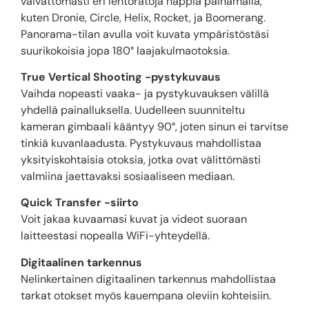
vaivattomasti eri lentoratoja nappia painamalla,
kuten Dronie, Circle, Helix, Rocket, ja Boomerang.
Panorama-tilan avulla voit kuvata ympäristöstäsi
suurikokoisia jopa 180° laajakulmaotoksia.
True Vertical Shooting -pystykuvaus
Vaihda nopeasti vaaka- ja pystykuvauksen välillä
yhdellä painalluksella. Uudelleen suunniteltu
kameran gimbaali kääntyy 90°, joten sinun ei tarvitse
tinkiä kuvanlaadusta. Pystykuvaus mahdollistaa
yksityiskohtaisia otoksia, jotka ovat välittömästi
valmiina jaettavaksi sosiaaliseen mediaan.
Quick Transfer -siirto
Voit jakaa kuvaamasi kuvat ja videot suoraan
laitteestasi nopealla WiFi-yhteydellä.
Digitaalinen tarkennus
Nelinkertainen digitaalinen tarkennus mahdollistaa
tarkat otokset myös kauempana oleviin kohteisiin.