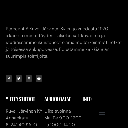
Perheyhtiö Kuva-Järvinen Ky on jo vuodesta 1970
alkaen toiminut täyden palvelun valokuvaamo ja
studiossamme ikuistaneet elämänne tärkeimmät hetket
jo toisessa sukupolvessa. Edustamme kaikkia alan
suurimpia toimijoita.
YHTEYSTIEDOT
AUKIOLOAJAT
INFO
Kuva-Järvinen KY
Liike avoinna
Annankatu
Ma-Pe 9.00-17.00
8,
24240 SALO
La 10.00-14.00