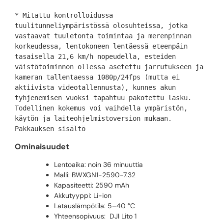
* Mitattu kontrolloidussa 
tuulitunneliympäristössä olosuhteissa, jotka 
vastaavat tuuletonta toimintaa ja merenpinnan 
korkeudessa, lentokoneen lentäessä eteenpäin 
tasaisella 21,6 km/h nopeudella, esteiden 
väistötoiminnon ollessa asetettu jarrutukseen ja 
kameran tallentaessa 1080p/24fps (mutta ei 
aktiivista videotallennusta), kunnes akun 
tyhjenemisen vuoksi tapahtuu pakotettu lasku. 
Todellinen kokemus voi vaihdella ympäristön, 
käytön ja laiteohjelmistoversion mukaan. 
Pakkauksen sisältö
Ominaisuudet
Lentoaika: noin 36 minuuttia
Malli: BWXGN1-2590-7.32
Kapasiteetti: 2590 mAh
Akkutyyppi: Li-ion
Latauslämpötila: 5–40 °C
Yhteensopivuus: DJI Lito 1