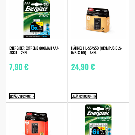
ENERGIZER EXTREME 800MAH AAA-
HÄHNEL HL-S5/S50 (OLYMPUS BLS-
AKKU – 2KPL
5/BLS-50) – AKKU
7,90
€
24,90
€
LISÄÄ OSTOSKORIIN
LISÄÄ OSTOSKORIIN