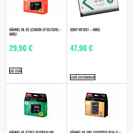
HÄHNEL HL-E6 (CANON LP-E6/E6N) –
SONY NP-BX1 – AKKU
AKKU
29,90
€
47,90
€
LUE LISÄÄ
LISÄÄ OSTOSKORIIN
HÄHNEL HL-F126S (FUJIFILM NP-
HÄHNEL HL-ON1 (OLYMPUS BLN-1) –