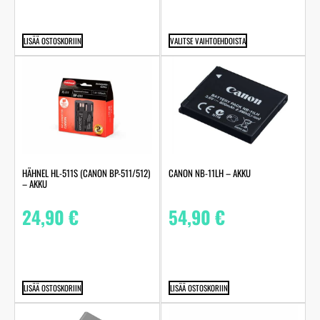
LISÄÄ OSTOSKORIIN
VALITSE VAIHTOEHDOISTA
HÄHNEL HL-511S (CANON BP-511/512)
CANON NB-11LH – AKKU
– AKKU
24,90
€
54,90
€
LISÄÄ OSTOSKORIIN
LISÄÄ OSTOSKORIIN