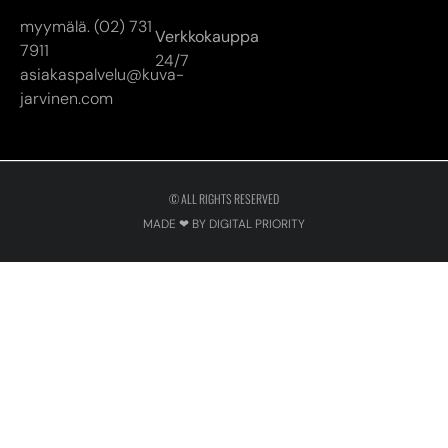
myymälä. (02) 731
Verkkokauppa
7911
24/7
asiakaspalvelu@kuva-
jarvinen.com
© ALL RIGHTS RESERVED
MADE ❤ BY DIGITAL PRIORITY