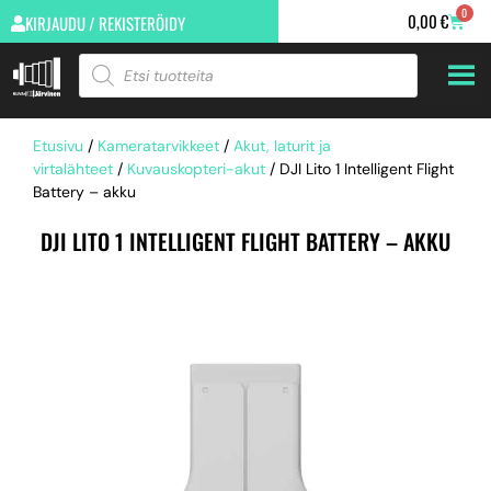
0
0,00
€
KIRJAUDU / REKISTERÖIDY
Etusivu
/
Kameratarvikkeet
/
Akut, laturit ja
virtalähteet
/
Kuvauskopteri-akut
/ DJI Lito 1 Intelligent Flight
Battery – akku
DJI LITO 1 INTELLIGENT FLIGHT BATTERY – AKKU