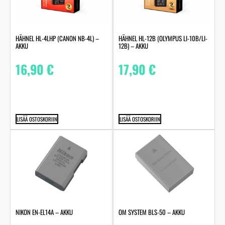
HÄHNEL HL-4LHP (CANON NB-4L) –
HÄHNEL HL-12B (OLYMPUS LI-10B/LI-
AKKU
12B) – AKKU
16,90
€
17,90
€
LISÄÄ OSTOSKORIIN
LISÄÄ OSTOSKORIIN
NIKON EN-EL14A – AKKU
OM SYSTEM BLS-50 – AKKU