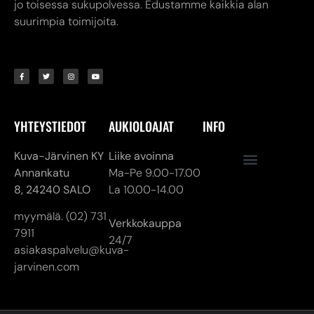
jo toisessa sukupolvessa. Edustamme kaikkia alan
suurimpia toimijoita.
YHTEYSTIEDOT
AUKIOLOAJAT
INFO
Kuva-Järvinen KY
Liike avoinna
Annankatu
Ma-Pe 9.00-17.00
8,
24240 SALO
La 10.00-14.00
myymälä. (02) 731
Verkkokauppa
7911
24/7
asiakaspalvelu@kuva-
jarvinen.com