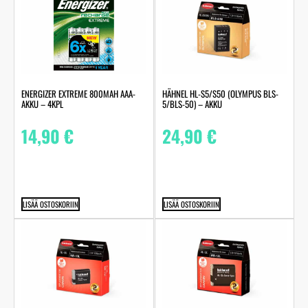
ENERGIZER EXTREME 800MAH AAA-
HÄHNEL HL-S5/S50 (OLYMPUS BLS-
AKKU – 4KPL
5/BLS-50) – AKKU
14,90
€
24,90
€
LISÄÄ OSTOSKORIIN
LISÄÄ OSTOSKORIIN