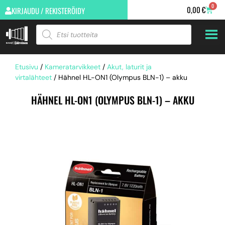
0
0,00
€
KIRJAUDU / REKISTERÖIDY
Etusivu
/
Kameratarvikkeet
/
Akut, laturit ja
virtalähteet
/ Hähnel HL-ON1 (Olympus BLN-1) – akku
HÄHNEL HL-ON1 (OLYMPUS BLN-1) – AKKU