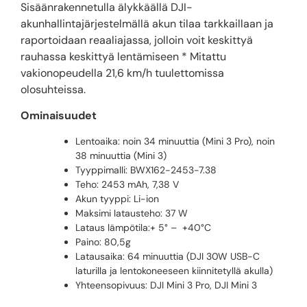
Sisäänrakennetulla älykkäällä DJI-
akunhallintajärjestelmällä akun tilaa tarkkaillaan ja
raportoidaan reaaliajassa, jolloin voit keskittyä
rauhassa keskittyä lentämiseen
* Mitattu
vakionopeudella 21,6 km/h tuulettomissa
olosuhteissa.
Ominaisuudet
Lentoaika: noin 34 minuuttia (Mini 3 Pro), noin
38 minuuttia (Mini 3)
Tyyppimalli:
BWX162-2453-7.38
Teho:
2453 mAh, 7,38 V
Akun tyyppi: Li-ion
Maksimi latausteho: 37 W
Lataus lämpötila:+ 5° – +40°C
Paino: 80,5g
Latausaika: 64 minuuttia (DJI 30W USB-C
laturilla ja lentokoneeseen kiinnitetyllä akulla)
Yhteensopivuus:
DJI Mini 3 Pro, DJI Mini 3