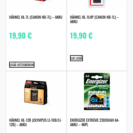
HÄHNEL HL-7L (CANON NB-7L) – AKKU
HÄHNEL HL-1LHP (CANON NB-1L) –
AKKU
19,90
€
19,90
€
LUE LISÄÄ
LISÄÄ OSTOSKORIIN
HÄHNEL HL-12B (OLYMPUS LI-10B/LI-
ENERGIZER EXTREME 2300MAH AA-
12B) – AKKU
AKKU – 4KPL