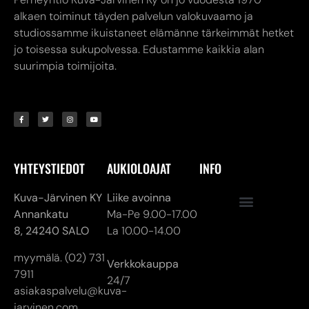
alkaen toiminut täyden palvelun valokuvaamo ja
studiossamme ikuistaneet elämänne tärkeimmät hetket
jo toisessa sukupolvessa. Edustamme kaikkia alan
suurimpia toimijoita.
YHTEYSTIEDOT
AUKIOLOAJAT
INFO
Kuva-Järvinen KY
Liike avoinna
Annankatu
Ma-Pe 9.00-17.00
8,
24240 SALO
La 10.00-14.00
myymälä. (02) 731
Verkkokauppa
7911
24/7
asiakaspalvelu@kuva-
jarvinen.com