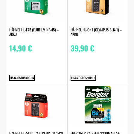
HÄHNEL HL-F45 (FUJIFILM NP-45) –
HÄHNEL HL-ON1 (OLYMPUS BLN-1) –
AKKU
AKKU
14,90
€
39,90
€
LISÄÄ OSTOSKORIIN
LISÄÄ OSTOSKORIIN
HÄHNEL HL-511S (CANON BP-511/512)
ENERGIZER EXTREME 2300MAH AA-