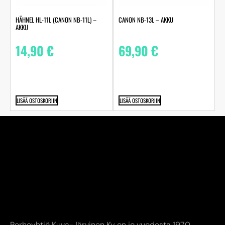
HÄHNEL HL-11L (CANON NB-11L) –
CANON NB-13L – AKKU
AKKU
14,90
€
69,90
€
LISÄÄ OSTOSKORIIN
LISÄÄ OSTOSKORIIN
Perheyhtiö Kuva-Järvinen Ky on jo vuodesta 1970