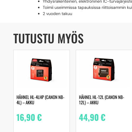
Yhdysrakenteinen, elektroninen IC-turvajärjeste
Toimii useimmissa tapauksissa riittoisammin k
2 vuoden takuu
TUTUSTU MYÖS
HÄHNEL HL-4LHP (CANON NB-
HÄHNEL HL-12L (CANON NB-
4L) – AKKU
12L) – AKKU
16,90
€
44,90
€