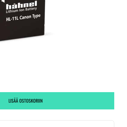
Toimitus heti! (2 kpl varastossa)
Ei varastossa.
LISÄÄ OSTOSKORIIN