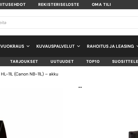
MITUSEHDOT
REKISTERISELOSTE
OMA TILI
EVUOKRAUS
KUVAUSPALVELUT
RAHOITUS JA LEASING
TARJOUKSET
UUTUUDET
TOP10
SUOSITTEL
 HL-11L (Canon NB-11L) – akku
HÄHNEL HL-11L (
NB-11L) – AKKU
SKU
1000 175.9
TUOTTEEN SAATAVUUS