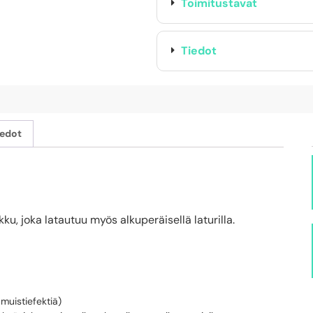
Toimitustavat
Tiedot
iedot
u, joka latautuu myös alkuperäisellä laturilla.
muistiefektiä)