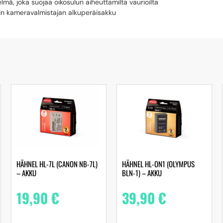
lmä, joka suojaa oikosulun aiheuttamilta vaurioilta
uin kameravalmistajan alkuperäisakku
HÄHNEL HL-7L (CANON NB-7L)
HÄHNEL HL-ON1 (OLYMPUS
– AKKU
BLN-1) – AKKU
19,90
€
39,90
€