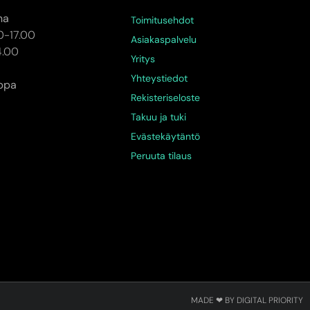
na
Toimitusehdot
0-17.00
Asiakaspalvelu
4.00
Yritys
Yhteystiedot
ppa
Rekisteriseloste
Takuu ja tuki
Evästekäytäntö
Peruuta tilaus
MADE ❤ BY DIGITAL PRIORITY