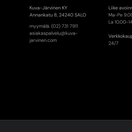
Kuva-Järvinen KY
Liike avoin
Annankatu 8,
24240 SALO
Ma-Pe 9.0
La 10.00-1
myymälä. (02) 731 7911
asiakaspalvelu@kuva-
Verkkokau
jarvinen.com
24/7