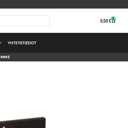
0
0,00
€
YHTEYSTIEDOT
EMME
CANON