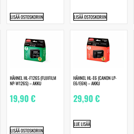
LISÄÄ OSTOSKORIIN
LISÄÄ OSTOSKORIIN
HÄHNEL HL-F126S (FUJIFILM
HÄHNEL HL-E6 (CANON LP-
NP-W126S) – AKKU
E6/E6N) – AKKU
19,90
€
29,90
€
LUE LISÄÄ
LISÄÄ OSTOSKORIIN