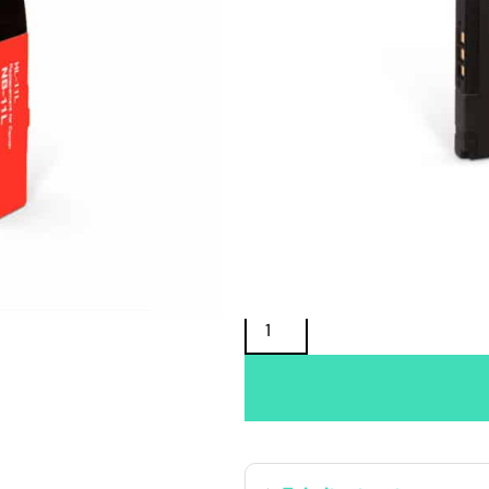
Oma varasto:
Maahantuojan varasto:
14,90
€