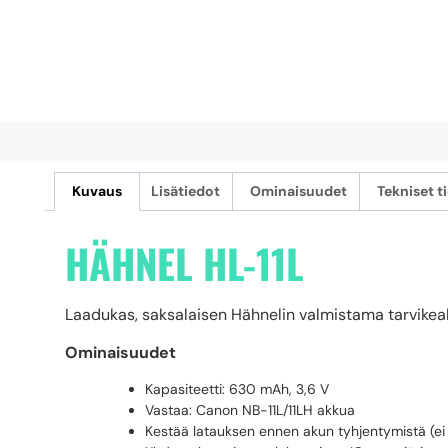
Kuvaus
Lisätiedot
Ominaisuudet
Tekniset t
HÄHNEL HL-11L
Laadukas, saksalaisen Hähnelin valmistama tarvikeakk
Ominaisuudet
Kapasiteetti: 630 mAh, 3,6 V
Vastaa: Canon NB-11L/11LH akkua
Kestää latauksen ennen akun tyhjentymistä (ei 