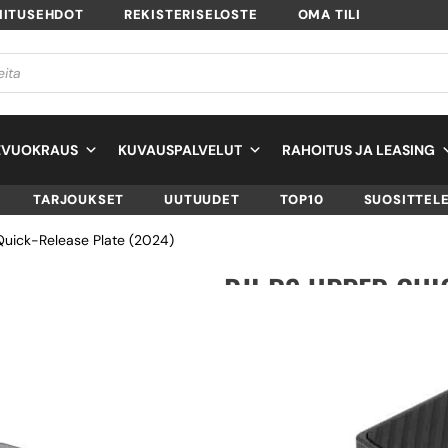
MITUSEHDOT
REKISTERISELOSTE
OMA TILI
EVUOKRAUS
KUVAUSPALVELUT
RAHOITUS JA LEASING
TARJOUKSET
UUTUUDET
TOP10
SUOSITTEL
Quick-Release Plate (2024)
DJI RS UPPER QUI
(2024)
SKU
CP.RN.00000372.01
TUOTTEEN SAATAVUUS