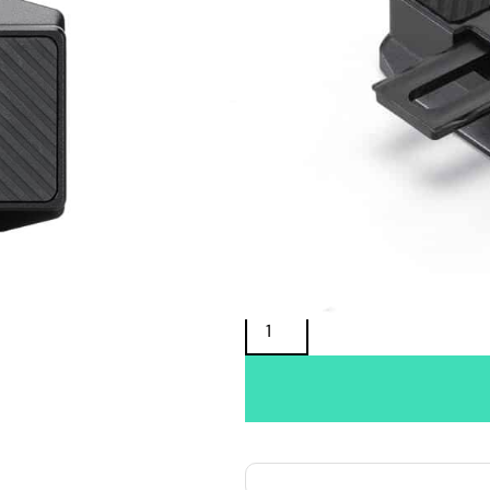
Oma varasto:
Maahantuojan varasto:
14,90
€