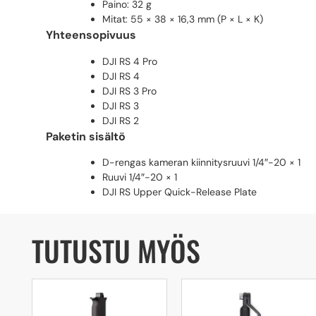
Paino: 32 g
Mitat: 55 × 38 × 16,3 mm (P × L × K)
Yhteensopivuus
DJI RS 4 Pro
DJI RS 4
DJI RS 3 Pro
DJI RS 3
DJI RS 2
Paketin sisältö
D-rengas kameran kiinnitysruuvi 1/4″-20 × 1
Ruuvi 1/4″-20 × 1
DJI RS Upper Quick-Release Plate
TUTUSTU MYÖS