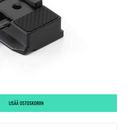
Ei varastossa. (Toimitus 7-9 pv)
24 kpl varastossa.
LISÄÄ OSTOSKORIIN