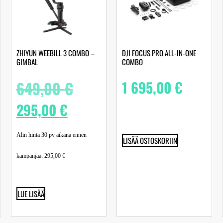
ZHIYUN WEEBILL 3 COMBO –
DJI FOCUS PRO ALL-IN-ONE
GIMBAL
COMBO
649,00
€
1 695,00
€
295,00
€
Alin hinta 30 pv aikana ennen
LISÄÄ OSTOSKORIIN
kampanjaa:
295,00
€
LUE LISÄÄ