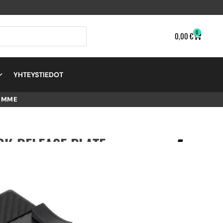
0
0,00
€
YHTEYSTIEDOT
EMME
CK-RELEASE PLATE