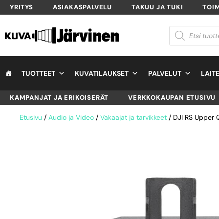
YRITYS
ASIAKASPALVELU
TAKUU JA TUKI
TOI
TUOTTEET
KUVATILAUKSET
PALVELUT
LAIT
KAMPANJAT JA ERIKOISERÄT
VERKKOKAUPAN ETUSIVU
Etusivu
/
Audio ja Video
/
Vakaajat ja tarvikkeet
/ DJI RS Upper 