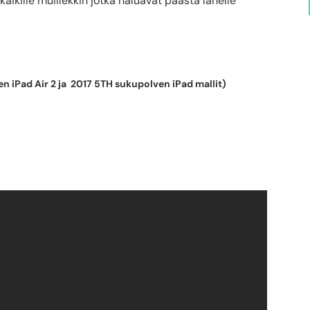
 kaikille muillekkin jotka haluavat päästä lähelle
en iPad Air 2 ja 2017 5TH sukupolven iPad mallit)