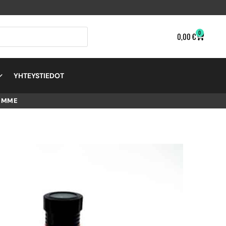
0
0,00
€
YHTEYSTIEDOT
EMME
–