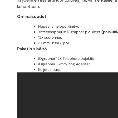
Täydellinen lisälaite luontokuvaajille, valmentajille ja
kohdettaan.
Ominaisuudet
Nopea ja helppo kiinitys
Yhteensopivuus: iOgrapher pidikkeet
(poisluki
12x suurennus
37 mm linssi klippi
Paketin sisältö
iOgrapher 12X Telephoto objektiivi
iOgrapher 37mm Ring Adapter
Kuljetus pussi