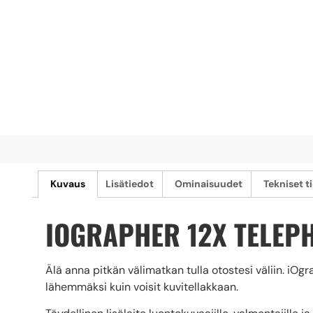
Kuvaus
Lisätiedot
Ominaisuudet
Tekniset t
IOGRAPHER 12X TELEP
Älä anna pitkän välimatkan tulla otostesi väliin. iOgr
lähemmäksi kuin voisit kuvitellakkaan.