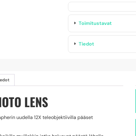
Toimitustavat
Tiedot
iedot
HOTO LENS
apherin uudella 12X teleobjektiivilla pääset