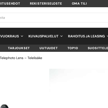
MITUSEHDOT
REKISTERISELOSTE
OMA TILI
EVUOKRAUS
KUVAUSPALVELUT
RAHOITUS JA LEASING
TARJOUKSET
UUTUUDET
TOP10
SUOSITTEL
Telephoto Lens – Telelisäke
IOGRAPHER 12X
TELEPHOTO LENS 
TELELISÄKE
SKU
852744005465