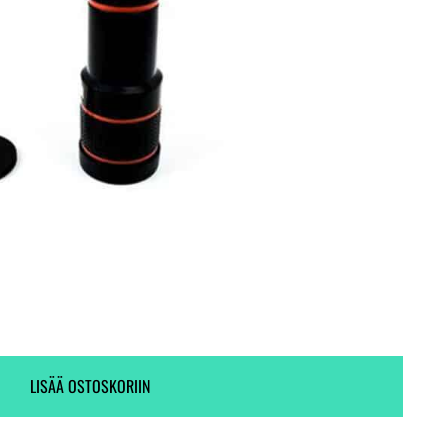
Ei varastossa. (Toimitus 7-9 pv)
Tieto ei ole saatavilla.
LISÄÄ OSTOSKORIIN