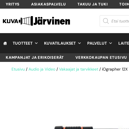
YRITYS
ASIAKASPALVELU
TAKUU JA TUKI
TOI
TUOTTEET
KUVATILAUKSET
PALVELUT
LAIT
KAMPANJAT JA ERIKOISERÄT
VERKKOKAUPAN ETUSIVU
Etusivu
/
Audio ja Video
/
Vakaajat ja tarvikkeet
/ iOgrapher 12X 