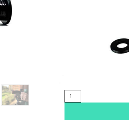
TUOTTEEN SAATAVUUS
Oma varasto:
Maahantuojan varasto:
59,90
€