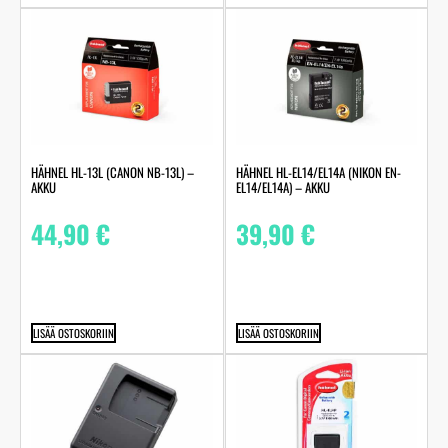
HÄHNEL HL-13L (CANON NB-13L) –
HÄHNEL HL-EL14/EL14A (NIKON EN-
AKKU
EL14/EL14A) – AKKU
44,90
€
39,90
€
LISÄÄ OSTOSKORIIN
LISÄÄ OSTOSKORIIN