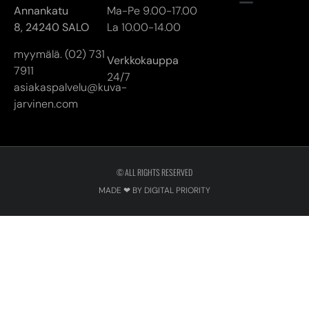
Annankatu
Ma-Pe 9.00-17.00
8,
24240 SALO
La 10.00-14.00
myymälä. (02) 731
Verkkokauppa
7911
24/7
asiakaspalvelu@kuva-
jarvinen.com
© ALL RIGHTS RESERVED
MADE ❤ BY DIGITAL PRIORITY