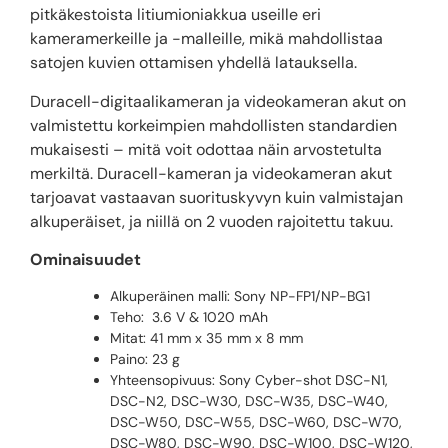
pitkäkestoista litiumioniakkua useille eri
kameramerkeille ja -malleille, mikä mahdollistaa
satojen kuvien ottamisen yhdellä latauksella.
Duracell-digitaalikameran ja videokameran akut on
valmistettu korkeimpien mahdollisten standardien
mukaisesti – mitä voit odottaa näin arvostetulta
merkiltä. Duracell-kameran ja videokameran akut
tarjoavat vastaavan suorituskyvyn kuin valmistajan
alkuperäiset, ja niillä on 2 vuoden rajoitettu takuu.
Ominaisuudet
Alkuperäinen malli: Sony NP-FP1/NP-BG1
Teho: 3.6 V & 1020 mAh
Mitat: 41 mm x 35 mm x 8 mm
Paino: 23 g
Yhteensopivuus: Sony Cyber-shot DSC-N1,
DSC-N2, DSC-W30, DSC-W35, DSC-W40,
DSC-W50, DSC-W55, DSC-W60, DSC-W70,
DSC-W80, DSC-W90, DSC-W100, DSC-W120,