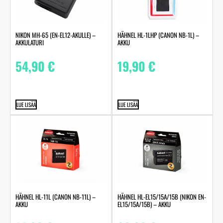
NIKON MH-65 (EN-EL12-AKULLE) –
HÄHNEL HL-1LHP (CANON NB-1L) –
AKKULATURI
AKKU
54,90
€
19,90
€
LUE LISÄÄ
LUE LISÄÄ
HÄHNEL HL-11L (CANON NB-11L) –
HÄHNEL HL-EL15/15A/15B (NIKON EN-
AKKU
EL15/15A/15B) – AKKU