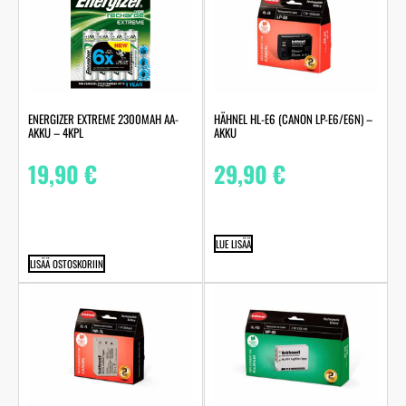
ENERGIZER EXTREME 2300MAH AA-
HÄHNEL HL-E6 (CANON LP-E6/E6N) –
AKKU – 4KPL
AKKU
19,90
€
29,90
€
LUE LISÄÄ
LISÄÄ OSTOSKORIIN