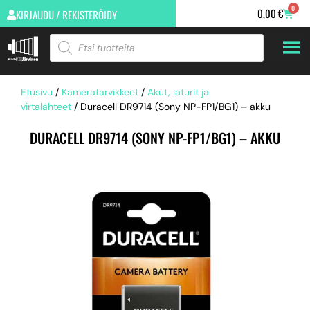
0
0,00
€
KIRJAUDU / REKISTERÖIDY
Etusivu
/
Kameratarvikkeet
/
Akut, laturit ja
virtalähteet
/ Duracell DR9714 (Sony NP-FP1/BG1) – akku
DURACELL DR9714 (SONY NP-FP1/BG1) – AKKU