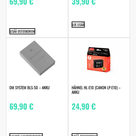
69,90
€
39,90
€
LUE LISÄÄ
LISÄÄ OSTOSKORIIN
OM SYSTEM BLS-50 – AKKU
HÄHNEL HL-E10 (CANON LP-E10) –
AKKU
69,90
€
24,90
€