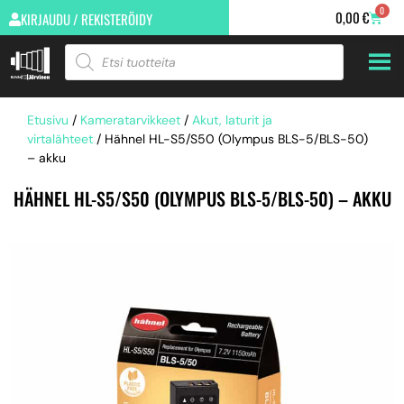
0
0,00
€
KIRJAUDU / REKISTERÖIDY
Etusivu
/
Kameratarvikkeet
/
Akut, laturit ja
virtalähteet
/ Hähnel HL-S5/S50 (Olympus BLS-5/BLS-50)
– akku
HÄHNEL HL-S5/S50 (OLYMPUS BLS-5/BLS-50) – AKKU