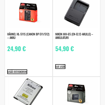
HÄHNEL HL-511S (CANON BP-511/512)
NIKON MH-65 (EN-EL12-AKULLE) –
– AKKU
AKKULATURI
24,90
€
54,90
€
LUE LISÄÄ
LISÄÄ OSTOSKORIIN