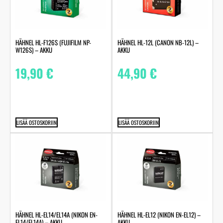
HÄHNEL HL-F126S (FUJIFILM NP-
HÄHNEL HL-12L (CANON NB-12L) –
W126S) – AKKU
AKKU
19,90
€
44,90
€
LISÄÄ OSTOSKORIIN
LISÄÄ OSTOSKORIIN
HÄHNEL HL-EL14/EL14A (NIKON EN-
HÄHNEL HL-EL12 (NIKON EN-EL12) –
EL14/EL14A) – AKKU
AKKU