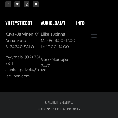
YHTEYSTIEDOT
AUKIOLOAJAT
INFO
Kuva-Järvinen KY
Liike avoinna
Annankatu
Ma-Pe 9.00-17.00
8,
24240 SALO
La 10.00-14.00
myymälä. (02) 731
Verkkokauppa
7911
24/7
asiakaspalvelu@kuva-
jarvinen.com
© ALL RIGHTS RESERVED
MADE ❤ BY DIGITAL PRIORITY