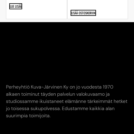
LUE LISÄÄ
LISÄÄ OSTOSKORIIN
Perheyhtiö Kuva-Järvinen Ky on jo vuodesta 1970
alkaen toiminut täyden palvelun valokuvaamo ja
studiossamme ikuistaneet elämänne tärkeimmät hetket
jo toisessa sukupolvessa. Edustamme kaikkia alan
suurimpia toimijoita.