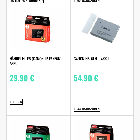
VALITSE VAIHTOEHDOISTA
LISÄÄ OSTOSKORIIN
HÄHNEL HL-E6 (CANON LP-E6/E6N) –
CANON NB-6LH – AKKU
AKKU
29,90
€
54,90
€
LUE LISÄÄ
LISÄÄ OSTOSKORIIN