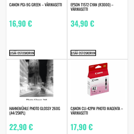
CANON PGI-9G GREEN – VÄRIKASETTI
EPSON T1572 CYAN (R3000) –
VÄRIKASETTI
16,90
€
34,90
€
LISÄÄ OSTOSKORIIN
LISÄÄ OSTOSKORIIN
HAHNEMÜHLE PHOTO GLOSSY 260G
CANON CLI-42PM PHOTO MAGENTA –
(A4/25KPL)
VÄRIKASETTI
22,90
€
17,90
€