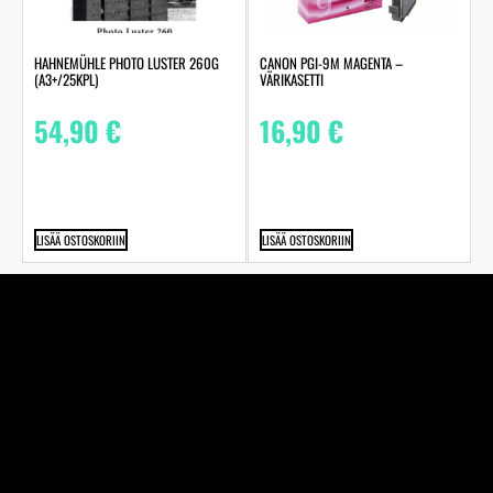
HAHNEMÜHLE PHOTO LUSTER 260G
CANON PGI-9M MAGENTA –
(A3+/25KPL)
VÄRIKASETTI
54,90
€
16,90
€
LISÄÄ OSTOSKORIIN
LISÄÄ OSTOSKORIIN