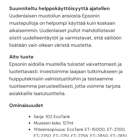
Suunniteltu helppokäyttöisyyttä ajatellen
Uudenlaisen muotoilun ansiosta Epsonin
mustepulloja on helpompi käyttää kuin koskaan
aikaisemmin. Uudenlaiset pullot mahdollistavat
siistit uudelleentäytöt ja varmistavat, että säiliöön
lisätään vain oikean väristä mustetta.
Aito tuote
Epsonin aidoilla musteilla tulostat vaivattomasti ja
luotettavasti. Investoimme laajaan tutkimukseen ja
huipputeknisiin valmistustiloihin ja testaamme
tuotteemme perusteellisesti, jotta voimme tarjota
asiakkaille laatutuotteita.
Ominaisuudet
Sarja: 102 EcoTank
Musteen koko: 127ml
Yhteensopivuus: EcoTank ET-15000, ET-2700,
ET-2750, ET-2751, ET-2756, ET-2850, ET-2851,