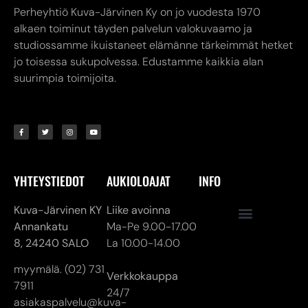
Perheyhtiö Kuva-Järvinen Ky on jo vuodesta 1970
alkaen toiminut täyden palvelun valokuvaamo ja
studiossamme ikuistaneet elämänne tärkeimmät hetket
jo toisessa sukupolvessa. Edustamme kaikkia alan
suurimpia toimijoita.
YHTEYSTIEDOT
AUKIOLOAJAT
INFO
Kuva-Järvinen KY
Liike avoinna
Annankatu
Ma-Pe 9.00-17.00
8,
24240 SALO
La 10.00-14.00
myymälä. (02) 731
Verkkokauppa
7911
24/7
asiakaspalvelu@kuva-