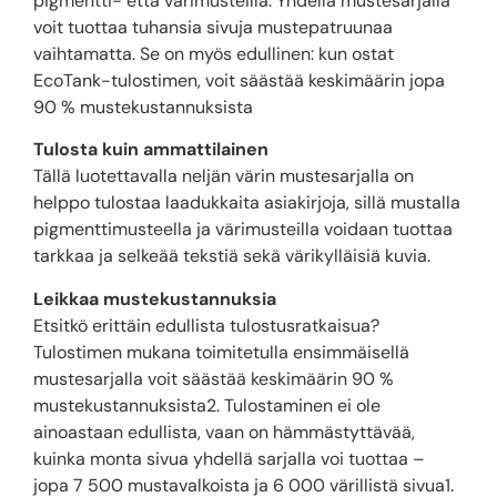
pigmentti- että värimusteilla. Yhdellä mustesarjalla
voit tuottaa tuhansia sivuja mustepatruunaa
vaihtamatta. Se on myös edullinen: kun ostat
EcoTank-tulostimen, voit säästää keskimäärin jopa
90 % mustekustannuksista
Tulosta kuin ammattilainen
Tällä luotettavalla neljän värin mustesarjalla on
helppo tulostaa laadukkaita asiakirjoja, sillä mustalla
pigmenttimusteella ja värimusteilla voidaan tuottaa
tarkkaa ja selkeää tekstiä sekä värikylläisiä kuvia.
Leikkaa mustekustannuksia
Etsitkö erittäin edullista tulostusratkaisua?
Tulostimen mukana toimitetulla ensimmäisellä
mustesarjalla voit säästää keskimäärin 90 %
mustekustannuksista2. Tulostaminen ei ole
ainoastaan edullista, vaan on hämmästyttävää,
kuinka monta sivua yhdellä sarjalla voi tuottaa –
jopa 7 500 mustavalkoista ja 6 000 värillistä sivua1.