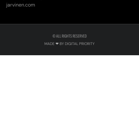
jarvinen.com
© ALL RIGHTS RESERVED
MADE ❤ BY DIGITAL PRIORITY