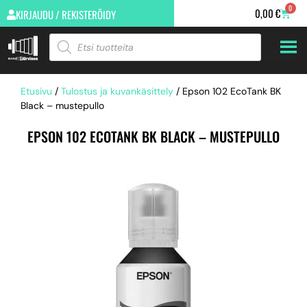
0
0,00
€
KIRJAUDU / REKISTERÖIDY
Etusivu
/
Tulostus ja kuvankäsittely
/ Epson 102 EcoTank BK
Black – mustepullo
EPSON 102 ECOTANK BK BLACK – MUSTEPULLO