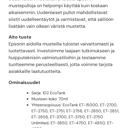
mustepulloja on helpompi käyttää kuin koskaan
aikaisemmin. Uudenlaiset pullot mahdollistavat
siistit uudelleentäytöt ja varmistavat, että säiliöön
lisätään vain oikean väristä mustetta.
Aito tuote
Epsonin aidoilla musteilla tulostat vaivattomasti ja
luotettavasti. Investoimme laajaan tutkimukseen ja
huipputeknisiin valmistustiloihin ja testaamme
tuotteemme perusteellisesti, jotta voimme tarjota
asiakkaille laatutuotteita.
Ominaisuudet
Sarja: 102 EcoTank
Musteen koko: 70ml
Yhteensopivuus: EcoTank ET-15000, ET-2700,
ET-2750, ET-2751, ET-2756, ET-2850, ET-2851,
ET-2856, ET-3700, ET-3750, ET-3750
Unlimited, ET-3850, ET-4750, ET-4850, ET-