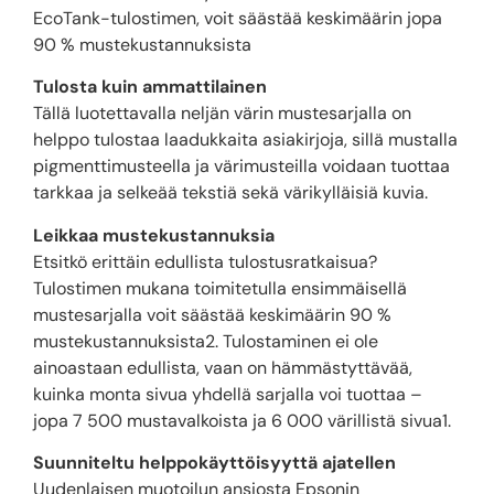
EcoTank-tulostimen, voit säästää keskimäärin jopa
90 % mustekustannuksista
Tulosta kuin ammattilainen
Tällä luotettavalla neljän värin mustesarjalla on
helppo tulostaa laadukkaita asiakirjoja, sillä mustalla
pigmenttimusteella ja värimusteilla voidaan tuottaa
tarkkaa ja selkeää tekstiä sekä värikylläisiä kuvia.
Leikkaa mustekustannuksia
Etsitkö erittäin edullista tulostusratkaisua?
Tulostimen mukana toimitetulla ensimmäisellä
mustesarjalla voit säästää keskimäärin 90 %
mustekustannuksista2. Tulostaminen ei ole
ainoastaan edullista, vaan on hämmästyttävää,
kuinka monta sivua yhdellä sarjalla voi tuottaa –
jopa 7 500 mustavalkoista ja 6 000 värillistä sivua1.
Suunniteltu helppokäyttöisyyttä ajatellen
Uudenlaisen muotoilun ansiosta Epsonin