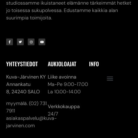
YHTEYSTIEDOT
AUKIOLOAJAT
INFO
Kuva-Järvinen KY
Liike avoinna
Annankatu
Ma-Pe 9.00-17.00
8,
24240 SALO
La 10.00-14.00
myymälä. (02) 731
Verkkokauppa
7911
24/7
asiakaspalvelu@kuva-
jarvinen.com
© ALL RIGHTS RESERVED
MADE ❤ BY DIGITAL PRIORITY