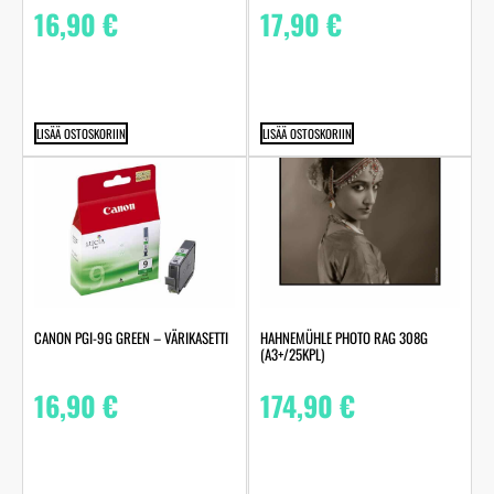
16,90
€
17,90
€
LISÄÄ OSTOSKORIIN
LISÄÄ OSTOSKORIIN
HAHNEMÜHLE PHOTO RAG 308G
CANON PGI-9G GREEN – VÄRIKASETTI
(A3+/25KPL)
174,90
€
16,90
€