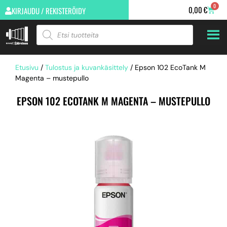
0
0,00
€
KIRJAUDU / REKISTERÖIDY
Etusivu
/
Tulostus ja kuvankäsittely
/ Epson 102 EcoTank M
Magenta – mustepullo
EPSON 102 ECOTANK M MAGENTA – MUSTEPULLO