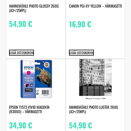
HAHNEMÜHLE PHOTO GLOSSY 260G
CANON PGI-9Y YELLOW – VÄRIKASETTI
(A3+/25KPL)
54,90
€
16,90
€
LISÄÄ OSTOSKORIIN
LISÄÄ OSTOSKORIIN
HAHNEMÜHLE PHOTO LUSTER 260G
EPSON T1573 VIVID MAGENTA
(A3+/25KPL)
(R3000) – VÄRIKASETTI
54,90
€
34,90
€