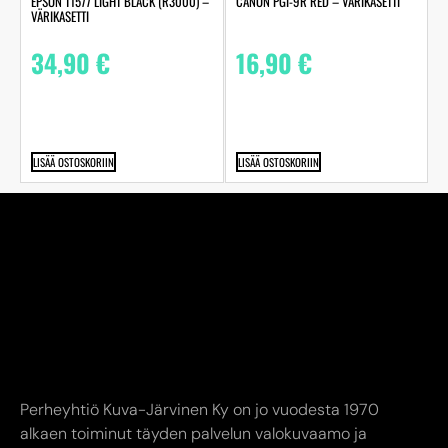
EPSON T1577 LIGHT BLACK (R3000) –
CANON PGI-9R RED – VÄRIKASETTI
VÄRIKASETTI
34,90
€
16,90
€
LISÄÄ OSTOSKORIIN
LISÄÄ OSTOSKORIIN
Perheyhtiö Kuva-Järvinen Ky on jo vuodesta 1970
alkaen toiminut täyden palvelun valokuvaamo ja
studiossamme ikuistaneet elämänne tärkeimmät hetket
jo toisessa sukupolvessa. Edustamme kaikkia alan
suurimpia toimijoita.