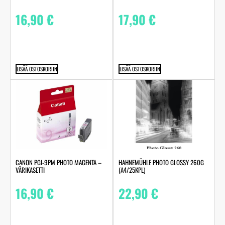
16,90
€
17,90
€
LISÄÄ OSTOSKORIIN
LISÄÄ OSTOSKORIIN
HAHNEMÜHLE PHOTO GLOSSY 260G
CANON PGI-9PM PHOTO MAGENTA –
(A4/25KPL)
VÄRIKASETTI
22,90
€
16,90
€