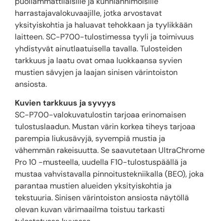
puoliammattilaisille ja kunnianhimoisille
harrastajavalokuvaajille, jotka arvostavat
yksityiskohtia ja haluavat tehokkaan ja tyylikkään
laitteen. SC-P700-tulostimessa tyyli ja toimivuus
yhdistyvät ainutlaatuisella tavalla. Tulosteiden
tarkkuus ja laatu ovat omaa luokkaansa syvien
mustien sävyjen ja laajan sinisen värintoiston
ansiosta.
Kuvien tarkkuus ja syvyys
SC-P700-valokuvatulostin tarjoaa erinomaisen
tulostuslaadun. Mustan värin korkea tiheys tarjoaa
parempia liukusävyjä, syvempiä mustia ja
vähemmän rakeisuutta. Se saavutetaan UltraChrome
Pro 10 -musteella, uudella F10-tulostuspäällä ja
mustaa vahvistavalla pinnoitustekniikalla (BEO), joka
parantaa mustien alueiden yksityiskohtia ja
tekstuuria. Sinisen värintoiston ansiosta näytöllä
olevan kuvan värimaailma toistuu tarkasti