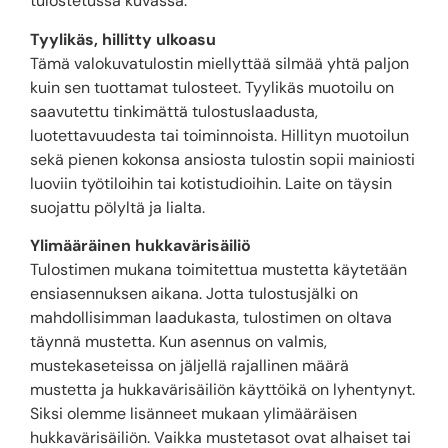
tulostetussa kuvassa.
Tyylikäs, hillitty ulkoasu
Tämä valokuvatulostin miellyttää silmää yhtä paljon
kuin sen tuottamat tulosteet. Tyylikäs muotoilu on
saavutettu tinkimättä tulostuslaadusta,
luotettavuudesta tai toiminnoista. Hillityn muotoilun
sekä pienen kokonsa ansiosta tulostin sopii mainiosti
luoviin työtiloihin tai kotistudioihin. Laite on täysin
suojattu pölyltä ja lialta.
Ylimääräinen hukkavärisäiliö
Tulostimen mukana toimitettua mustetta käytetään
ensiasennuksen aikana. Jotta tulostusjälki on
mahdollisimman laadukasta, tulostimen on oltava
täynnä mustetta. Kun asennus on valmis,
mustekaseteissa on jäljellä rajallinen määrä
mustetta ja hukkavärisäiliön käyttöikä on lyhentynyt.
Siksi olemme lisänneet mukaan ylimääräisen
hukkavärisäiliön. Vaikka mustetasot ovat alhaiset tai