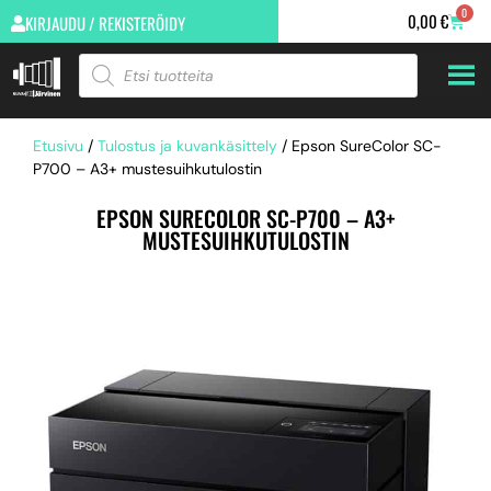
0
0,00
€
KIRJAUDU / REKISTERÖIDY
Etusivu
/
Tulostus ja kuvankäsittely
/ Epson SureColor SC-
P700 – A3+ mustesuihkutulostin
EPSON SURECOLOR SC-P700 – A3+
MUSTESUIHKUTULOSTIN