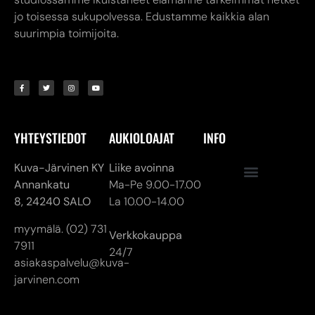
jo toisessa sukupolvessa. Edustamme kaikkia alan
suurimpia toimijoita.
YHTEYSTIEDOT
AUKIOLOAJAT
INFO
Kuva-Järvinen KY
Liike avoinna
Annankatu
Ma-Pe 9.00-17.00
8,
24240 SALO
La 10.00-14.00
myymälä. (02) 731
Verkkokauppa
7911
24/7
asiakaspalvelu@kuva-
jarvinen.com