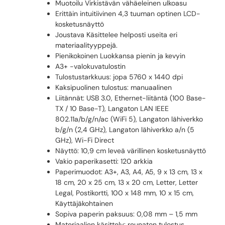
Muotoilu Virkistävän vähäeleinen ulkoasu
Erittäin intuitiivinen 4,3 tuuman optinen LCD-
kosketusnäyttö
Joustava Käsittelee helposti useita eri
materiaalityyppejä.
Pienikokoinen Luokkansa pienin ja kevyin
A3+ -valokuvatulostin
Tulostustarkkuus: jopa 5760 x 1440 dpi
Kaksipuolinen tulostus: manuaalinen
Liitännät: USB 3.0, Ethernet-liitäntä (100 Base-
TX / 10 Base-T), Langaton LAN IEEE
802.11a/b/g/n/ac (WiFi 5), Langaton lähiverkko
b/g/n (2,4 GHz), Langaton lähiverkko a/n (5
GHz), Wi-Fi Direct
Näyttö: 10,9 cm leveä värillinen kosketusnäyttö
Vakio paperikasetti: 120 arkkia
Paperimuodot: A3+, A3, A4, A5, 9 x 13 cm, 13 x
18 cm, 20 x 25 cm, 13 x 20 cm, Letter, Letter
Legal, Postikortti, 100 x 148 mm, 10 x 15 cm,
Käyttäjäkohtainen
Sopiva paperin paksuus: 0,08 mm – 1,5 mm
Materiaalien käsittely: reunaton tulostus,