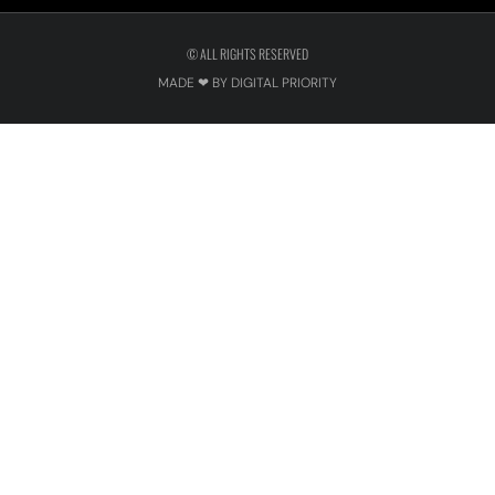
© ALL RIGHTS RESERVED
MADE ❤ BY DIGITAL PRIORITY