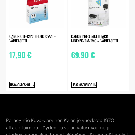
CANON CLI-42PC PHOTO CYAN –
CANON PGI-9 MULTI PACK
VÄRIKASETTI
MBK/PC/PM/R/G – VÄRIKASETTI
17,90
€
69,90
€
LISÄÄ OSTOSKORIIN
LISÄÄ OSTOSKORIIN
Perheyhtiö Kuva-Järvinen Ky on jo vuodesta 1970
alkaen toiminut täyden palvelun valokuvaamo ja
studiossamme ikuistaneet elämänne tärkeimmät hetket