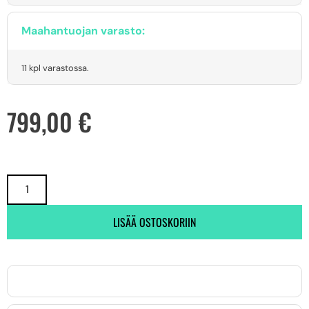
Maahantuojan varasto:
11 kpl varastossa.
799,00
€
LISÄÄ OSTOSKORIIN