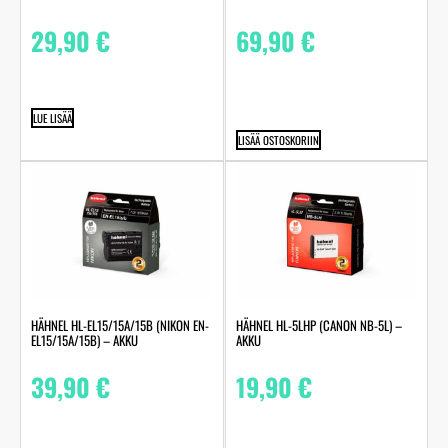
29,90
€
69,90
€
LUE LISÄÄ
LISÄÄ OSTOSKORIIN
HÄHNEL HL-EL15/15A/15B (NIKON EN-
HÄHNEL HL-5LHP (CANON NB-5L) –
EL15/15A/15B) – AKKU
AKKU
39,90
€
19,90
€