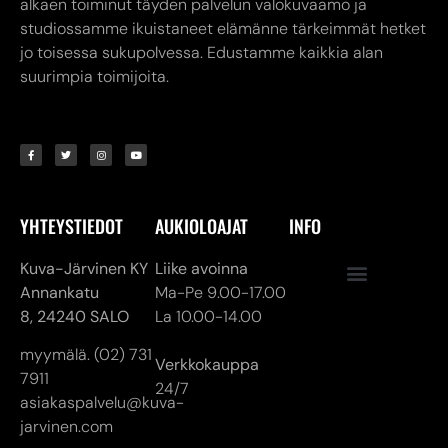
alkaen toiminut täyden palvelun valokuvaamo ja
studiossamme ikuistaneet elämänne tärkeimmät hetket
jo toisessa sukupolvessa. Edustamme kaikkia alan
suurimpia toimijoita.
YHTEYSTIEDOT
AUKIOLOAJAT
INFO
Kuva-Järvinen KY
Liike avoinna
Annankatu
Ma-Pe 9.00-17.00
8,
24240 SALO
La 10.00-14.00
myymälä. (02) 731
Verkkokauppa
7911
24/7
asiakaspalvelu@kuva-
jarvinen.com