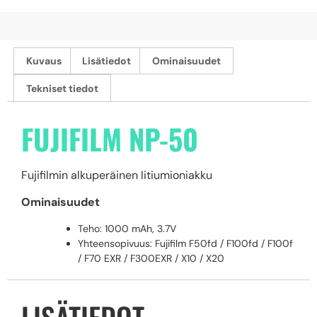
Kuvaus
Lisätiedot
Ominaisuudet
Tekniset tiedot
FUJIFILM NP-50
Fujifilmin alkuperäinen litiumioniakku
Ominaisuudet
Teho: 1000 mAh, 3.7V
Yhteensopivuus: Fujifilm F50fd / F100fd /
F100f
/ F70 EXR / F300EXR /
X10 / X20
LISÄTIEDOT