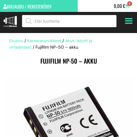
0
0,00
€
KIRJAUDU / REKISTERÖIDY
Etusivu
/
Kameratarvikkeet
/
Akut, laturit ja
virtalähteet
/ Fujifilm NP-50 – akku
FUJIFILM NP-50 – AKKU