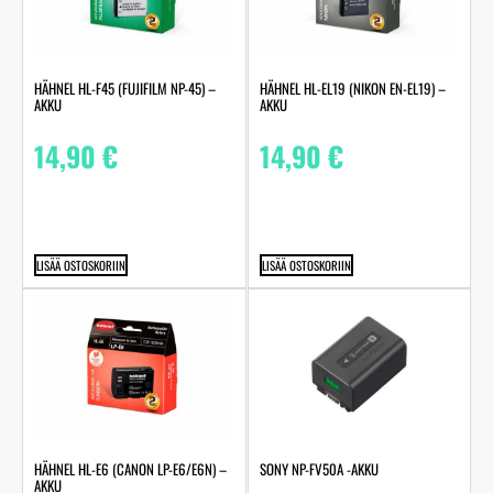
HÄHNEL HL-F45 (FUJIFILM NP-45) –
HÄHNEL HL-EL19 (NIKON EN-EL19) –
AKKU
AKKU
14,90
€
14,90
€
LISÄÄ OSTOSKORIIN
LISÄÄ OSTOSKORIIN
HÄHNEL HL-E6 (CANON LP-E6/E6N) –
SONY NP-FV50A -AKKU
AKKU