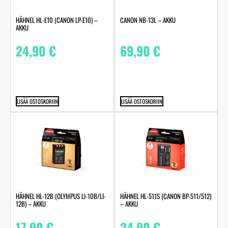
HÄHNEL HL-E10 (CANON LP-E10) –
CANON NB-13L – AKKU
AKKU
24,90
€
69,90
€
LISÄÄ OSTOSKORIIN
LISÄÄ OSTOSKORIIN
HÄHNEL HL-12B (OLYMPUS LI-10B/LI-
HÄHNEL HL-511S (CANON BP-511/512)
12B) – AKKU
– AKKU
17,90
€
24,90
€