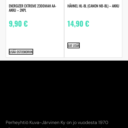
ENERGIZER EXTREME 2300MAH AA-
HÄHNEL HL-8L (CANON NB-8L) – AKKU
AKKU – 2KPL
9,90
€
14,90
€
LUE LISÄÄ
LISÄÄ OSTOSKORIIN
Perheyhtiö Kuva-Järvinen Ky on jo vuodesta 1970