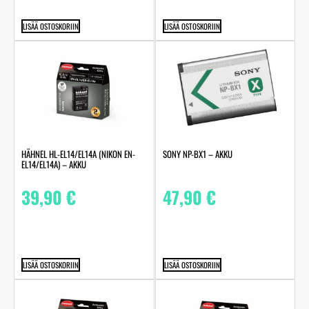
LISÄÄ OSTOSKORIIN
LISÄÄ OSTOSKORIIN
HÄHNEL HL-EL14/EL14A (NIKON EN-
SONY NP-BX1 – AKKU
EL14/EL14A) – AKKU
39,90
€
47,90
€
LISÄÄ OSTOSKORIIN
LISÄÄ OSTOSKORIIN