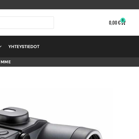
0
0,00
€
YHTEYSTIEDOT
EMME
R 7×50
IKARI