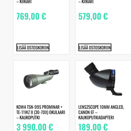
– KIIKARI
– KIIKARI
769,00
€
579,00
€
LISÄÄ OSTOSKORIIN
LISÄÄ OSTOSKORIIN
KOWA TSN-99S PROMINAR +
LENS2SCOPE 10MM ANGLED,
TE-11WZ II (30-70X) OKULAARI
CANON EF –
– KAUKOPUTKI
KAUKOPUTKIADAPTERI
3 990,00
€
189,00
€