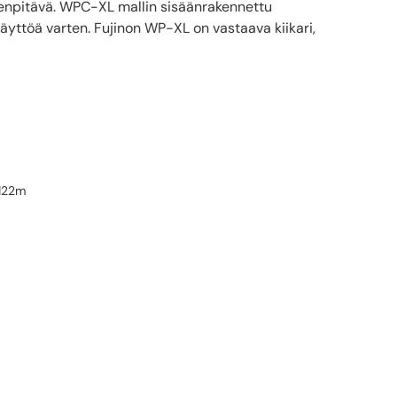
vedenpitävä. WPC-XL mallin sisäänrakennettu
ttöä varten. Fujinon WP-XL on vastaava kiikari,
 122m