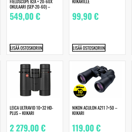
FIELDSCOPE 82A + 20-60X
KIIKARILLE
OKULAARI (SEP-20-60) –
KAUKOPUTKI
549,00
€
99,90
€
LISÄÄ OSTOSKORIIN
LISÄÄ OSTOSKORIIN
LEICA ULTRAVID 10×32 HD-
NIKON ACULON A211 7×50 –
PLUS – KIIKARI
KIIKARI
2 279,00
€
119,00
€