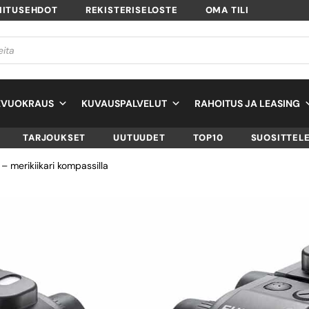
MITUSEHDOT
REKISTERISELOSTE
OMA TILI
EVUOKRAUS
KUVAUSPALVELUT
RAHOITUS JA LEASING
TARJOUKSET
UUTUUDET
TOP10
SUOSITTEL
 merikiikari kompassilla
FUJINON MARINE
WPC-XL – MERIKI
KOMPASSILLA
SKU
16418572