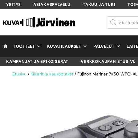
YRITYS
ASIAKASPALVELU
TAKUU JA TUKI
TOI
TUOTTEET
KUVATILAUKSET
PALVELUT
LAIT
KAMPANJAT JA ERIKOISERÄT
VERKKOKAUPAN ETUSIVU
Etusivu
/
Kiikarit ja kaukoputket
/ Fujinon Mariner 7×50 WPC-XL –