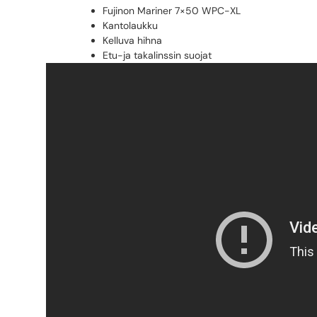
Fujinon Mariner 7×50 WPC-XL
Kantolaukku
Kelluva hihna
Etu-ja takalinssin suojat