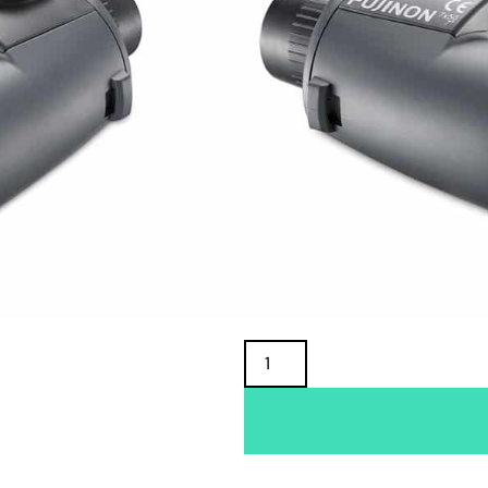
TUOTTEEN SAATAVUUS
Oma varasto:
Maahantuojan varasto:
379,00
€