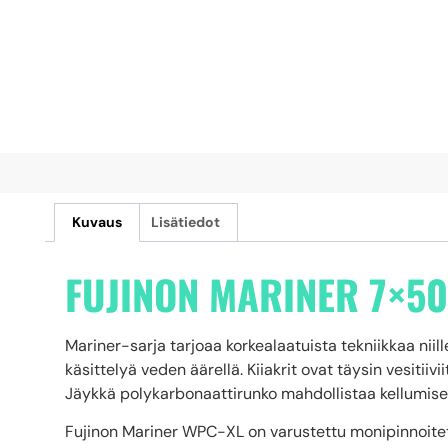
Kuvaus
Lisätiedot
FUJINON MARINER 7×5
Mariner-sarja tarjoaa korkealaatuista tekniikkaa niil
käsittelyä veden äärellä. Kiiakrit ovat täysin vesitiiv
Jäykkä polykarbonaattirunko mahdollistaa kellumise
Fujinon Mariner WPC-XL on varustettu monipinnoitetu