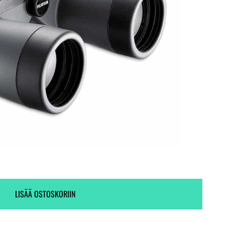
Toimitus heti! (1 kpl varastossa)
Tieto ei ole saatavilla.
LISÄÄ OSTOSKORIIN