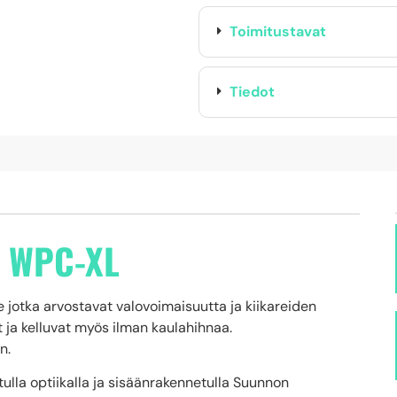
Toimitustavat
Tiedot
0 WPC-XL
le jotka arvostavat valovoimaisuutta ja kiikareiden
iit ja kelluvat myös ilman kaulahihnaa.
n.
lla optiikalla ja sisäänrakennetulla Suunnon