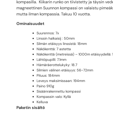
kompasilla. Kiikarin runko on tiivistetty ja täysin 
magneettinen Suunnon kompassi on valaistu pimeäkäy
mutta ilman kompassia. Takuu 10 vuotta.
Ominaisuudet
Suurennos: 7x
Linssin halkaisij : 50mm
Silmän etäisyys linssistä: 18mm
Näkökenttä: 7 astetta
Näkökenttä (metreissä) – 1000m etäisyydellä:
Lähtöpupilli: 7.1mm
Hämäräerottelukyky: 18.7
Silmien välinen etäisyys: 56~72mm
Pituus: 184mm
Leveys maksimissaan: 194mm
Paino 910g
Sisäänrakennettu kompassi
Kompassin valo: Kyllä
Kelluva
Paketin sisältö