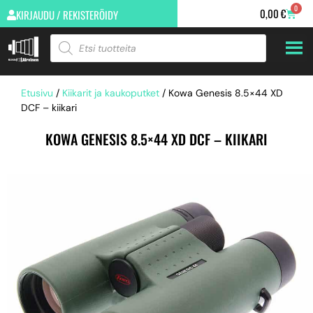
0
0,00
€
KIRJAUDU / REKISTERÖIDY
Etusivu
/
Kiikarit ja kaukoputket
/ Kowa Genesis 8.5×44 XD
DCF – kiikari
KOWA GENESIS 8.5×44 XD DCF – KIIKARI