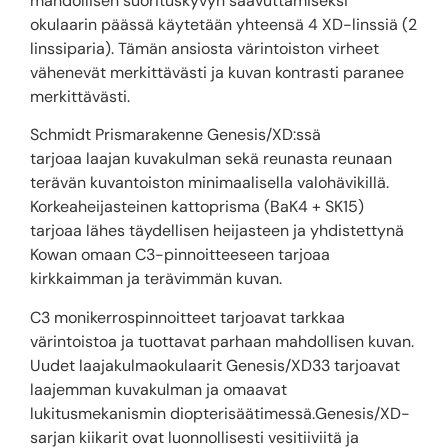
mahdollisen suorituskyvyn saavuttamiseksi
okulaarin päässä käytetään yhteensä 4 XD-linssiä (2
linssiparia). Tämän ansiosta värintoiston virheet
vähenevät merkittävästi ja kuvan kontrasti paranee
merkittävästi.
Schmidt Prismarakenne Genesis/XD:ssä
tarjoaa laajan kuvakulman sekä reunasta reunaan
terävän kuvantoiston minimaalisella valohävikillä.
Korkeaheijasteinen kattoprisma (BaK4 + SK15)
tarjoaa lähes täydellisen heijasteen ja yhdistettynä
Kowan omaan C3-pinnoitteeseen tarjoaa
kirkkaimman ja terävimmän kuvan.
C3 monikerrospinnoitteet tarjoavat tarkkaa
värintoistoa ja tuottavat parhaan mahdollisen kuvan.
Uudet laajakulmaokulaarit Genesis/XD33 tarjoavat
laajemman kuvakulman ja omaavat
lukitusmekanismin diopterisäätimessä.Genesis/XD-
sarjan kiikarit ovat luonnollisesti vesitiiviitä ja