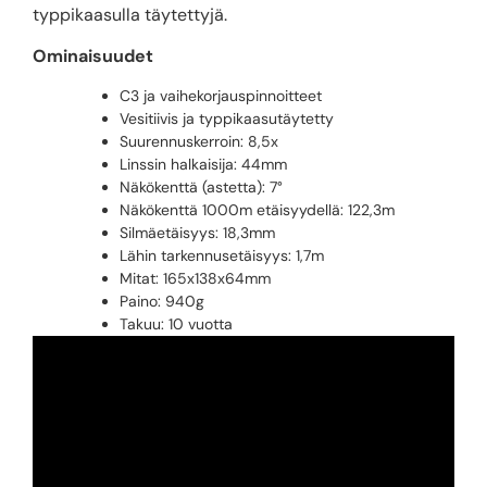
typpikaasulla täytettyjä.
Ominaisuudet
C3 ja vaihekorjauspinnoitteet
Vesitiivis ja typpikaasutäytetty
Suurennuskerroin: 8,5x
Linssin halkaisija: 44mm
Näkökenttä (astetta): 7°
Näkökenttä 1000m etäisyydellä: 122,3m
Silmäetäisyys: 18,3mm
Lähin tarkennusetäisyys: 1,7m
Mitat: 165x138x64mm
Paino: 940g
Takuu: 10 vuotta