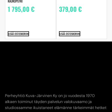
KAUKOPUTKI
1 795,00
€
379,00
€
LISÄÄ OSTOSKORIIN
LISÄÄ OSTOSKORIIN
Perheyhtiö Kuva-Järvinen Ky on jo vuodesta 1970
alkaen toiminut täyden palvelun valokuvaamo ja
studiossamme ikuistaneet elämänne tärkeimmät hetket
jo toisessa sukupolvessa. Edustamme kaikkia alan
suurimpia toimijoita.