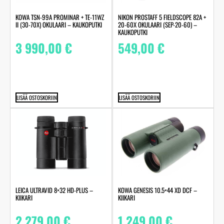
KOWA TSN-99A PROMINAR + TE-11WZ
NIKON PROSTAFF 5 FIELDSCOPE 82A +
II (30-70X) OKULAARI – KAUKOPUTKI
20-60X OKULAARI (SEP-20-60) –
KAUKOPUTKI
3 990,00
€
549,00
€
LISÄÄ OSTOSKORIIN
LISÄÄ OSTOSKORIIN
LEICA ULTRAVID 8×32 HD-PLUS –
KOWA GENESIS 10.5×44 XD DCF –
KIIKARI
KIIKARI
2 279,00
€
1 249,00
€