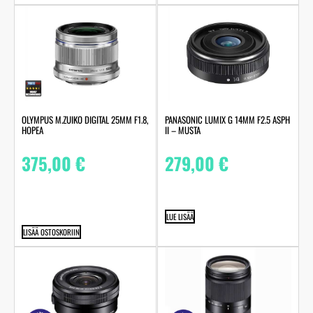
OLYMPUS M.ZUIKO DIGITAL 25MM F1.8,
PANASONIC LUMIX G 14MM F2.5 ASPH
HOPEA
II – MUSTA
375,00
€
279,00
€
LUE LISÄÄ
LISÄÄ OSTOSKORIIN