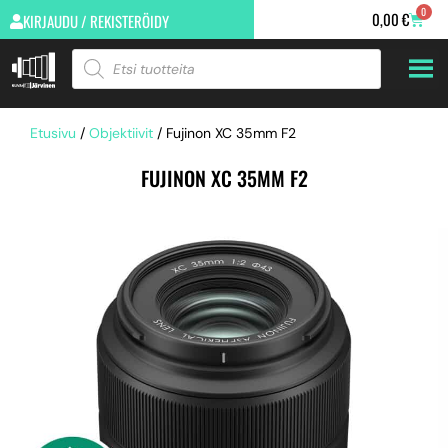
0
0,00
€
KIRJAUDU / REKISTERÖIDY
Etusivu
/
Objektiivit
/ Fujinon XC 35mm F2
FUJINON XC 35MM F2