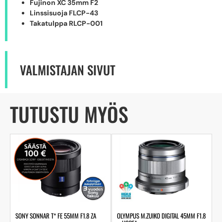
Fujinon XC 35mm F2
Linssisuoja FLCP-43
Takatulppa RLCP-001
VALMISTAJAN SIVUT
TUTUSTU MYÖS
SONY SONNAR T* FE 55MM F1.8 ZA
OLYMPUS M.ZUIKO DIGITAL 45MM F1.8