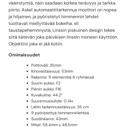
vääirstymiä, näin saadaan korkea terävyys ja tarkka
piirto. Askel automaattitarkennus moottori on nopea
ja hiljainen, ja pyöristetyt himmennin lehdet
tuottavat miellyttävää bokeiha, eli
taustapehemnnystä. Linssin piskuinen design tekee
siitä kätevän joka päiväisen linssin moneen käyttöön.
Objektiivi joka ei jää kotiin.
Ominaisuudet
Polttoväli: 35mm
Kinovastaavuus: 53mm
Rakenne: 9 elementtiä 6 ryhmässä
Suurin aukko: F2
Pienin aukko: F16
Kuvakulma: 44.2°
Suurennussuhde: 0,14x
Lähin tarkennusetäisyys: 35 cm
9 pyöristettyä himmenninlehteä
Suodinkierre: 43mm
Mitat: 58.4mm x 46.5mm