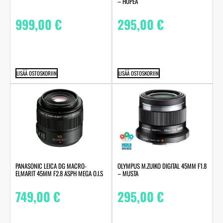
– HOPEA
999,00
€
295,00
€
LISÄÄ OSTOSKORIIN
LISÄÄ OSTOSKORIIN
PANASONIC LEICA DG MACRO-
OLYMPUS M.ZUIKO DIGITAL 45MM F1.8
ELMARIT 45MM F2.8 ASPH MEGA O.I.S
– MUSTA
749,00
€
295,00
€