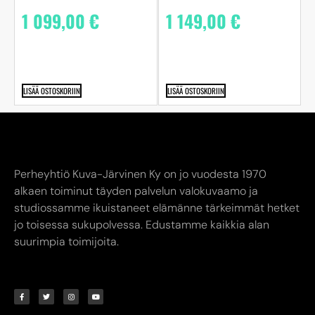
1 099,00
€
1 149,00
€
LISÄÄ OSTOSKORIIN
LISÄÄ OSTOSKORIIN
Perheyhtiö Kuva-Järvinen Ky on jo vuodesta 1970
alkaen toiminut täyden palvelun valokuvaamo ja
studiossamme ikuistaneet elämänne tärkeimmät hetket
jo toisessa sukupolvessa. Edustamme kaikkia alan
suurimpia toimijoita.