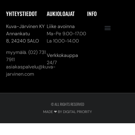
YHTEYSTIEDOT
AUKIOLOAJAT
INFO
Kuva-Järvinen KY
Liike avoinna
Annankatu
Ma-Pe 9.00-17.00
8,
24240 SALO
La 10.00-14.00
myymälä. (02) 731
Verkkokauppa
7911
24/7
asiakaspalvelu@kuva-
jarvinen.com
© ALL RIGHTS RESERVED
MADE ❤ BY DIGITAL PRIORITY