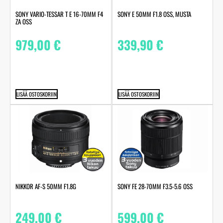
SONY VARIO-TESSAR T E 16-70MM F4
SONY E 50MM F1.8 OSS, MUSTA
ZA OSS
979,00
€
339,90
€
LISÄÄ OSTOSKORIIN
LISÄÄ OSTOSKORIIN
NIKKOR AF-S 50MM F1.8G
SONY FE 28-70MM F3.5-5.6 OSS
249,00
€
599,00
€