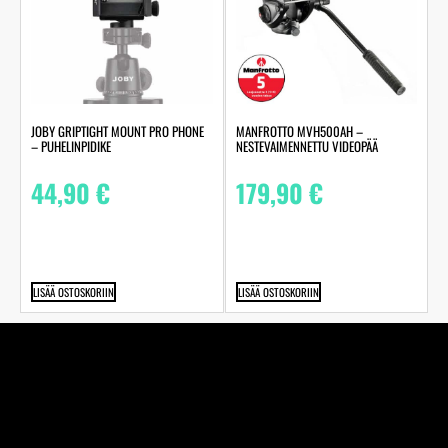
JOBY GRIPTIGHT MOUNT PRO PHONE
MANFROTTO MVH500AH –
– PUHELINPIDIKE
NESTEVAIMENNETTU VIDEOPÄÄ
44,90
€
179,90
€
LISÄÄ OSTOSKORIIN
LISÄÄ OSTOSKORIIN
Perheyhtiö Kuva-Järvinen Ky on jo vuodesta 1970
alkaen toiminut täyden palvelun valokuvaamo ja