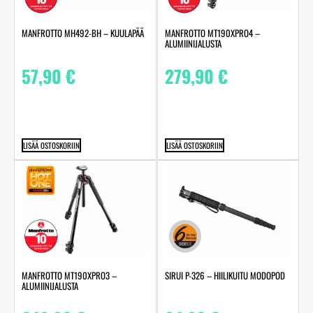
MANFROTTO MH492-BH – KUULAPÄÄ
MANFROTTO MT190XPRO4 –
ALUMIINIJALUSTA
57,90
€
279,90
€
LISÄÄ OSTOSKORIIN
LISÄÄ OSTOSKORIIN
MANFROTTO MT190XPRO3 –
SIRUI P-326 – HIILIKUITU MODOPOD
ALUMIINIJALUSTA