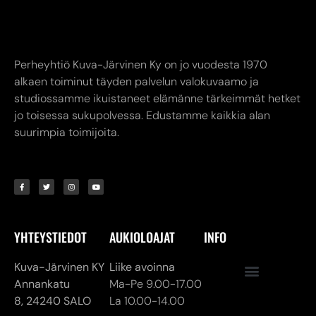
studiossamme ikuistaneet elämänne tärkeimmät hetket
jo toisessa sukupolvessa. Edustamme kaikkia alan
suurimpia toimijoita.
YHTEYSTIEDOT
AUKIOLOAJAT
INFO
Kuva-Järvinen KY
Liike avoinna
Annankatu
Ma-Pe 9.00-17.00
8,
24240 SALO
La 10.00-14.00
myymälä. (02) 731
Verkkokauppa
7911
24/7
asiakaspalvelu@kuva-
jarvinen.com