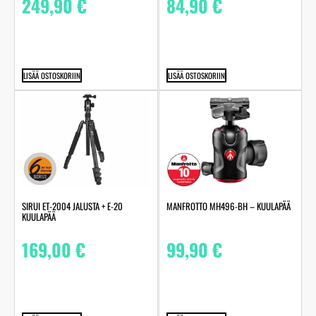
249,90
€
84,90
€
LISÄÄ OSTOSKORIIN
LISÄÄ OSTOSKORIIN
SIRUI ET-2004 JALUSTA + E-20
MANFROTTO MH496-BH – KUULAPÄÄ
KUULAPÄÄ
169,00
€
99,90
€