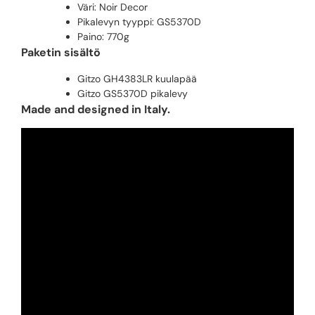
Väri: Noir Decor
Pikalevyn tyyppi: GS5370D
Paino: 770g
Paketin sisältö
Gitzo GH4383LR kuulapää
Gitzo GS5370D pikalevy
Made and designed in Italy.