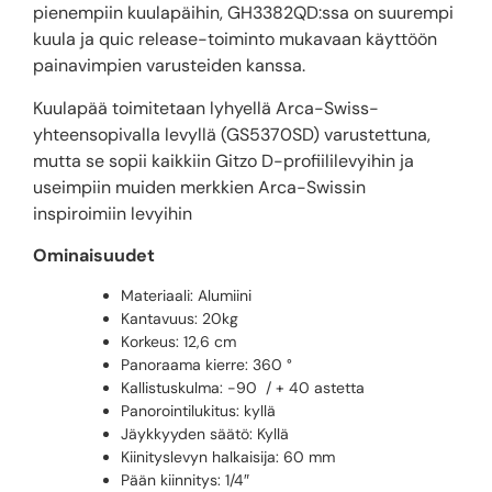
pienempiin kuulapäihin, GH3382QD:ssa on suurempi
kuula ja quic release-toiminto mukavaan käyttöön
painavimpien varusteiden kanssa.
Kuulapää toimitetaan lyhyellä Arca-Swiss-
yhteensopivalla levyllä (GS5370SD) varustettuna,
mutta se sopii kaikkiin Gitzo D-profiililevyihin ja
useimpiin muiden merkkien Arca-Swissin
inspiroimiin levyihin
Ominaisuudet
Materiaali: Alumiini
Kantavuus: 20kg
Korkeus: 12,6 cm
Panoraama kierre: 360 °
Kallistuskulma: -90 / + 40 astetta
Panorointilukitus: kyllä
Jäykkyyden säätö: Kyllä
Kiinityslevyn halkaisija: 60 mm
Pään kiinnitys: 1/4″