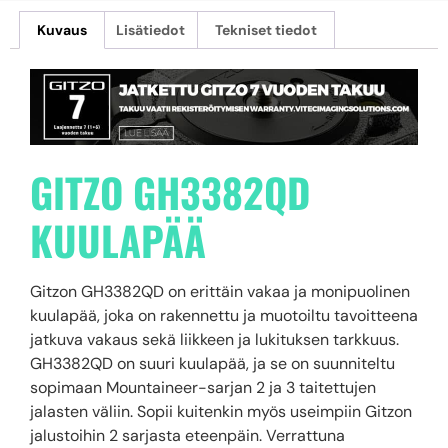
Kuvaus
Lisätiedot
Tekniset tiedot
GITZO GH3382QD
KUULAPÄÄ
Gitzon GH3382QD on erittäin vakaa ja monipuolinen
kuulapää, joka on rakennettu ja muotoiltu tavoitteena
jatkuva vakaus sekä liikkeen ja lukituksen tarkkuus.
GH3382QD on suuri kuulapää, ja se on suunniteltu
sopimaan Mountaineer-sarjan 2 ja 3 taitettujen
jalasten väliin. Sopii kuitenkin myös useimpiin Gitzon
jalustoihin 2 sarjasta eteenpäin. Verrattuna