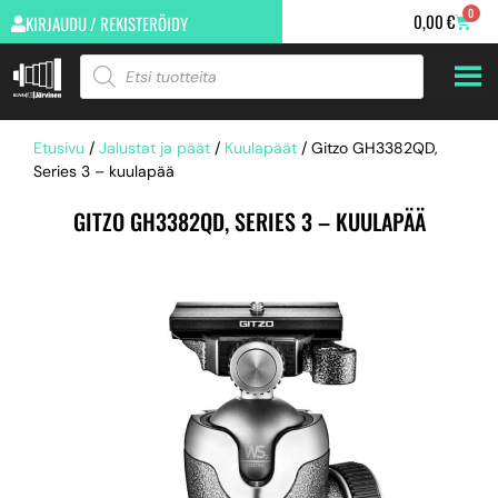
0
0,00
€
KIRJAUDU / REKISTERÖIDY
Etusivu
/
Jalustat ja päät
/
Kuulapäät
/ Gitzo GH3382QD,
Series 3 – kuulapää
GITZO GH3382QD, SERIES 3 – KUULAPÄÄ