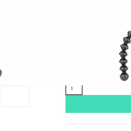
Oma varasto:
Maahantuojan varasto:
69,90
€