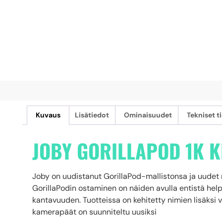
Kuvaus
Lisätiedot
Ominaisuudet
Tekniset t
JOBY GORILLAPOD 1K K
Joby on uudistanut GorillaPod-mallistonsa ja uudet ma
GorillaPodin ostaminen on näiden avulla entistä help
kantavuuden. Tuotteissa on kehitetty nimien lisäksi v
kamerapäät on suunniteltu uusiksi