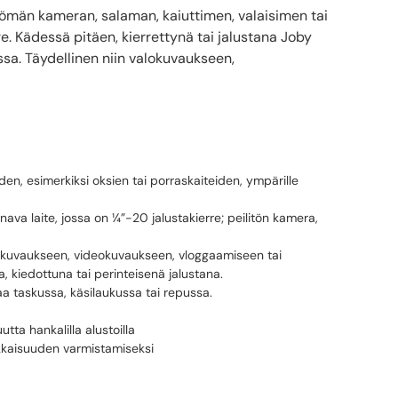
ittömän kameran, salaman, kaiuttimen, valaisimen tai
. Kädessä pitäen, kierrettynä tai jalustana Joby
assa. Täydellinen niin valokuvaukseen,
iden, esimerkiksi oksien tai porraskaiteiden, ympärille
nava laite, jossa on ¼”-20 jalustakierre; peilitön kamera,
alokuvaukseen, videokuvaukseen, vloggaamiseen tai
la, kiedottuna tai perinteisenä jalustana.
aa taskussa, käsilaukussa tai repussa.
tta hankalilla alustoilla
okkaisuuden varmistamiseksi