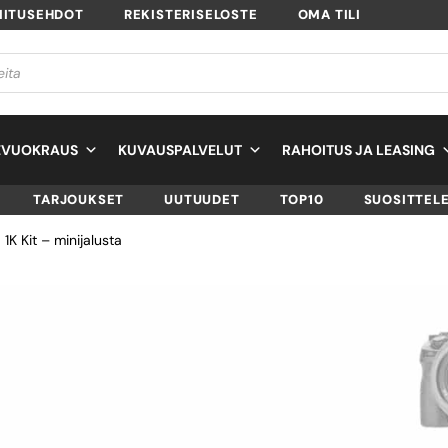
MITUSEHDOT
REKISTERISELOSTE
OMA TILI
EVUOKRAUS
KUVAUSPALVELUT
RAHOITUS JA LEASING
TARJOUKSET
UUTUUDET
TOP10
SUOSITTEL
1K Kit – minijalusta
JOBY GORILLAPOD
KIT – MINIJALUST
SKU
JB01503-BWW
TUOTTEEN SAATAVUUS