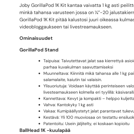
Joby GorillaPod 1K Kit kantaa vaivatta 1 kg asti peil
minkä tahansa varusteen jossa on ¼”-20 jalustakierre
GorillaPod 1K Kit pitää kalustosi juuri oikeassa kulm
videobloggaukseen tai livestreamaukseen.
Ominaisuudet
GorillaPod Stand
Taipuisa: Taivutettavat jalat saa kierrettyä asio
parhaa kuvakulman saavuttamiseksi
Muunneltava: Kiinnitä mikä tahansa alle 1 kg pai
salamalaite, kaiutin tai valaisin.
Ylisuoriutuja: Voidaan käyttää perinteiseen v
livesteamaukseen kolmella eri tyylillä: käsivaral
Kannettava: Kevyt ja kompakti – helppo kuljett
Vahva: Kantokyky 1 kg asti
Vakaa: Kumipäällystetyt jalat parantavat tukevuu
Kestävä: Yli 100 muoviosaa on testattu ensilu
Patentoitu: Usein jäljitelty, ei koskaan kopioitu
BallHead 1K -kuulapää