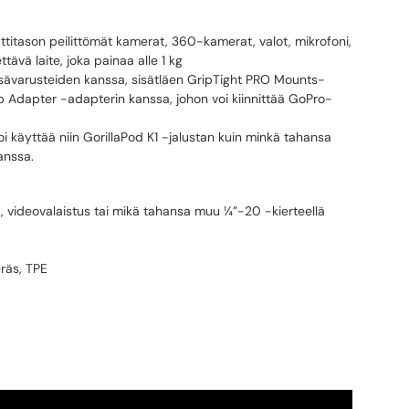
itason peilittömät kamerat, 360-kamerat, valot, mikrofoni,
ttävä laite, joka painaa alle 1 kg
sävarusteiden kanssa, sisätläen GripTight PRO Mounts-
b Adapter -adapterin kanssa, johon voi kiinnittää GoPro-
voi käyttää niin GorillaPod K1 -jalustan kuin minkä tahansa
anssa.
t, videovalaistus tai mikä tahansa muu ¼”-20 -kierteellä
eräs, TPE