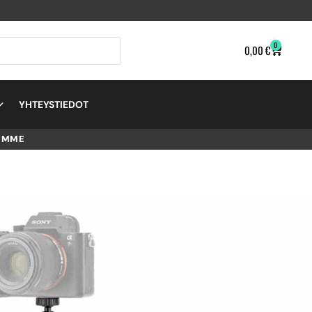
0
0,00
€
YHTEYSTIEDOT
EMME
 1K
A