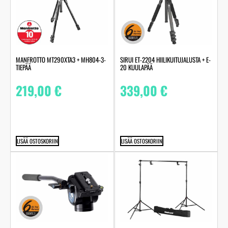
MANFROTTO MT290XTA3 + MH804-3-
SIRUI ET-2204 HIILIKUITUJALUSTA + E-
TIEPÄÄ
20 KUULAPÄÄ
219,00
€
339,00
€
LISÄÄ OSTOSKORIIN
LISÄÄ OSTOSKORIIN