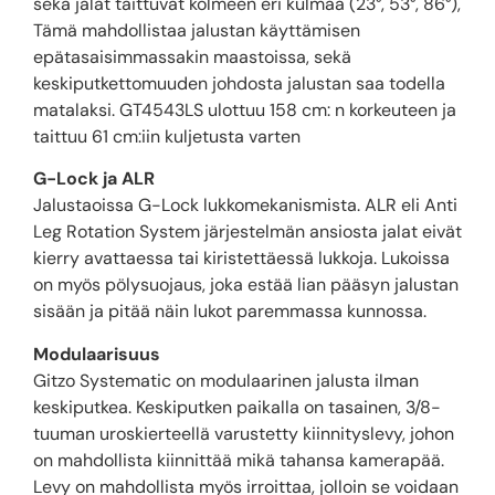
sekä jalat taittuvat kolmeen eri kulmaa (23°, 53°, 86°),
Tämä mahdollistaa jalustan käyttämisen
epätasaisimmassakin maastoissa, sekä
keskiputkettomuuden johdosta jalustan saa todella
matalaksi. GT4543LS ulottuu 158 cm: n korkeuteen ja
taittuu 61 cm:iin kuljetusta varten
G-Lock ja ALR
Jalustaoissa G-Lock lukkomekanismista. ALR eli Anti
Leg Rotation System järjestelmän ansiosta jalat eivät
kierry avattaessa tai kiristettäessä lukkoja. Lukoissa
on myös pölysuojaus, joka estää lian pääsyn jalustan
sisään ja pitää näin lukot paremmassa kunnossa.
Modulaarisuus
Gitzo Systematic on modulaarinen jalusta ilman
keskiputkea. Keskiputken paikalla on tasainen, 3/8-
tuuman uroskierteellä varustetty kiinnityslevy, johon
on mahdollista kiinnittää mikä tahansa kamerapää.
Levy on mahdollista myös irroittaa, jolloin se voidaan