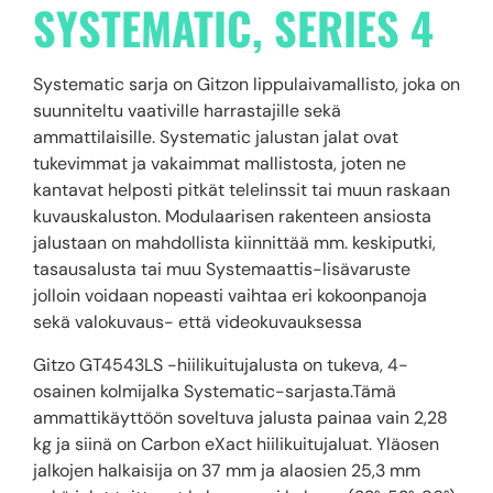
SYSTEMATIC, SERIES 4
Systematic sarja on Gitzon lippulaivamallisto, joka on
suunniteltu vaativille harrastajille sekä
ammattilaisille. Systematic jalustan jalat ovat
tukevimmat ja vakaimmat mallistosta, joten ne
kantavat helposti pitkät telelinssit tai muun raskaan
kuvauskaluston. Modulaarisen rakenteen ansiosta
jalustaan on mahdollista kiinnittää mm. keskiputki,
tasausalusta tai muu Systemaattis-lisävaruste
jolloin voidaan nopeasti vaihtaa eri kokoonpanoja
sekä valokuvaus- että videokuvauksessa
Gitzo GT4543LS -hiilikuitujalusta on tukeva, 4-
osainen kolmijalka Systematic-sarjasta.Tämä
ammattikäyttöön soveltuva jalusta painaa vain 2,28
kg ja siinä on Carbon eXact hiilikuitujaluat. Yläosen
jalkojen halkaisija on 37 mm ja alaosien 25,3 mm