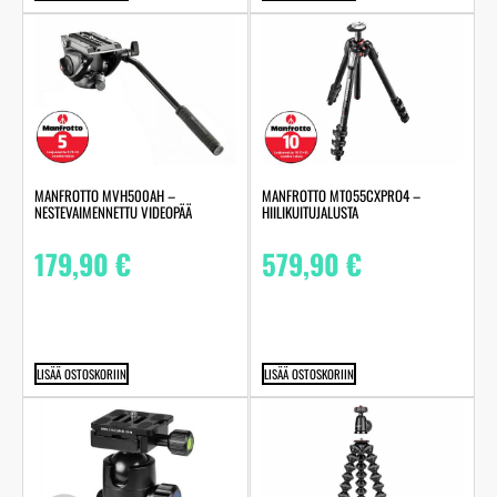
MANFROTTO MVH500AH –
MANFROTTO MT055CXPRO4 –
NESTEVAIMENNETTU VIDEOPÄÄ
HIILIKUITUJALUSTA
179,90
€
579,90
€
LISÄÄ OSTOSKORIIN
LISÄÄ OSTOSKORIIN