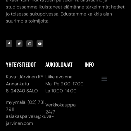
YHTEYSTIEDOT
AUKIOLOAJAT
INFO
Kuva-Järvinen KY
Liike avoinna
Annankatu
Ma-Pe 9.00-17.00
8,
24240 SALO
La 10.00-14.00
myymälä. (02) 731
Verkkokauppa
7911
24/7
asiakaspalvelu@kuva-
jarvinen.com
© ALL RIGHTS RESERVED
MADE ❤ BY DIGITAL PRIORITY