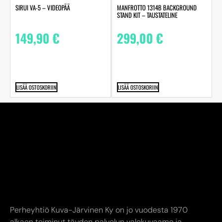
SIRUI VA-5 – VIDEOPÄÄ
MANFROTTO 1314B BACKGROUND
STAND KIT – TAUSTATELINE
149,90
€
299,00
€
LISÄÄ OSTOSKORIIN
LISÄÄ OSTOSKORIIN
Perheyhtiö Kuva-Järvinen Ky on jo vuodesta 1970
alkaen toiminut täyden palvelun valokuvaamo ja
studiossamme ikuistaneet elämänne tärkeimmät hetket
jo toisessa sukupolvessa. Edustamme kaikkia alan
suurimpia toimijoita.