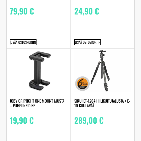
79,90
€
24,90
€
LISÄÄ OSTOSKORIIN
LISÄÄ OSTOSKORIIN
JOBY GRIPTIGHT ONE MOUNT, MUSTA
SIRUI ET-1204 HIILIKUITUJALUSTA + E-
– PUHELINPIDIKE
10 KUULAPÄÄ
19,90
€
289,00
€