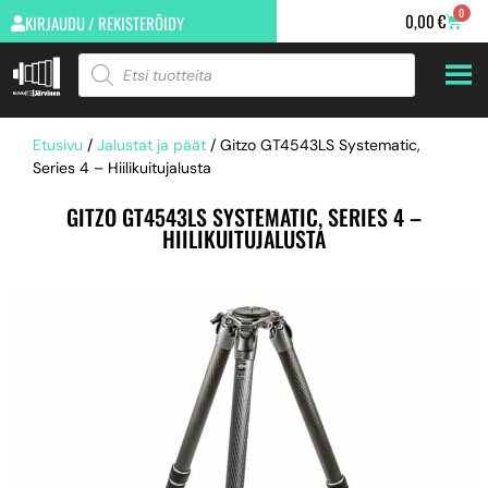
0
0,00
€
KIRJAUDU / REKISTERÖIDY
Etusivu
/
Jalustat ja päät
/ Gitzo GT4543LS Systematic,
Series 4 – Hiilikuitujalusta
GITZO GT4543LS SYSTEMATIC, SERIES 4 –
HIILIKUITUJALUSTA