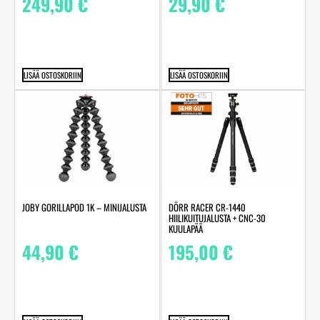
249,90
€
29,90
€
LISÄÄ OSTOSKORIIN
LISÄÄ OSTOSKORIIN
JOBY GORILLAPOD 1K – MINIJALUSTA
DÖRR RACER CR-1440
HIILIKUITUJALUSTA + CNC-30
KUULAPÄÄ
44,90
€
195,00
€