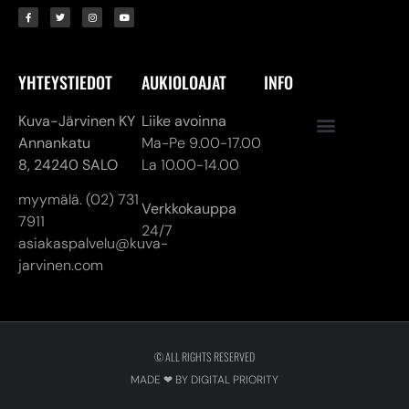
Kuva-Järvinen KY
Liike avoinna
Annankatu
Ma-Pe 9.00-17.00
8,
24240 SALO
La 10.00-14.00
myymälä. (02) 731
Verkkokauppa
7911
24/7
asiakaspalvelu@kuva-
jarvinen.com
© ALL RIGHTS RESERVED
MADE ❤ BY DIGITAL PRIORITY