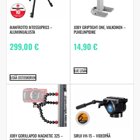
MANFROTTO MT055XPRO3 –
JOBY GRIPTIGHT ONE, VALKOINEN –
ALUMIINIJALUSTA
PUHELINPIDIKE
299,00
€
14,90
€
LUE LISÄÄ
LISÄÄ OSTOSKORIIN
JOBY GORILLAPOD MAGNETIC 325 –
SIRUI VH-15 – VIDEOPÄÄ