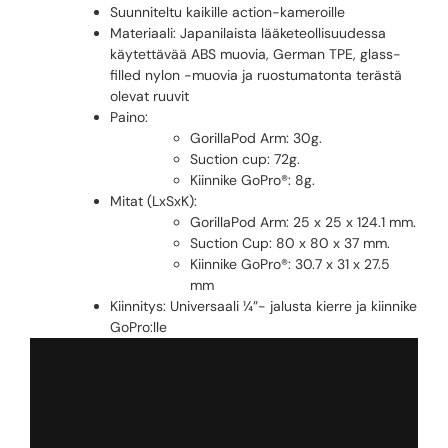
Suunniteltu kaikille action-kameroille
Materiaali: Japanilaista lääketeollisuudessa
käytettävää ABS muovia, German TPE, glass-
filled nylon -muovia ja ruostumatonta terästä
olevat ruuvit
Paino:
GorillaPod Arm: 30g.
Suction cup: 72g.
Kiinnike GoPro®: 8g.
Mitat (LxSxK):
GorillaPod Arm: 25 x 25 x 124.1 mm.
Suction Cup: 80 x 80 x 37 mm
.
Kiinnike GoPro®: 30.7 x 31 x 27.5
mm
Kiinnitys: Universaali ¼”- jalusta kierre ja kiinnike
GoPro:lle