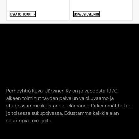
LISÄÄ OSTOSKORIIN
LISÄÄ OSTOSKORIIN
Perheyhtiö Kuva-Järvinen Ky on jo vuodesta 1970
alkaen toiminut täyden palvelun valokuvaamo ja
studiossamme ikuistaneet elämänne tärkeimmät hetket
jo toisessa sukupolvessa. Edustamme kaikkia alan
suurimpia toimijoita.
YHTEYSTIEDOT
AUKIOLOAJAT
INFO