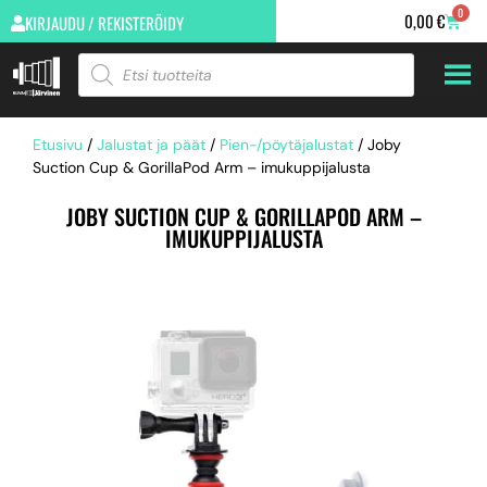
0
0,00
€
KIRJAUDU / REKISTERÖIDY
Etusivu
/
Jalustat ja päät
/
Pien-/pöytäjalustat
/ Joby
Suction Cup & GorillaPod Arm – imukuppijalusta
JOBY SUCTION CUP & GORILLAPOD ARM –
IMUKUPPIJALUSTA