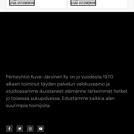
LISÄÄ OSTOSKORIIN
LISÄÄ OSTOSKORIIN
Perheyhtiö Kuva-Järvinen Ky on jo vuodesta 1970
alkaen toiminut täyden palvelun valokuvaamo ja
studiossamme ikuistaneet elämänne tärkeimmät hetket
jo toisessa sukupolvessa. Edustamme kaikkia alan
suurimpia toimijoita.