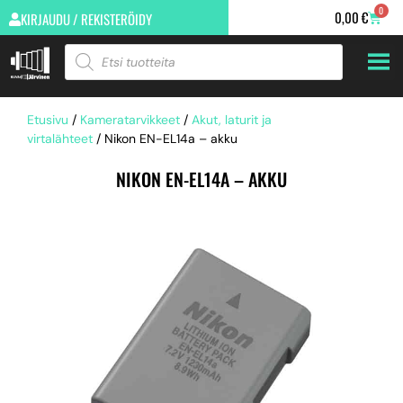
0
0,00
€
KIRJAUDU / REKISTERÖIDY
Etusivu
/
Kameratarvikkeet
/
Akut, laturit ja
virtalähteet
/ Nikon EN-EL14a – akku
NIKON EN-EL14A – AKKU