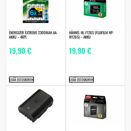
ENERGIZER EXTREME 2300MAH AA-
HÄHNEL HL-F126S (FUJIFILM NP-
AKKU – 4KPL
W126S) – AKKU
19,90
€
19,90
€
LISÄÄ OSTOSKORIIN
LISÄÄ OSTOSKORIIN