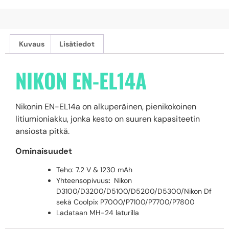
Kuvaus
Lisätiedot
NIKON EN-EL14A
Nikonin EN-EL14a on alkuperäinen, pienikokoinen
litiumioniakku, jonka kesto on suuren kapasiteetin
ansiosta pitkä.
Ominaisuudet
Teho: 7.2 V & 1230 mAh
Yhteensopivuus
:
Nikon
D3100/D3200/D5100/D5200/D5300/Nikon Df
sekä Coolpix P7000/P7100/P7700/P7800
Ladataan MH-24 laturilla