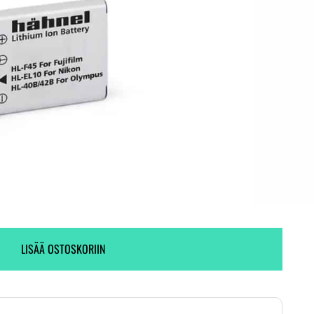
Toimitus heti! (1 kpl varastossa)
4 kpl varastossa.
LISÄÄ OSTOSKORIIN