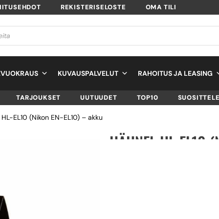
MITUSEHDOT
REKISTERISELOSTE
OMA TILI
EVUOKRAUS
KUVAUSPALVELUT
RAHOITUS JA LEASING
TARJOUKSET
UUTUUDET
TOP10
SUOSITTEL
 HL-EL10 (Nikon EN-EL10) – akku
HÄHNEL HL-EL10 (
AKKU
SKU
1000 191.9
TUOTTEEN SAATAVUUS