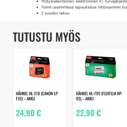
Yhdysrakenteinen, elektroninen IC-turvajärjeste
Toimii useimmissa tapauksissa riittoisammin k
2 vuoden takuu
TUTUSTU MYÖS
HÄHNEL HL-E10 (CANON LP-
HÄHNEL HL-F95 (FUJIFILM NP-
E10) – AKKU
95) – AKKU
24,90
€
22,90
€