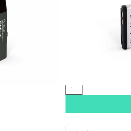
Oma varasto:
Maahantuojan varasto:
14,90
€