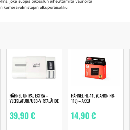
lmä, joka suojaa oikosulun aiheuttamilta vaurioilta
uin kameravalmistajan alkuperäisakku
HÄHNEL UNIPAL EXTRA –
HÄHNEL HL-11L (CANON NB-
YLEISLATURI/USB-VIRTALÄHDE
11L) – AKKU
39,90
€
14,90
€