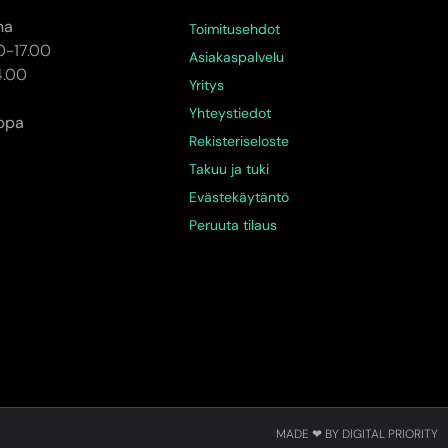
na
Toimitusehdot
0-17.00
Asiakaspalvelu
4.00
Yritys
Yhteystiedot
ppa
Rekisteriseloste
Takuu ja tuki
Evästekäytäntö
Peruuta tilaus
MADE ❤ BY DIGITAL PRIORITY