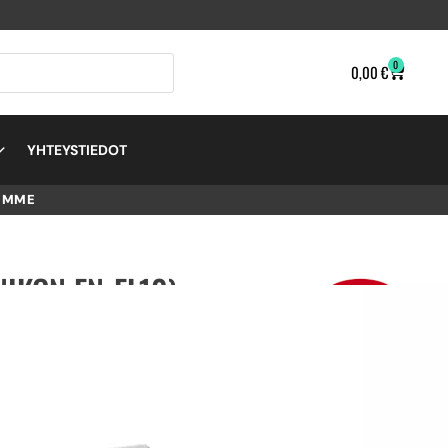
0
0,00
€
YHTEYSTIEDOT
EMME
NIKON EN-EL10) –