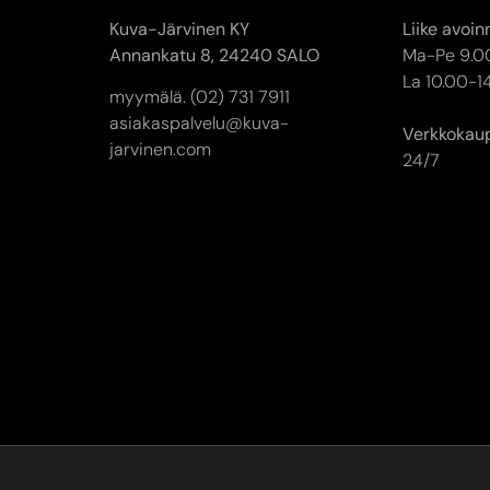
Kuva-Järvinen KY
Liike avoin
Annankatu 8,
24240 SALO
Ma-Pe 9.0
La 10.00-1
myymälä. (02) 731 7911
asiakaspalvelu@kuva-
Verkkokau
jarvinen.com
24/7