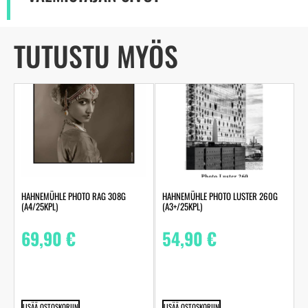
TUTUSTU MYÖS
HAHNEMÜHLE PHOTO RAG 308G
HAHNEMÜHLE PHOTO LUSTER 260G
(A4/25KPL)
(A3+/25KPL)
69,90
€
54,90
€
LISÄÄ OSTOSKORIIN
LISÄÄ OSTOSKORIIN