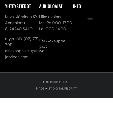
myymälä. (02) 731
Verkkokauppa
7911
24/7
asiakaspalvelu@kuva-
jarvinen.com
© ALL RIGHTS RESERVED
MADE ❤ BY DIGITAL PRIORITY