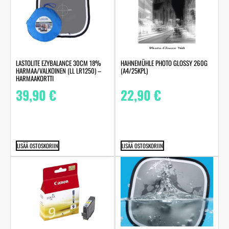
HAHNEMÜHLE PHOTO GLOSSY 260G
LASTOLITE EZYBALANCE 30CM 18%
(A4/25KPL)
HARMAA/VALKOINEN (LL LR1250) –
HARMAAKORTTI
22,90
€
39,90
€
LISÄÄ OSTOSKORIIN
LISÄÄ OSTOSKORIIN