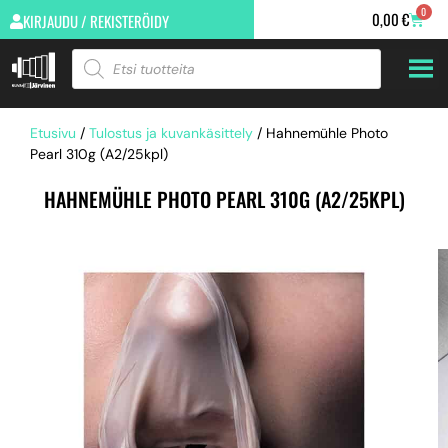
0
0,00
€
KIRJAUDU / REKISTERÖIDY
Etusivu
/
Tulostus ja kuvankäsittely
/ Hahnemühle Photo
Pearl 310g (A2/25kpl)
HAHNEMÜHLE PHOTO PEARL 310G (A2/25KPL)