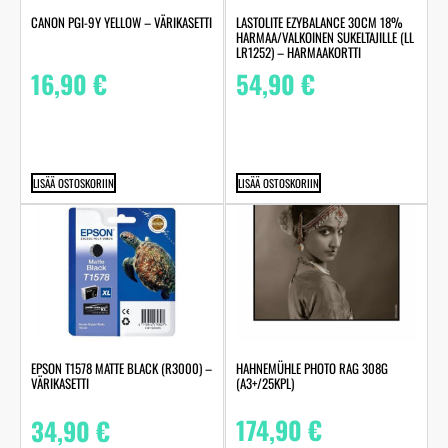
LASTOLITE EZYBALANCE 30CM 18%
CANON PGI-9Y YELLOW – VÄRIKASETTI
HARMAA/VALKOINEN SUKELTAJILLE (LL
LR1252) – HARMAAKORTTI
54,90
€
16,90
€
LISÄÄ OSTOSKORIIN
LISÄÄ OSTOSKORIIN
HAHNEMÜHLE PHOTO RAG 308G
EPSON T1578 MATTE BLACK (R3000) –
(A3+/25KPL)
VÄRIKASETTI
174,90
€
34,90
€