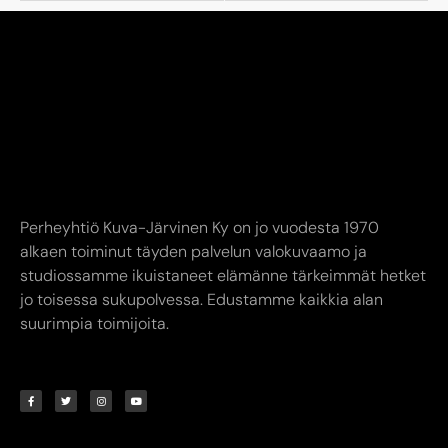
Perheyhtiö Kuva-Järvinen Ky on jo vuodesta 1970
alkaen toiminut täyden palvelun valokuvaamo ja
studiossamme ikuistaneet elämänne tärkeimmät hetket
jo toisessa sukupolvessa. Edustamme kaikkia alan
suurimpia toimijoita.
YHTEYSTIEDOT
AUKIOLOAJAT
INFO
Kuva-Järvinen KY
Liike avoinna
Annankatu
Ma-Pe 9.00-17.00
8,
24240 SALO
La 10.00-14.00