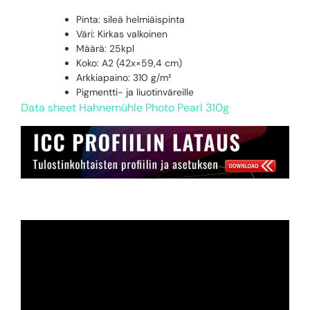
Pinta: sileä helmiäispinta
Väri: Kirkas valkoinen
Määrä: 25kpl
Koko: A2 (42x×59,4 cm)
Arkkiapaino: 310 g/m²
Pigmentti- ja liuotinväreille
Data sheet Hahnemühle Photo Pearl 310g