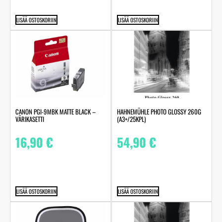
LISÄÄ OSTOSKORIIN
LISÄÄ OSTOSKORIIN
HAHNEMÜHLE PHOTO GLOSSY 260G
CANON PGI-9MBK MATTE BLACK –
(A3+/25KPL)
VÄRIKASETTI
54,90
€
16,90
€
LISÄÄ OSTOSKORIIN
LISÄÄ OSTOSKORIIN