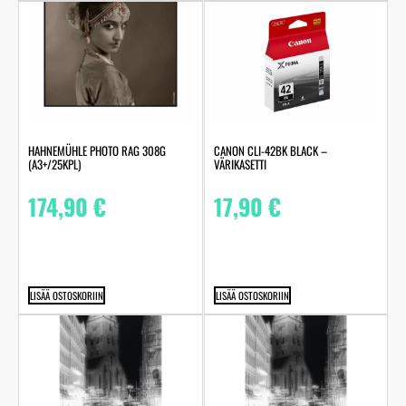
HAHNEMÜHLE PHOTO RAG 308G
CANON CLI-42BK BLACK –
(A3+/25KPL)
VÄRIKASETTI
174,90
€
17,90
€
LISÄÄ OSTOSKORIIN
LISÄÄ OSTOSKORIIN