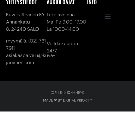
myymälä. (02) 731
Verkkokauppa
7911
24/7
asiakaspalvelu@kuva-
jarvinen.com
© ALL RIGHTS RESERVED
MADE ❤ BY DIGITAL PRIORITY