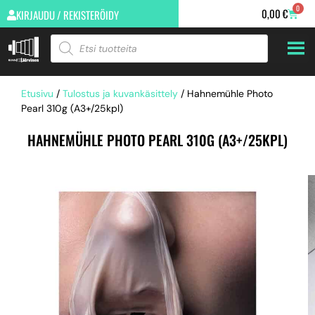
0
0,00
€
KIRJAUDU / REKISTERÖIDY
Etusivu
/
Tulostus ja kuvankäsittely
/ Hahnemühle Photo
Pearl 310g (A3+/25kpl)
HAHNEMÜHLE PHOTO PEARL 310G (A3+/25KPL)