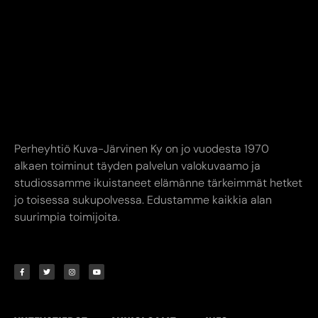
Perheyhtiö Kuva-Järvinen Ky on jo vuodesta 1970
alkaen toiminut täyden palvelun valokuvaamo ja
studiossamme ikuistaneet elämänne tärkeimmät hetket
jo toisessa sukupolvessa. Edustamme kaikkia alan
suurimpia toimijoita.
YHTEYSTIEDOT
AUKIOLOAJAT
INFO
Kuva-Järvinen KY
Liike avoinna
Annankatu
Ma-Pe 9.00-17.00
8,
24240 SALO
La 10.00-14.00