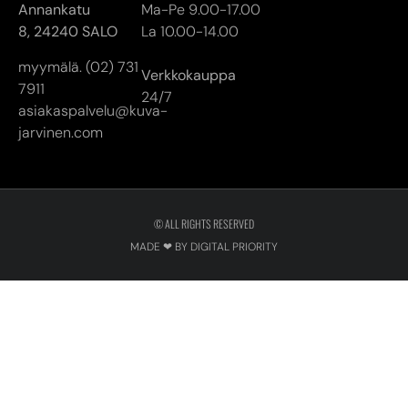
Annankatu
Ma-Pe 9.00-17.00
8,
24240 SALO
La 10.00-14.00
myymälä. (02) 731
Verkkokauppa
7911
24/7
asiakaspalvelu@kuva-
jarvinen.com
© ALL RIGHTS RESERVED
MADE ❤ BY DIGITAL PRIORITY