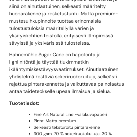
siinä on ainutlaatuinen, selkeästi määritelty
huoparakenne ja kosketustuntu. Matta premium-
mustesuihkupinnoite tuottaa erinomaisia ​​
tulostustuloksia määritellyllä värien ja
yksityiskohtien toistolla, erityisesti lämpimissä
sävyissä ja yksivärisissä tulosteissa.
Hahnemühle Sugar Cane on hapotonta ja
ligniinitöntä ja täyttää tiukimmatkin
ikääntymiskestävyysvaatimukset. Ainutlaatuinen
yhdistelmä kestäviä sokeriruokokuituja, selkeästi
rajattua pintarakennetta ja vaikuttavaa painolaatua
antaa taideteokselle upeaa ilmaisua ja sielua.
Tuotetiedot:
Fine Art Natural Line -valokuvapaperi
Pinta: Matta premium
Selkeästi teksturoitu pintarakenne
300 gsm, 70 % sokeriruokokuituja, 30 %