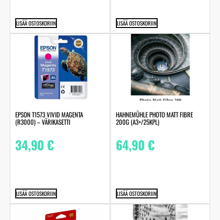
LISÄÄ OSTOSKORIIN
LISÄÄ OSTOSKORIIN
HAHNEMÜHLE PHOTO MATT FIBRE
EPSON T1573 VIVID MAGENTA
200G (A3+/25KPL)
(R3000) – VÄRIKASETTI
64,90
€
34,90
€
LISÄÄ OSTOSKORIIN
LISÄÄ OSTOSKORIIN