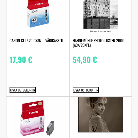
HAHNEMÜHLE PHOTO LUSTER 260G
CANON CLI-42C CYAN – VÄRIKASETTI
(A3+/25KPL)
54,90
€
17,90
€
LISÄÄ OSTOSKORIIN
LISÄÄ OSTOSKORIIN