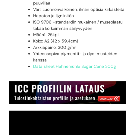
puuvillaa
Väri: Luonnonvalkoinen, ilman optisia kirkasteita
Hapoton ja ligniinitön
ISO 9706 -standardin mukainen / museolaatu
takaa korkeimman säilyvyyden
Määrä: 25kpl
Koko: A2 (42 x 59,4cm)
Arkkiapaino: 300 g/m²
Yhteensopiva pigmentti- ja dye-musteiden
kanssa
Data sheet Hahnemühle Sugar Cane 300g