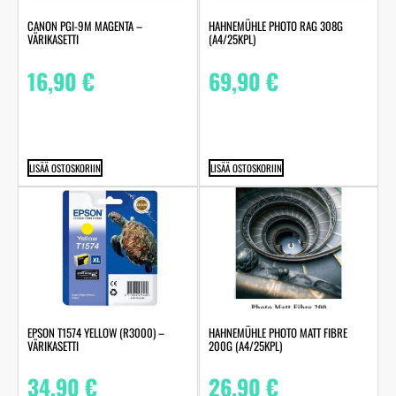
HAHNEMÜHLE PHOTO RAG 308G
CANON PGI-9M MAGENTA –
(A4/25KPL)
VÄRIKASETTI
69,90
€
16,90
€
LISÄÄ OSTOSKORIIN
LISÄÄ OSTOSKORIIN
HAHNEMÜHLE PHOTO MATT FIBRE
EPSON T1574 YELLOW (R3000) –
200G (A4/25KPL)
VÄRIKASETTI
26,90
€
34,90
€