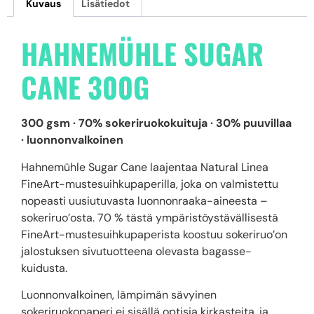
Kuvaus
Lisätiedot
HAHNEMÜHLE SUGAR
CANE 300G
300 gsm · 70% sokeriruokokuituja · 30% puuvillaa
· luonnonvalkoinen
Hahnemühle Sugar Cane laajentaa Natural Linea
FineArt-mustesuihkupaperilla, joka on valmistettu
nopeasti uusiutuvasta luonnonraaka-aineesta –
sokeriruo’osta. 70 % tästä ympäristöystävällisestä
FineArt-mustesuihkupaperista koostuu sokeriruo’on
jalostuksen sivutuotteena olevasta bagasse-
kuidusta.
Luonnonvalkoinen, lämpimän sävyinen
sokeriruokopaperi ei sisällä optisia kirkasteita, ja