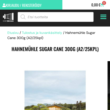
0
0,00
€
KIRJAUDU / REKISTERÖIDY
Etusivu
/
Tulostus ja kuvankäsittely
/ Hahnemühle Sugar
Cane 300g (A2/25kpl)
HAHNEMÜHLE SUGAR CANE 300G (A2/25KPL)