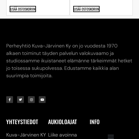
LISÄÄ OSTOSKORIIN
LISÄÄ OSTOSKORIIN
Perheyhtiö Kuva-Järvinen Ky on jo vuodesta 1970
alkaen toiminut täyden palvelun valokuvaamo ja
studiossamme ikuistaneet elämänne tärkeimmät hetket
jo toisessa sukupolvessa. Edustamme kaikkia alan
suurimpia toimijoita.
YHTEYSTIEDOT
AUKIOLOAJAT
INFO
Kuva-Järvinen KY
Liike avoinna