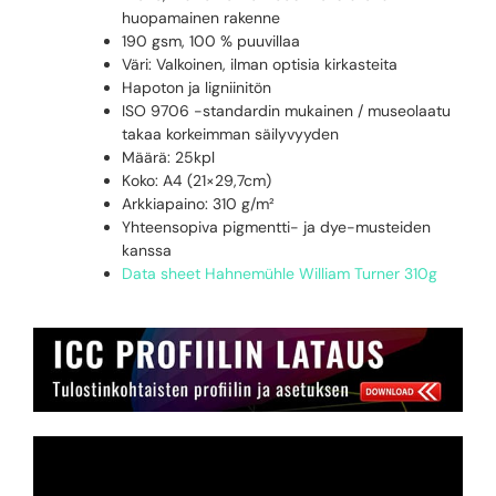
huopamainen rakenne
190 gsm, 100 % puuvillaa
Väri: Valkoinen, ilman optisia kirkasteita
Hapoton ja ligniinitön
ISO 9706 -standardin mukainen / museolaatu
takaa korkeimman säilyvyyden
Määrä: 25kpl
Koko: A4 (21×29,7cm)
Arkkiapaino: 310 g/m²
Yhteensopiva pigmentti- ja dye-musteiden
kanssa
Data sheet Hahnemühle William Turner 310g