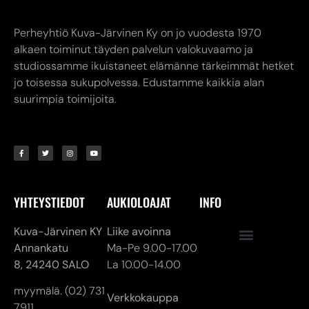
Perheyhtiö Kuva-Järvinen Ky on jo vuodesta 1970
alkaen toiminut täyden palvelun valokuvaamo ja
studiossamme ikuistaneet elämänne tärkeimmät hetket
jo toisessa sukupolvessa. Edustamme kaikkia alan
suurimpia toimijoita.
YHTEYSTIEDOT
AUKIOLOAJAT
INFO
Kuva-Järvinen KY
Liike avoinna
Annankatu
Ma-Pe 9.00-17.00
8,
24240 SALO
La 10.00-14.00
myymälä. (02) 731
Verkkokauppa
7911