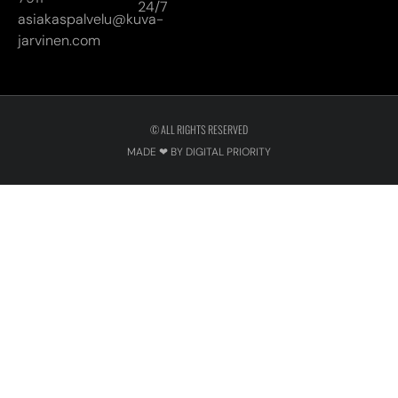
24/7
asiakaspalvelu@kuva-
jarvinen.com
© ALL RIGHTS RESERVED
MADE ❤ BY DIGITAL PRIORITY