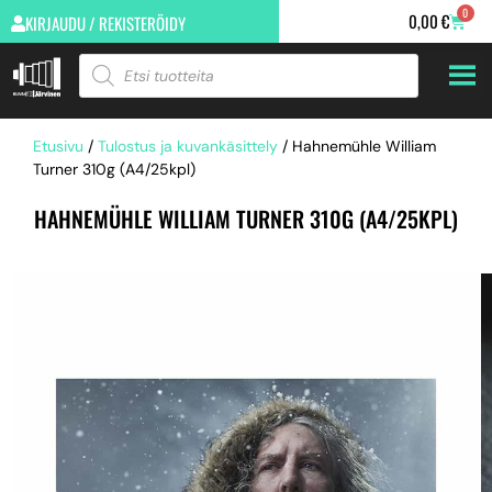
0
0,00
€
KIRJAUDU / REKISTERÖIDY
Etusivu
/
Tulostus ja kuvankäsittely
/ Hahnemühle William
Turner 310g (A4/25kpl)
HAHNEMÜHLE WILLIAM TURNER 310G (A4/25KPL)