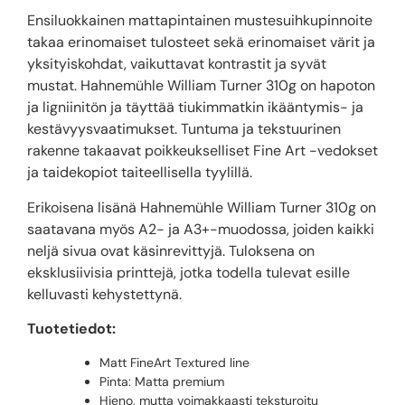
Ensiluokkainen mattapintainen mustesuihkupinnoite
takaa erinomaiset tulosteet sekä erinomaiset värit ja
yksityiskohdat, vaikuttavat kontrastit ja syvät
mustat. Hahnemühle William Turner 310g on hapoton
ja ligniinitön ja täyttää tiukimmatkin ikääntymis- ja
kestävyysvaatimukset. Tuntuma ja tekstuurinen
rakenne takaavat poikkeukselliset Fine Art -vedokset
ja taidekopiot taiteellisella tyylillä.
Erikoisena lisänä Hahnemühle William Turner 310g on
saatavana myös A2- ja A3+-muodossa, joiden kaikki
neljä sivua ovat käsinrevittyjä. Tuloksena on
eksklusiivisia printtejä, jotka todella tulevat esille
kelluvasti kehystettynä.
Tuotetiedot:
Matt FineArt Textured line
Pinta: Matta premium
Hieno, mutta voimakkaasti teksturoitu