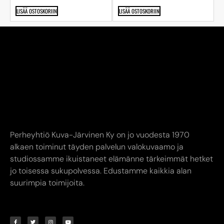
LISÄÄ OSTOSKORIIN
LISÄÄ OSTOSKORIIN
Perheyhtiö Kuva-Järvinen Ky on jo vuodesta 1970
alkaen toiminut täyden palvelun valokuvaamo ja
studiossamme ikuistaneet elämänne tärkeimmät hetket
jo toisessa sukupolvessa. Edustamme kaikkia alan
suurimpia toimijoita.