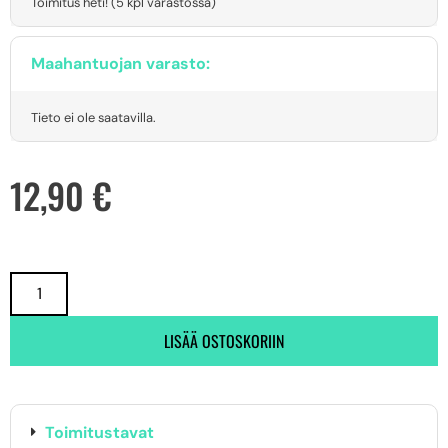
Toimitus heti! (5 kpl varastossa)
Maahantuojan varasto:
Tieto ei ole saatavilla.
12,90
€
LISÄÄ OSTOSKORIIN
Toimitustavat