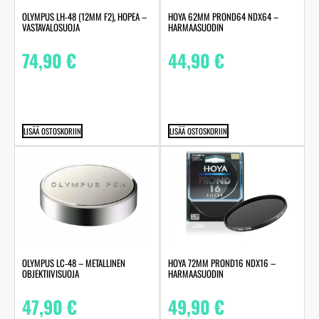
OLYMPUS LH-48 (12MM F2), HOPEA –
HOYA 62MM PROND64 NDX64 –
VASTAVALOSUOJA
HARMAASUODIN
74,90
€
44,90
€
LISÄÄ OSTOSKORIIN
LISÄÄ OSTOSKORIIN
OLYMPUS LC‑48 – METALLINEN
HOYA 72MM PROND16 NDX16 –
OBJEKTIIVISUOJA
HARMAASUODIN
47,90
€
49,90
€