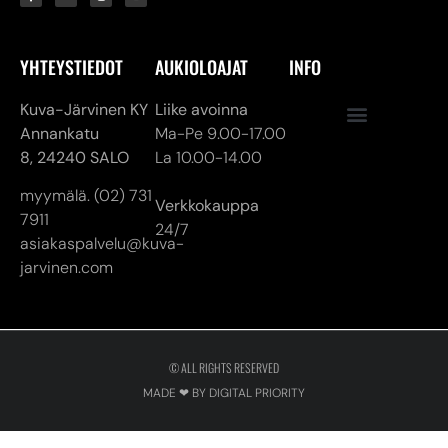
YHTEYSTIEDOT
AUKIOLOAJAT
INFO
Kuva-Järvinen KY
Liike avoinna
Annankatu
Ma-Pe 9.00-17.00
8,
24240 SALO
La 10.00-14.00
myymälä. (02) 731
Verkkokauppa
7911
24/7
asiakaspalvelu@kuva-
jarvinen.com
© ALL RIGHTS RESERVED
MADE ❤ BY DIGITAL PRIORITY