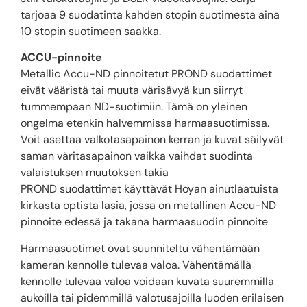
tarjoaa 9 suodatinta kahden stopin suotimesta aina
10 stopin suotimeen saakka.
ACCU-pinnoite
Metallic Accu-ND pinnoitetut PROND suodattimet
eivät vääristä tai muuta värisävyä kun siirryt
tummempaan ND-suotimiin. Tämä on yleinen
ongelma etenkin halvemmissa harmaasuotimissa.
Voit asettaa valkotasapainon kerran ja kuvat säilyvät
saman väritasapainon vaikka vaihdat suodinta
valaistuksen muutoksen takia
PROND suodattimet käyttävät Hoyan ainutlaatuista
kirkasta optista lasia, jossa on metallinen Accu-ND
pinnoite edessä ja takana harmaasuodin pinnoite
Harmaasuotimet ovat suunniteltu vähentämään
kameran kennolle tulevaa valoa. Vähentämällä
kennolle tulevaa valoa voidaan kuvata suuremmilla
aukoilla tai pidemmillä valotusajoilla luoden erilaisen