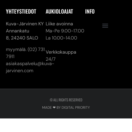
YHTEYSTIEDOT
AUKIOLOAJAT
INFO
Kuva-Järvinen KY
Liike avoinna
Annankatu
Ma-Pe 9.00-17.00
8,
24240 SALO
La 10.00-14.00
myymälä. (02) 731
Verkkokauppa
7911
24/7
asiakaspalvelu@kuva-
jarvinen.com
© ALL RIGHTS RESERVED
MADE ❤ BY DIGITAL PRIORITY