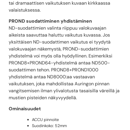
tai dramaattisen vaikutuksen kuvaan kirkkaassa
valaistuksessa.
PROND suodattiminen yhdistäminen
ND-suodattimien valinta riippuu valokuvaajan
aikeista saavuttaa haluttu vaikutus kuvassa. Jos
yksittäisen ND-suodattimen vaikutus ei tyydytä
valokuvaajan näkemystä, PROND-suodattimien
yhdistelmä voi myös olla hyödyllinen. Esimerkiksi
PROND8+PROND64-yhdistelmä antaa ND500-
suodattimen tehon. PROND8+PROND1000
yhdistelmä antaa ND8000:aa vastaavan
vaikutuksen, joka mahdollistaa Auringon pinnan
vangitsemisen ilman ylivalotusta tasaisilla väreillä ja
mustien pisteiden näkyvyydellä.
Ominaisuudet
ACCU pinnoite
Suodinkoko: 52mm