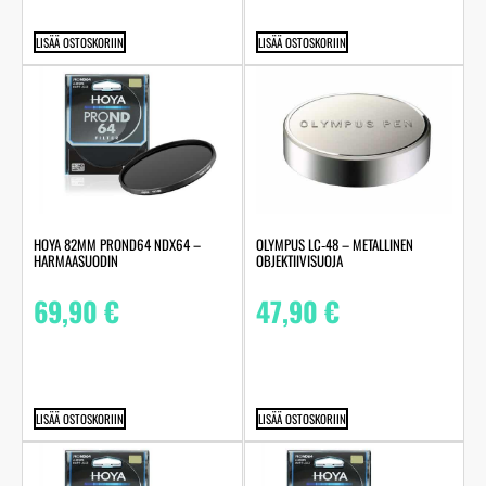
LISÄÄ OSTOSKORIIN
LISÄÄ OSTOSKORIIN
HOYA 82MM PROND64 NDX64 –
OLYMPUS LC‑48 – METALLINEN
HARMAASUODIN
OBJEKTIIVISUOJA
69,90
€
47,90
€
LISÄÄ OSTOSKORIIN
LISÄÄ OSTOSKORIIN