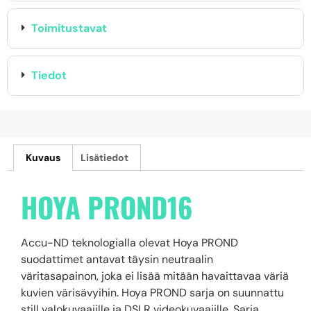
Toimitustavat
Tiedot
Kuvaus
Lisätiedot
HOYA PROND16
Accu-ND teknologialla olevat Hoya PROND
suodattimet antavat täysin neutraalin
väritasapainon, joka ei lisää mitään havaittavaa väriä
kuvien värisävyihin. Hoya PROND sarja on suunnattu
still valokuvaajille ja DSLR videokuvaajille. Sarja