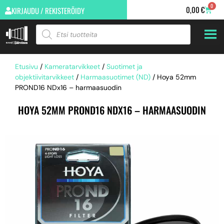
0
0,00
€
KIRJAUDU / REKISTERÖIDY
Etusivu
/
Kameratarvikkeet
/
Suotimet ja
objektiivitarvikkeet
/
Harmaasuotimet (ND)
/ Hoya 52mm
PROND16 NDx16 – harmaasuodin
HOYA 52MM PROND16 NDX16 – HARMAASUODIN