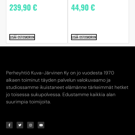
239,90
€
44,90
€
LISÄÄ OSTOSKORIIN
LISÄÄ OSTOSKORIIN
Perheyhtiö Kuva-Järvinen Ky on jo vuodesta 1970
alkaen toiminut täyden palvelun valokuvaamo ja
studiossamme ikuistaneet elämänne tärkeimmät hetket
jo toisessa sukupolvessa. Edustamme kaikkia alan
suurimpia toimijoita.