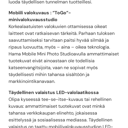
luoda täydellisen tunnelman tuotteillesi.
Mobiili valokuvaus : ”ToGo”-
minivalokuvausstudio
Korkealaatuisten valokuvien ottamisessa oikeat
laitteet ovat ratkaisevan tärkeitä. Parhaan tuloksen
saavuttamiseksi tarvitaan paitsi hyvää silmää ja
ripaus luovuutta, myös – aina – oikea teknologia.
Hama Mobile Mini Photo Studioavulla ammattimaiset
tuotekuvat eivät ainoastaan ole todellisia
katseenvangitsijoita, vaan ne sopivat myös
täydellisesti mihin tahansa sisältöön ja
markkinointikanavaan.
Täydellinen valaistus LED-valolaatikossa
Olipa kyseessä tee-se-itse-kuvaus tai rehellinen
kuvaus: ammattimaiset tuotekuvat ovat minkä
tahansa verkkokaupan elinehto, jokaisessa
esittelyssä ja sosiaalisessa mediassa. Täydellinen
valaistus on taattu mobiilivalokuvausstudion LED-