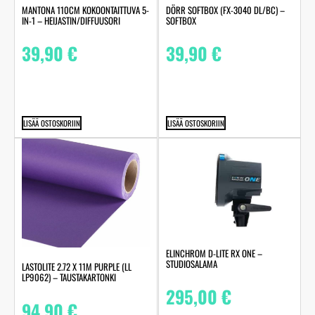
MANTONA 110CM KOKOONTAITTUVA 5-
DÖRR SOFTBOX (FX-3040 DL/BC) –
IN-1 – HEIJASTIN/DIFFUUSORI
SOFTBOX
39,90
€
39,90
€
LISÄÄ OSTOSKORIIN
LISÄÄ OSTOSKORIIN
ELINCHROM D-LITE RX ONE –
STUDIOSALAMA
LASTOLITE 2.72 X 11M PURPLE (LL
LP9062) – TAUSTAKARTONKI
295,00
€
94,90
€