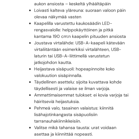
aukon ansiosta – keskeltä ylhäältäpäin
Loivasti kalteva yläreuna: suoraan valoon päin
olevaa näkymää vasten
Kaapelilla varustettu kaukosäädin LED-
rengasvalolle: helppokäyttöinen ja pitkä
kantama 190 cm:n kaapelin pituuden ansiosta
Joustava virtalähde: USB-A-kaapeli kätevään
virtaliitäntään esimerkiksi virtalähteen, USB-
laturin tai USB-A-liittimellä varustetun
jatkojohdon kautta.
Heijastava sisäpuoli: hopeapinnoite koko
valokuution sisäpinnalla.
Täydellinen asettelu: sijoita kuvattava kohde
täydellisesti ja valaise se ilman varjoja.
Ammattimaisemmat tulokset: ei kovia varjoja tai
häiritseviä heijastuksia.
Pehmeä valo, tasainen valaistus: kiinnitä
lisähajotinkangasta sisäpuolisiin
tarranauhakiinnikkeisiin.
Valitse mikä tahansa tausta: urat voidaan
asettaa ja kiinnittää nopeasti.