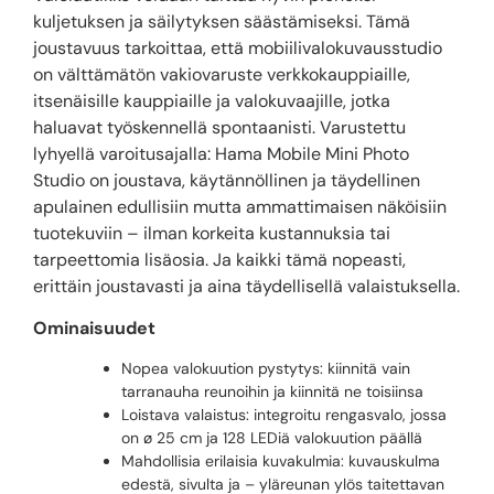
kuljetuksen ja säilytyksen säästämiseksi. Tämä
joustavuus tarkoittaa, että mobiilivalokuvausstudio
on välttämätön vakiovaruste verkkokauppiaille,
itsenäisille kauppiaille ja valokuvaajille, jotka
haluavat työskennellä spontaanisti. Varustettu
lyhyellä varoitusajalla: Hama Mobile Mini Photo
Studio on joustava, käytännöllinen ja täydellinen
apulainen edullisiin mutta ammattimaisen näköisiin
tuotekuviin – ilman korkeita kustannuksia tai
tarpeettomia lisäosia. Ja kaikki tämä nopeasti,
erittäin joustavasti ja aina täydellisellä valaistuksella.
Ominaisuudet
Nopea valokuution pystytys: kiinnitä vain
tarranauha reunoihin ja kiinnitä ne toisiinsa
Loistava valaistus: integroitu rengasvalo, jossa
on ø 25 cm ja 128 LEDiä valokuution päällä
Mahdollisia erilaisia kuvakulmia: kuvauskulma
edestä, sivulta ja – yläreunan ylös taitettavan