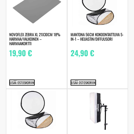
NOVOFLEX ZEBRA XL 21X30CM 18%
MANTONA 56CM KOKOONTAITTUVA 5-
HARMAA/VALKOINEN –
IN-1 – HEIJASTIN/DIFFUUSORI
HARMAAKORTTI
19,90
€
24,90
€
LISÄÄ OSTOSKORIIN
LISÄÄ OSTOSKORIIN