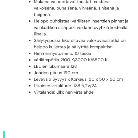
Mukana vaihdettavat taustat mustana,
valkoisena, punaisena, vihreänä, sinisenä ja
beigenä.
Helppo puhdistaa: värillisten inserttien pinnat ja
valolaatikon sisäpuoli voidaan pyyhkiä kostealla
liinalla.
Säilytyspussi: liikuteltavaa valokuvaussettiä on
helppo kuljettaa ja säilyttää kompaktisti.
Himmennystoiminto 10 tasoa
värilämpötila 2100 K/3000 K/5500 K
LEDien lukumäärä 128
Johdon pituus 190 cm
Leveys x Syvyys x Korkeus: 50 x 50 x 50 cm
Ulkoinen virtalähde USB 5,2V/2A
Virtalähde: Ulkoinen virtalähde