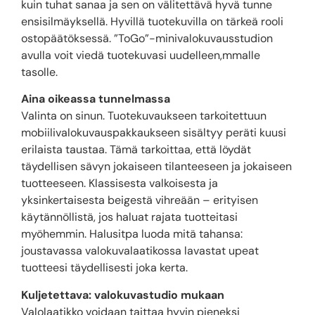
kuin tuhat sanaa ja sen on välitettävä hyvä tunne
ensisilmäyksellä. Hyvillä tuotekuvilla on tärkeä rooli
ostopäätöksessä. ”ToGo”-minivalokuvausstudion
avulla voit viedä tuotekuvasi uudelleen,mmalle
tasolle.
Aina oikeassa tunnelmassa
Valinta on sinun. Tuotekuvaukseen tarkoitettuun
mobiilivalokuvauspakkaukseen sisältyy peräti kuusi
erilaista taustaa. Tämä tarkoittaa, että löydät
täydellisen sävyn jokaiseen tilanteeseen ja jokaiseen
tuotteeseen. Klassisesta valkoisesta ja
yksinkertaisesta beigestä vihreään – erityisen
käytännöllistä, jos haluat rajata tuotteitasi
myöhemmin. Halusitpa luoda mitä tahansa:
joustavassa valokuvalaatikossa lavastat upeat
tuotteesi täydellisesti joka kerta.
Kuljetettava: valokuvastudio mukaan
Valolaatikko voidaan taittaa hyvin pieneksi