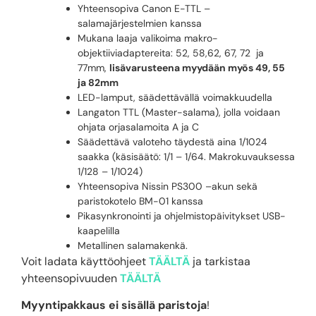
Yhteensopiva Canon E-TTL –
salamajärjestelmien kanssa
Mukana laaja valikoima makro-
objektiiviadaptereita: 52, 58,62, 67, 72 ja
77mm,
lisävarusteena myydään myös 49, 55
ja 82mm
LED-lamput, säädettävällä voimakkuudella
Langaton TTL (Master-salama), jolla voidaan
ohjata orjasalamoita A ja C
Säädettävä valoteho täydestä aina 1/1024
saakka (käsisäätö: 1/1 – 1/64. Makrokuvauksessa
1/128 – 1/1024)
Yhteensopiva Nissin PS300 –akun sekä
paristokotelo BM-01 kanssa
Pikasynkronointi ja ohjelmistopäivitykset USB-
kaapelilla
Metallinen salamakenkä.
Voit ladata käyttöohjeet
TÄÄLTÄ
ja tarkistaa
yhteensopivuuden
TÄÄLTÄ
Myyntipakkaus ei sisällä paristoja
!