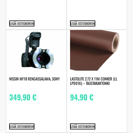
LISÄÄ OSTOSKORIIN
LISÄÄ OSTOSKORIIN
LASTOLITE 2.72 X 11M CONKER (LL
NISSIN MF18 RENGASSALAMA, SONY
LP9016) – TAUSTAKARTONKI
94,90
€
349,90
€
LISÄÄ OSTOSKORIIN
LISÄÄ OSTOSKORIIN