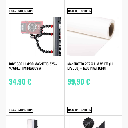
LISÄÄ OSTOSKORIIN
LISÄÄ OSTOSKORIIN
MANFROTTO 2.72 X 11M WHITE (LL
JOBY GORILLAPOD MAGNETIC 325 –
LP9050) – TAUSTAKARTONKI
MAGNEETTIMINIJALUSTA
99,90
€
34,90
€
LISÄÄ OSTOSKORIIN
LISÄÄ OSTOSKORIIN