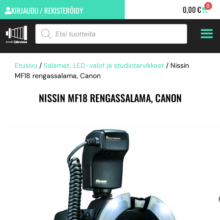
0
0,00
€
KIRJAUDU / REKISTERÖIDY
Etusivu
/
Salamat, LED-valot ja studiotarvikkeet
/ Nissin
MF18 rengassalama, Canon
NISSIN MF18 RENGASSALAMA, CANON