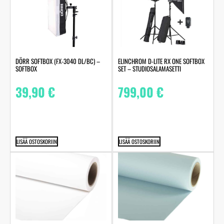
DÖRR SOFTBOX (FX-3040 DL/BC) –
ELINCHROM D-LITE RX ONE SOFTBOX
SOFTBOX
SET – STUDIOSALAMASETTI
39,90
€
799,00
€
LISÄÄ OSTOSKORIIN
LISÄÄ OSTOSKORIIN