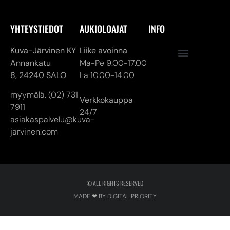
YHTEYSTIEDOT
AUKIOLOAJAT
INFO
Kuva-Järvinen KY
Liike avoinna
Annankatu
Ma-Pe 9.00-17.00
8,
24240 SALO
La 10.00-14.00
myymälä. (02) 731
Verkkokauppa
7911
24/7
asiakaspalvelu@kuva-
jarvinen.com
© ALL RIGHTS RESERVED
MADE ❤ BY DIGITAL PRIORITY