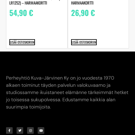
LR1252) – HARMAAKORTTI
HARMAAKORTTI
54,90
€
26,90
€
LISÄÄ OSTOSKORIIN
LISÄÄ OSTOSKORIIN
Perheyhtiö Kuva-Järvinen Ky on jo vuodesta 1970
alkaen toiminut täyden palvelun valokuvaamo ja
studiossamme ikuistaneet elämänne tärkeimmät hetket
jo toisessa sukupolvessa. Edustamme kaikkia alan
suurimpia toimijoita.