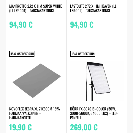
MANFROTTO 2.72 X 11M SUPER WHITE
LASTOLITE 2.72 X 11M HEAVEN (LL
(LL LP9001) – TAUSTAKARTONKI
LP9002) – TAUSTAKARTONKI
94,90
€
94,90
€
LISÄÄ OSTOSKORIIN
LISÄÄ OSTOSKORIIN
NOVOFLEX ZEBRA XL 21X30CM 18%
DÖRR FX-3040 BI-COLOR (50W,
HARMAA/VALKOINEN –
3000-5600K, 64000 LUX) – LED-
HARMAAKORTTI
PANEELI
19,90
€
269,00
€