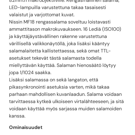
82mm:n makrobjektiiville. Rengasmallinen salama,
LED-lampuilla varustettuna takaa tasaisesti
valaistut ja varjottomat kuvat.
Nissin MF18 rengassalama soveltuu loistavasti
ammattitason makrokuvaukseen. 16 Lediä (ISO100)
ja käyttäjäystävällinen rakenne varustettuna
värillisellä valikkonäytöllä, joka lisäksi kääntyy
salamalaitetta kallistettaessa, sekä omat TTL-
asetukset tekevät tästä salamasta todella
miellyttävän käyttää. Salaman hienosäätö löytyy
jopa 1/1024 saakka.
Lisäksi salamassa on sekä langaton, että
pikasynkronointi asetuksia varten, mikä takaa
parhaan mahdollisen kuvanlaadun. Salama voidaan
tarvittaessa kytkeä ulkoiseen virtalähteeseen, ja sitä
voidaan käyttää myös sarjassa muiden salamoiden
kanssa.
Ominaisuudet