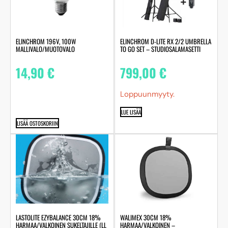
ELINCHROM 196V, 100W
ELINCHROM D-LITE RX 2/2 UMBRELLA
MALLIVALO/MUOTOVALO
TO GO SET – STUDIOSALAMASETTI
14,90
€
799,00
€
Loppuunmyyty.
LUE LISÄÄ
LISÄÄ OSTOSKORIIN
LASTOLITE EZYBALANCE 30CM 18%
WALIMEX 30CM 18%
HARMAA/VALKOINEN SUKELTAJILLE (LL
HARMAA/VALKOINEN –