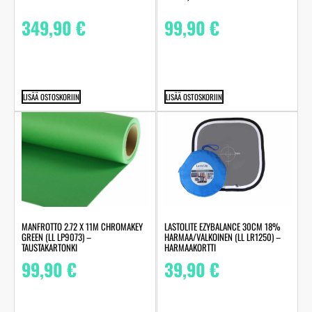
349,90
€
99,90
€
LISÄÄ OSTOSKORIIN
LISÄÄ OSTOSKORIIN
MANFROTTO 2.72 X 11M CHROMAKEY
LASTOLITE EZYBALANCE 30CM 18%
GREEN (LL LP9073) –
HARMAA/VALKOINEN (LL LR1250) –
TAUSTAKARTONKI
HARMAAKORTTI
99,90
€
39,90
€