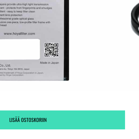
Toimitus heti! (4 kpl varastossa)
119 kpl varastossa.
LISÄÄ OSTOSKORIIN