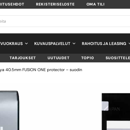
MITUSEHDOT
REKISTERISELOSTE
OMA TILI
EVUOKRAUS
KUVAUSPALVELUT
RAHOITUS JA LEASING
TARJOUKSET
UUTUUDET
TOP10
SUOSITTEL
ya 40.5mm FUSION ONE protector – suodin
HOYA 40.5MM FU
ONE PROTECTOR 
SUODIN
SKU
701901405