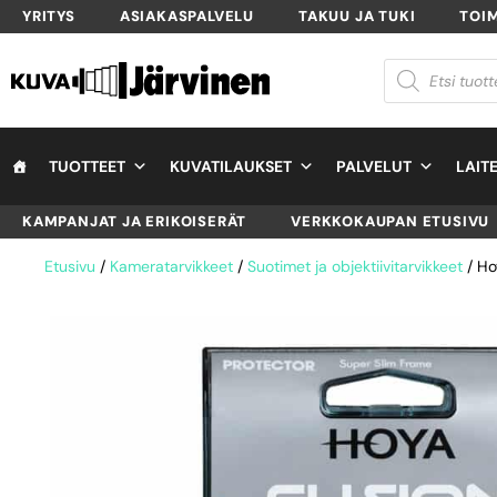
YRITYS
ASIAKASPALVELU
TAKUU JA TUKI
TOI
TUOTTEET
KUVATILAUKSET
PALVELUT
LAIT
KAMPANJAT JA ERIKOISERÄT
VERKKOKAUPAN ETUSIVU
Etusivu
/
Kameratarvikkeet
/
Suotimet ja objektiivitarvikkeet
/ Ho