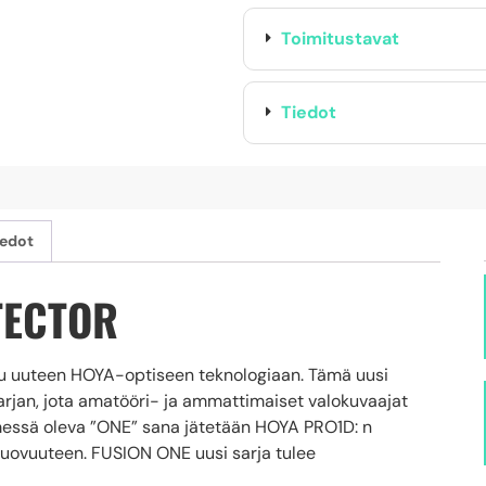
Toimitustavat
Tiedot
iedot
TECTOR
u uuteen HOYA-optiseen teknologiaan. Tämä uusi
an, jota amatööri- ja ammattimaiset valokuvaajat
imessä oleva ”ONE” sana jätetään HOYA PRO1D: n
luovuuteen. FUSION ONE uusi sarja tulee