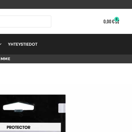
0
0,00
€
YHTEYSTIEDOT
EMME
SION
–