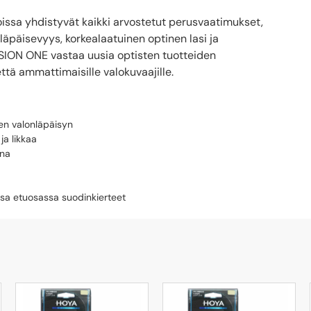
issa yhdistyvät kaikki arvostetut perusvaatimukset,
läpäisevyys, korkealaatuinen optinen lasi ja
FUSION ONE vastaa uusia optisten tuotteiden
ä ammattimaisille valokuvaajille.
ren valonläpäisyn
ja likkaa
ana
ssa etuosassa suodinkierteet