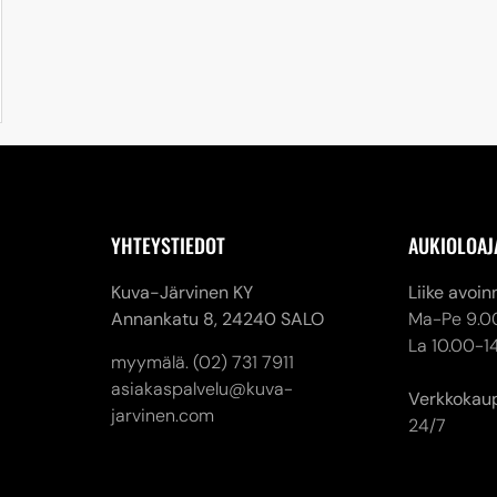
YHTEYSTIEDOT
AUKIOLOAJ
Kuva-Järvinen KY
Liike avoin
Annankatu 8,
24240 SALO
Ma-Pe 9.0
La 10.00-1
myymälä. (02) 731 7911
asiakaspalvelu@kuva-
Verkkokau
jarvinen.com
24/7