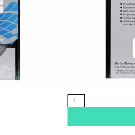
TUOTTEEN SAATAVUUS
Oma varasto:
Maahantuojan varasto:
17,90
€