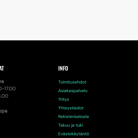
AT
INFO
na
Toimitusehdot
0-17.00
Asiakaspalvelu
4.00
Yritys
Yhteystiedot
ppa
Rekisteriseloste
Takuu ja tuki
Evästekäytäntö