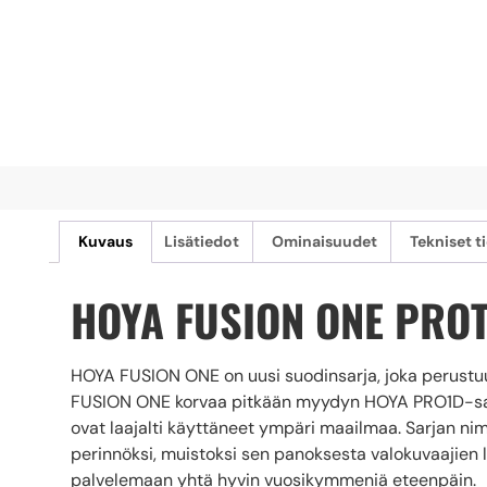
Kuvaus
Lisätiedot
Ominaisuudet
Tekniset t
HOYA FUSION ONE PRO
HOYA FUSION ONE on uusi suodinsarja, joka perustu
FUSION ONE korvaa pitkään myydyn HOYA PRO1D-sarj
ovat laajalti käyttäneet ympäri maailmaa. Sarjan n
perinnöksi, muistoksi sen panoksesta valokuvaajien 
palvelemaan yhtä hyvin vuosikymmeniä eteenpäin.