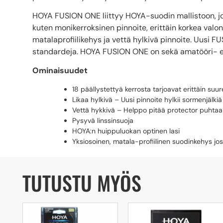
HOYA FUSION ONE liittyy HOYA-suodin mallistoon, jo
kuten monikerroksinen pinnoite, erittäin korkea valon
matalaprofiilikehys ja vettä hylkivä pinnoite. Uusi 
standardeja. HOYA FUSION ONE on sekä amatööri- ett
Ominaisuudet
18 päällystettyä kerrosta tarjoavat erittäin suu
Likaa hylkivä – Uusi pinnoite hylkii sormenjälkiä 
Vettä hykkivä – Helppo pitää protector puhta
Pysyvä linssinsuoja
HOYA:n huippuluokan optinen lasi
Yksiosoinen, matala-profiilinen suodinkehys jo
TUTUSTU MYÖS