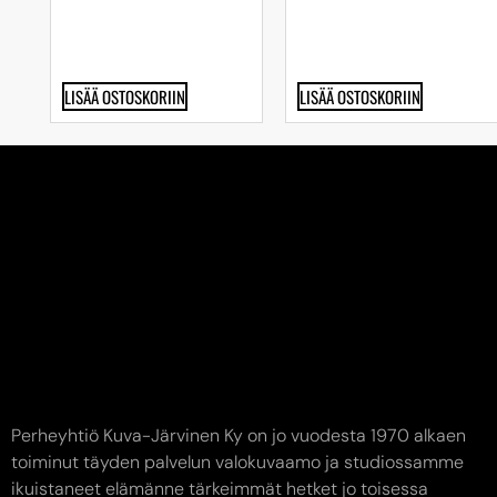
LISÄÄ OSTOSKORIIN
LISÄÄ OSTOSKORIIN
Perheyhtiö Kuva-Järvinen Ky on jo vuodesta 1970 alkaen
toiminut täyden palvelun valokuvaamo ja studiossamme
ikuistaneet elämänne tärkeimmät hetket jo toisessa