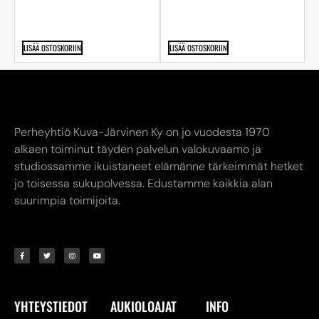
LISÄÄ OSTOSKORIIN
LISÄÄ OSTOSKORIIN
Perheyhtiö Kuva-Järvinen Ky on jo vuodesta 1970
alkaen toiminut täyden palvelun valokuvaamo ja
studiossamme ikuistaneet elämänne tärkeimmät hetket
jo toisessa sukupolvessa. Edustamme kaikkia alan
suurimpia toimijoita.
YHTEYSTIEDOT
AUKIOLOAJAT
INFO