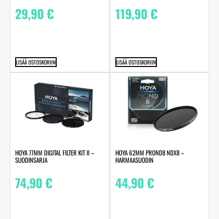
29,90
€
119,90
€
LISÄÄ OSTOSKORIIN
LISÄÄ OSTOSKORIIN
HOYA 77MM DIGITAL FILTER KIT II –
HOYA 62MM PROND8 NDX8 –
SUODINSARJA
HARMAASUODIN
74,90
€
44,90
€