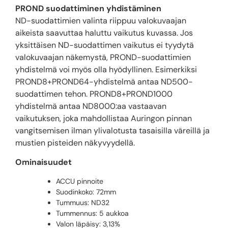
PROND suodattiminen yhdistäminen
ND-suodattimien valinta riippuu valokuvaajan
aikeista saavuttaa haluttu vaikutus kuvassa. Jos
yksittäisen ND-suodattimen vaikutus ei tyydytä
valokuvaajan näkemystä, PROND-suodattimien
yhdistelmä voi myös olla hyödyllinen. Esimerkiksi
PROND8+PROND64-yhdistelmä antaa ND500-
suodattimen tehon. PROND8+PROND1000
yhdistelmä antaa ND8000:aa vastaavan
vaikutuksen, joka mahdollistaa Auringon pinnan
vangitsemisen ilman ylivalotusta tasaisilla väreillä ja
mustien pisteiden näkyvyydellä.
Ominaisuudet
ACCU pinnoite
Suodinkoko: 72mm
Tummuus: ND32
Tummennus: 5 aukkoa
Valon läpäisy: 3,13%