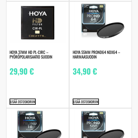
HOYA 37MM HD PL-CIRC –
HOYA 55MM PROND64 NDX64 –
PYÖRÖPOLARISAATIO SUODIN
HARMAASUODIN
29,90
€
34,90
€
LISÄÄ OSTOSKORIIN
LISÄÄ OSTOSKORIIN