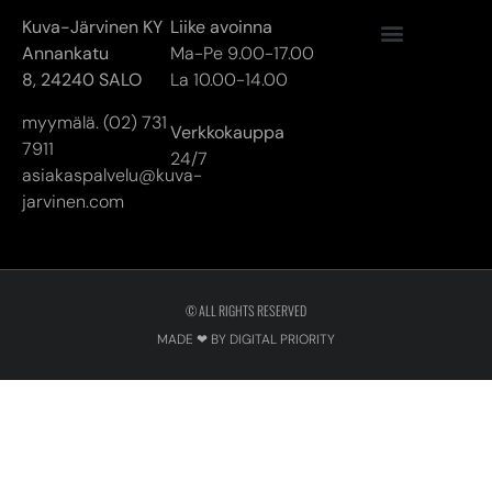
Kuva-Järvinen KY
Liike avoinna
Annankatu
Ma-Pe 9.00-17.00
8,
24240 SALO
La 10.00-14.00
myymälä. (02) 731
Verkkokauppa
7911
24/7
asiakaspalvelu@kuva-
jarvinen.com
© ALL RIGHTS RESERVED
MADE ❤ BY DIGITAL PRIORITY