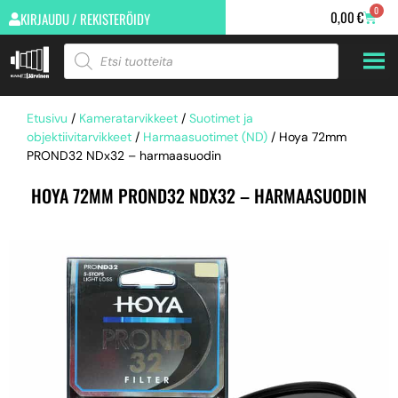
0
0,00
€
KIRJAUDU / REKISTERÖIDY
Etusivu
/
Kameratarvikkeet
/
Suotimet ja
objektiivitarvikkeet
/
Harmaasuotimet (ND)
/ Hoya 72mm
PROND32 NDx32 – harmaasuodin
HOYA 72MM PROND32 NDX32 – HARMAASUODIN