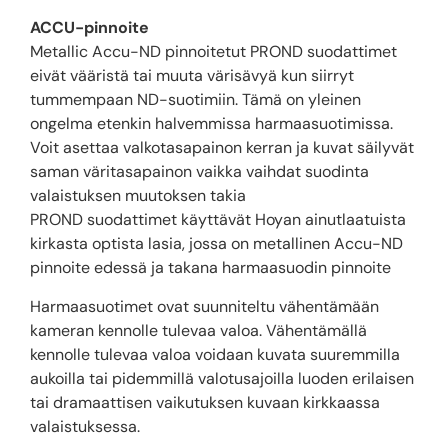
ACCU-pinnoite
Metallic Accu-ND pinnoitetut PROND suodattimet
eivät vääristä tai muuta värisävyä kun siirryt
tummempaan ND-suotimiin. Tämä on yleinen
ongelma etenkin halvemmissa harmaasuotimissa.
Voit asettaa valkotasapainon kerran ja kuvat säilyvät
saman väritasapainon vaikka vaihdat suodinta
valaistuksen muutoksen takia
PROND suodattimet käyttävät Hoyan ainutlaatuista
kirkasta optista lasia, jossa on metallinen Accu-ND
pinnoite edessä ja takana harmaasuodin pinnoite
Harmaasuotimet ovat suunniteltu vähentämään
kameran kennolle tulevaa valoa. Vähentämällä
kennolle tulevaa valoa voidaan kuvata suuremmilla
aukoilla tai pidemmillä valotusajoilla luoden erilaisen
tai dramaattisen vaikutuksen kuvaan kirkkaassa
valaistuksessa.