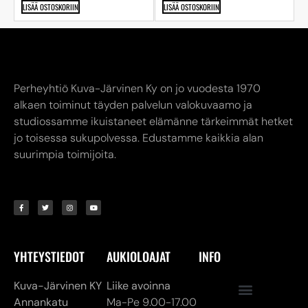
LISÄÄ OSTOSKORIIN
LISÄÄ OSTOSKORIIN
Perheyhtiö Kuva-Järvinen Ky on jo vuodesta 1970
alkaen toiminut täyden palvelun valokuvaamo ja
studiossamme ikuistaneet elämänne tärkeimmät hetket
jo toisessa sukupolvessa. Edustamme kaikkia alan
suurimpia toimijoita.
YHTEYSTIEDOT
AUKIOLOAJAT
INFO
Kuva-Järvinen KY
Liike avoinna
Annankatu
Ma-Pe 9.00-17.00