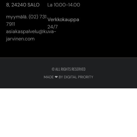
8,
24240 SALO
La 10.00-14.00
myymälä. (02) 731
Verkkokauppa
7911
24/7
asiakaspalvelu@kuva-
jarvinen.com
© ALL RIGHTS RESERVED
MADE ❤ BY DIGITAL PRIORITY