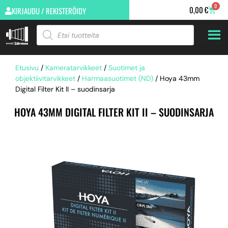
0
0,00
€
KIRJAUDU / REKISTERÖIDY
Etusivu
/
Kameratarvikkeet
/
Suotimet ja
objektiivitarvikkeet
/
Harmaasuotimet (ND)
/ Hoya 43mm
Digital Filter Kit II – suodinsarja
HOYA 43MM DIGITAL FILTER KIT II – SUODINSARJA