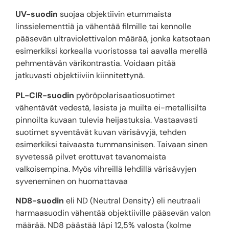
UV-suodin
suojaa objektiivin etummaista
linssielementtiä ja vähentää filmille tai kennolle
pääsevän ultraviolettivalon määrää, jonka katsotaan
esimerkiksi korkealla vuoristossa tai aavalla merellä
pehmentävän värikontrastia. Voidaan pitää
jatkuvasti objektiiviin kiinnitettynä.
PL-CIR-suodin
pyöröpolarisaatiosuotimet
vähentävät vedestä, lasista ja muilta ei-metallisilta
pinnoilta kuvaan tulevia heijastuksia. Vastaavasti
suotimet syventävät kuvan värisävyjä, tehden
esimerkiksi taivaasta tummansinisen. Taivaan sinen
syvetessä pilvet erottuvat tavanomaista
valkoisempina. Myös vihreillä lehdillä värisävyjen
syveneminen on huomattavaa
ND8-suodin
eli ND (Neutral Density) eli neutraali
harmaasuodin vähentää objektiiville pääsevän valon
määrää. ND8 päästää läpi 12,5% valosta (kolme