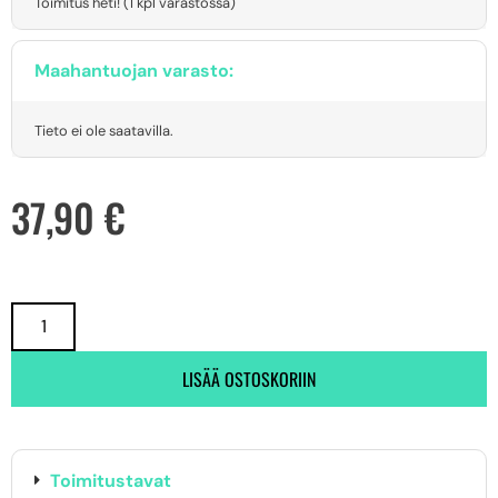
Toimitus heti! (1 kpl varastossa)
Maahantuojan varasto:
Tieto ei ole saatavilla.
37,90
€
LISÄÄ OSTOSKORIIN
Toimitustavat