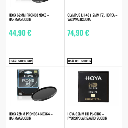
HOYA 62MM PROND8 NDX8 –
OLYMPUS LH-48 (12MM F2), HOPEA –
HARMAASUODIN
VASTAVALOSUOJA
44,90
€
74,90
€
LISÄÄ OSTOSKORIIN
LISÄÄ OSTOSKORIIN
HOYA 72MM PROND64 NDX64 –
HOYA 62MM HD PL-CIRC –
HARMAASUODIN
PYÖRÖPOLARISAATIO SUODIN