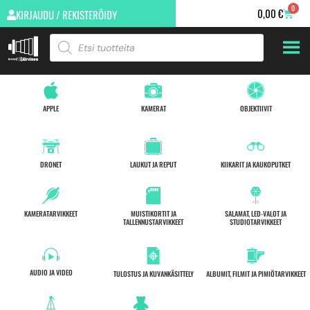
0
0,00
€
KIRJAUDU / REKISTERÖIDY
APPLE
KAMERAT
OBJEKTIIVIT
DRONET
LAUKUT JA REPUT
KIIKARIT JA KAUKOPUTKET
KAMERATARVIKKEET
MUISTIKORTIT JA
SALAMAT, LED-VALOT JA
TALLENNUSTARVIKKEET
STUDIOTARVIKKEET
AUDIO JA VIDEO
TULOSTUS JA KUVANKÄSITTELY
ALBUMIT, FILMIT JA PIMIÖTARVIKKEET