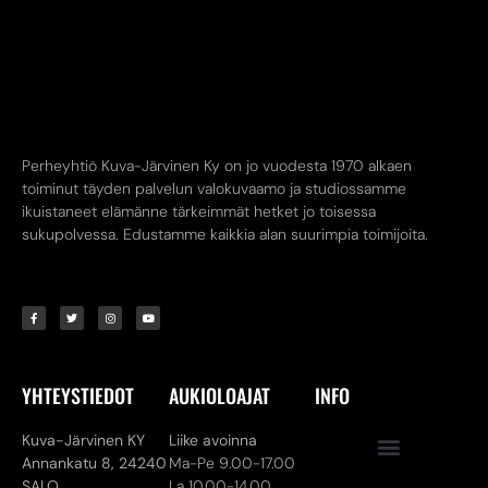
Perheyhtiö Kuva-Järvinen Ky on jo vuodesta 1970 alkaen
toiminut täyden palvelun valokuvaamo ja studiossamme
ikuistaneet elämänne tärkeimmät hetket jo toisessa
sukupolvessa. Edustamme kaikkia alan suurimpia toimijoita.
YHTEYSTIEDOT
AUKIOLOAJAT
INFO
Kuva-Järvinen KY
Liike avoinna
Annankatu 8,
24240
Ma-Pe 9.00-17.00
SALO
La 10.00-14.00