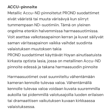
ACCU-pinnoite
Metallic Accu-ND pinnoitetut PROND suodattimet
eivät vääristä tai muuta värisävyä kun siirryt
tummempaan ND-suotimiin. Tämä on yleinen
ongelma etenkin halvemmissa harmaasuotimissa.
Voit asettaa valkotasapainon kerran ja kuvat säilyvät
saman väritasapainon vaikka vaihdat suodinta
valaistuksen muutoksen takia
PROND suodattimet käyttävät Hoyan ainutlaatuista
kirkasta optista lasia, jossa on metallinen Accu-ND
pinnoite edessä ja takana harmaasuodin pinnoite
Harmaasuotimet ovat suunniteltu vähentämään
kameran kennolle tulevaa valoa. Vähentämällä
kennolle tulevaa valoa voidaan kuvata suuremmilla
aukoilla tai pidemmillä valotusajoilla luoden erilaisen
tai dramaattisen vaikutuksen kuvaan kirkkaassa
valaistuksessa.