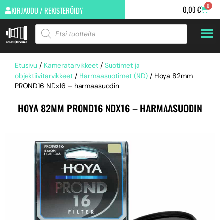
0
0,00
€
KIRJAUDU / REKISTERÖIDY
Etusivu
/
Kameratarvikkeet
/
Suotimet ja
objektiivitarvikkeet
/
Harmaasuotimet (ND)
/ Hoya 82mm
PROND16 NDx16 – harmaasuodin
HOYA 82MM PROND16 NDX16 – HARMAASUODIN