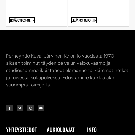
LISÄÄ OSTOSKORIIN
LISÄÄ OSTOSKORIIN
Perheyhtiö Kuva-Järvinen Ky on jo vuodesta 1970
alkaen toiminut täyden palvelun valokuvaamo ja
studiossamme ikuistaneet elämänne tärkeimmät hetket
jo toisessa sukupolvessa. Edustamme kaikkia alan
suurimpia toimijoita.
YHTEYSTIEDOT
AUKIOLOAJAT
INFO