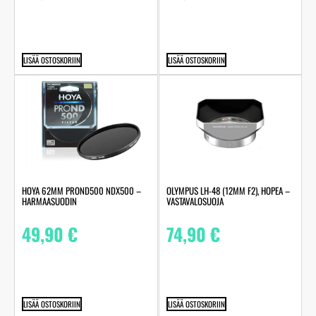
LISÄÄ OSTOSKORIIN
LISÄÄ OSTOSKORIIN
HOYA 62MM PROND500 NDX500 –
OLYMPUS LH-48 (12MM F2), HOPEA –
HARMAASUODIN
VASTAVALOSUOJA
49,90
€
74,90
€
LISÄÄ OSTOSKORIIN
LISÄÄ OSTOSKORIIN