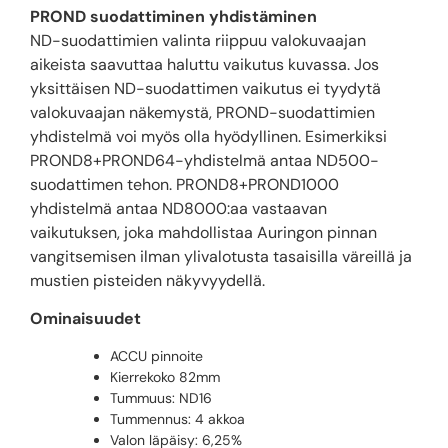
PROND suodattiminen yhdistäminen
ND-suodattimien valinta riippuu valokuvaajan
aikeista saavuttaa haluttu vaikutus kuvassa. Jos
yksittäisen ND-suodattimen vaikutus ei tyydytä
valokuvaajan näkemystä, PROND-suodattimien
yhdistelmä voi myös olla hyödyllinen. Esimerkiksi
PROND8+PROND64-yhdistelmä antaa ND500-
suodattimen tehon. PROND8+PROND1000
yhdistelmä antaa ND8000:aa vastaavan
vaikutuksen, joka mahdollistaa Auringon pinnan
vangitsemisen ilman ylivalotusta tasaisilla väreillä ja
mustien pisteiden näkyvyydellä.
Ominaisuudet
ACCU pinnoite
Kierrekoko 82mm
Tummuus: ND16
Tummennus: 4 akkoa
Valon läpäisy: 6,25%