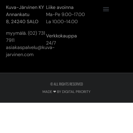
Kuva-Järvinen KY
Liike avoinna
Annankatu
Ma-Pe 9.00-17.00
8,
24240 SALO
La 10.00-14.00
myymälä. (02) 731
Verkkokauppa
7911
24/7
asiakaspalvelu@kuva-
jarvinen.com
© ALL RIGHTS RESERVED
MADE ❤ BY DIGITAL PRIORITY