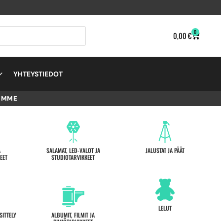
0
0,00
€
YHTEYSTIEDOT
EMME
A
SALAMAT, LED-VALOT JA
JALUSTAT JA PÄÄT
EET
STUDIOTARVIKKEET
LELUT
SITTELY
ALBUMIT, FILMIT JA