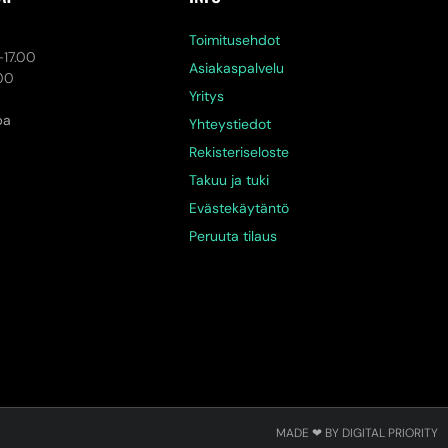
a
Toimitusehdot
-17.00
Asiakaspalvelu
.00
Yritys
pa
Yhteystiedot
Rekisteriseloste
Takuu ja tuki
Evästekäytäntö
Peruuta tilaus
MADE ❤ BY DIGITAL PRIORITY