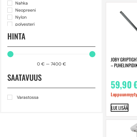
Nahka
Neopreeni
Nylon
polyesteri
Polykarbonaatti
HINTA
polyuretaani
PU-vaahto
Silikoni
JOBY GRIPTIGH
Sinkitty teräs
0
€
—
7400
€
– PUHELINPIDI
Synteettinen kangas
Teknopolymeeri
SAATAVUUS
Teräs
59,90
TPE-vaahto
Loppuunmyyty
Varastossa
LUE LISÄÄ