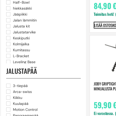
84,90
Half-Bowl
hiekkasäkki
Toimitus heti!
Jääpiikki
Jalan lämmitin
LISÄÄ OSTOSKO
Jalusta kit
Jalustatarvike
Keskiputki
Kolmijalka
Kumitassu
L-Bracket
Leveling Base
Lumikenkä
JALUSTAPÄÄ
Mobiilikuvaus tarvike
Monopod
JOBY GRIPTIGH
Pidike
3-tiepää
MINIJALUSTA P
Pikalevy
Arca-swiss
Pöytäjalka
Kiikku
59,90
puomijalusta
Kuulapää
Rasva
Motion Control
Ei varastossa. 
Ruuvi
Panoraamapää