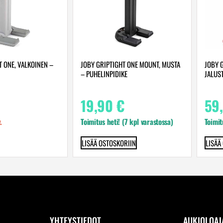
T ONE, VALKOINEN –
JOBY GRIPTIGHT ONE MOUNT, MUSTA
JOBY 
– PUHELINPIDIKE
JALUS
19,90
€
59
.
Toimitus heti! (7 kpl varastossa)
Toimit
LISÄÄ OSTOSKORIIN
LISÄÄ
YHTEYSTIEDOT
AUKIOLOAJ