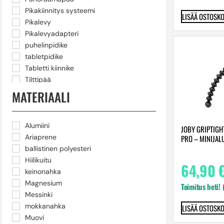
spigot
Pikakiinnitys systeemi
LISÄÄ OSTOSKO
stud
Pikalevy
Studiojalusta
Pikalevyadapteri
taustateline
puhelinpidike
Tilttipää
tabletpidike
Valaisinjalusta
Tabletti kiinnike
Vesivaaka
Tilttipää
videojalusta
Videopää
MATERIAALI
Alumiini
JOBY GRIPTIGH
Ariaprene
PRO – MINIJAL
ballistinen polyesteri
Hiilikuitu
64,90
keinonahka
Magnesium
Toimitus heti!
Messinki
mokkanahka
LISÄÄ OSTOSKO
Muovi