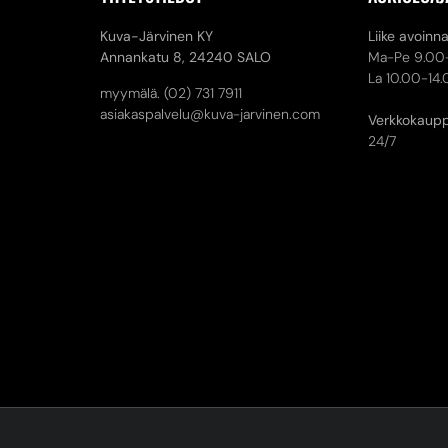
Kuva-Järvinen KY
Liike avoinn
Annankatu 8,
24240 SALO
Ma-Pe 9.00
La 10.00-14
myymälä. (02) 731 7911
asiakaspalvelu@kuva-jarvinen.com
Verkkokaup
24/7