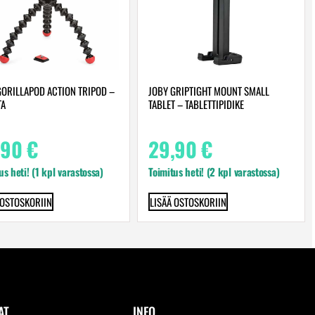
GORILLAPOD ACTION TRIPOD –
JOBY GRIPTIGHT MOUNT SMALL
TA
TABLET – TABLETTIPIDIKE
,90
€
29,90
€
us heti! (1 kpl varastossa)
Toimitus heti! (2 kpl varastossa)
 OSTOSKORIIN
LISÄÄ OSTOSKORIIN
AT
INFO