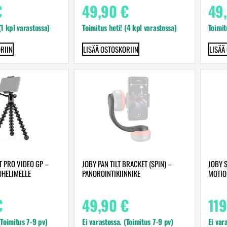
€
49,90
€
49
 (1 kpl varastossa)
Toimitus heti! (4 kpl varastossa)
Toimit
RIIN
LISÄÄ OSTOSKORIIN
LISÄÄ
T PRO VIDEO GP –
JOBY PAN TILT BRACKET (SPIN) –
JOBY 
UHELIMELLE
PANOROINTIKIINNIKE
MOTIO
€
49,90
€
11
(Toimitus 7-9 pv)
Ei varastossa. (Toimitus 7-9 pv)
Ei var