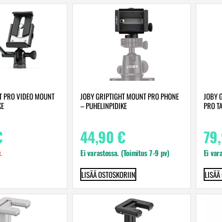
T PRO VIDEO MOUNT
JOBY GRIPTIGHT MOUNT PRO PHONE
JOBY 
KE
– PUHELINPIDIKE
PRO TA
€
44,90
€
79
.
Ei varastossa. (Toimitus 7-9 pv)
Ei var
LISÄÄ OSTOSKORIIN
LISÄÄ