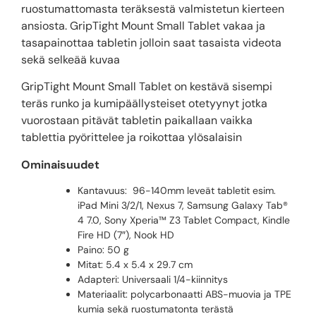
ruostumattomasta teräksestä valmistetun kierteen
ansiosta. GripTight Mount Small Tablet vakaa ja
tasapainottaa tabletin jolloin saat tasaista videota
sekä selkeää kuvaa
GripTight Mount Small Tablet on kestävä sisempi
teräs runko ja kumipäällysteiset otetyynyt jotka
vuorostaan pitävät tabletin paikallaan vaikka
tablettia pyörittelee ja roikottaa ylösalaisin
Ominaisuudet
Kantavuus: 96-140mm leveät tabletit esim.
iPad Mini 3/2/1, Nexus 7, Samsung Galaxy Tab®
4 7.0, Sony Xperia™ Z3 Tablet Compact, Kindle
Fire HD (7″), Nook HD
Paino: 50 g
Mitat: 5.4 x 5.4 x 29.7 cm
Adapteri: Universaali 1/4-kiinnitys
Materiaalit: polycarbonaatti ABS-muovia ja TPE
kumia sekä ruostumatonta terästä