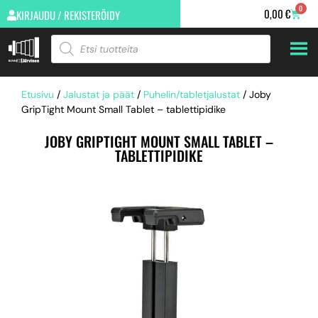
0
0,00
€
KIRJAUDU / REKISTERÖIDY
Etusivu
/
Jalustat ja päät
/
Puhelin/tabletjalustat
/ Joby
GripTight Mount Small Tablet – tablettipidike
JOBY GRIPTIGHT MOUNT SMALL TABLET –
TABLETTIPIDIKE