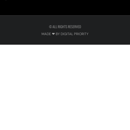
© ALL RIGHTS RESERVED
MADE ❤ BY DIGITAL PRIORITY