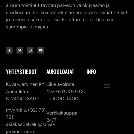
alkaen toiminut täyden palvelun valokuvaamo ja
studiossamme ikuistaneet elämänne tärkeimmät hetket
jo toisessa sukupolvessa. Edustamme kaikkia alan
suurimpia toimijoita.
YHTEYSTIEDOT
AUKIOLOAJAT
INFO
Kuva-Järvinen KY
Liike avoinna
Annankatu
Ma-Pe 9.00-17.00
8,
24240 SALO
La 10.00-14.00
myymälä. (02) 731
Verkkokauppa
7911
24/7
asiakaspalvelu@kuva-
jarvinen.com