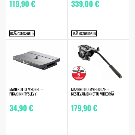
119,90
€
339,00
€
LISÄÄ OSTOSKORIIN
LISÄÄ OSTOSKORIIN
MANFROTTO MSQ6PL –
MANFROTTO MVH500AH –
PIKAKIINNITYSLEVY
NESTEVAIMENNETTU VIDEOPÄÄ
34,90
€
179,90
€