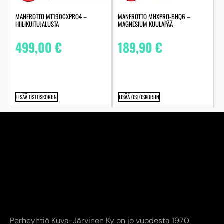
MANFROTTO MT190CXPRO4 –
MANFROTTO MHXPRO-BHQ6 –
HIILIKUITUJALUSTA
MAGNESIUM KUULAPÄÄ
499,00
€
189,90
€
LISÄÄ OSTOSKORIIN
LISÄÄ OSTOSKORIIN
Perheyhtiö Kuva-Järvinen Ky on jo vuodesta 1970