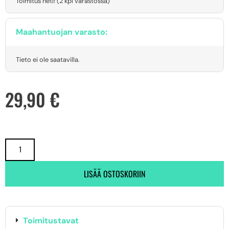
Toimitus heti! (2 kpl varastossa)
Maahantuojan varasto:
Tieto ei ole saatavilla.
29,90
€
LISÄÄ OSTOSKORIIN
Toimitustavat