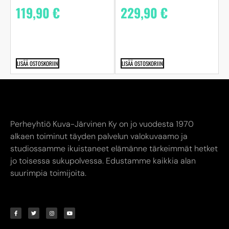
119,90
€
229,90
€
LISÄÄ OSTOSKORIIN
LISÄÄ OSTOSKORIIN
Perheyhtiö Kuva-Järvinen Ky on jo vuodesta 1970
alkaen toiminut täyden palvelun valokuvaamo ja
studiossamme ikuistaneet elämänne tärkeimmät hetket
jo toisessa sukupolvessa. Edustamme kaikkia alan
suurimpia toimijoita.