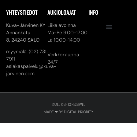
YHTEYSTIEDOT
AUKIOLOAJAT
INFO
Kuva-Järvinen KY
Liike avoinna
Annankatu
Ma-Pe 9.00-17.00
8,
24240 SALO
La 10.00-14.00
myymälä. (02) 731
Verkkokauppa
7911
24/7
asiakaspalvelu@kuva-
jarvinen.com
© ALL RIGHTS RESERVED
MADE ❤ BY DIGITAL PRIORITY