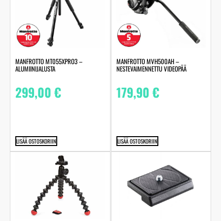
MANFROTTO MT055XPRO3 –
MANFROTTO MVH500AH –
ALUMIINIJALUSTA
NESTEVAIMENNETTU VIDEOPÄÄ
299,00
€
179,90
€
LISÄÄ OSTOSKORIIN
LISÄÄ OSTOSKORIIN