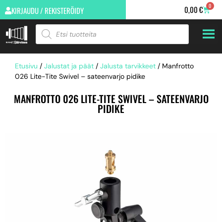
0
0,00
€
KIRJAUDU / REKISTERÖIDY
Etusivu
/
Jalustat ja päät
/
Jalusta tarvikkeet
/ Manfrotto
026 Lite-Tite Swivel – sateenvarjo pidike
MANFROTTO 026 LITE-TITE SWIVEL – SATEENVARJO
PIDIKE