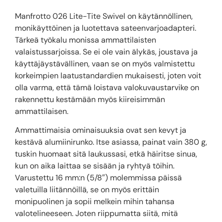
Manfrotto 026 Lite-Tite Swivel on käytännöllinen,
monikäyttöinen ja luotettava sateenvarjoadapteri.
Tärkeä työkalu monissa ammattilaisten
valaistussarjoissa. Se ei ole vain älykäs, joustava ja
käyttäjäystävällinen, vaan se on myös valmistettu
korkeimpien laatustandardien mukaisesti, joten voit
olla varma, että tämä loistava valokuvaustarvike on
rakennettu kestämään myös kiireisimmän
ammattilaisen.
Ammattimaisia ​​ominaisuuksia ovat sen kevyt ja
kestävä alumiinirunko. Itse asiassa, painat vain 380 g,
tuskin huomaat sitä laukussasi, etkä häiritse sinua,
kun on aika laittaa se sisään ja ryhtyä töihin.
Varustettu 16 mm:n (5/8″) molemmissa päissä
valetuilla liitännöillä, se on myös erittäin
monipuolinen ja sopii melkein mihin tahansa
valotelineeseen. Joten riippumatta siitä, mitä