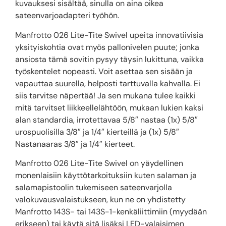
kuvauksesi sisältää, sinulla on aina oikea
sateenvarjoadapteri työhön.
Manfrotto 026 Lite-Tite Swivel upeita innovatiivisia
yksityiskohtia ovat myös pallonivelen puute; jonka
ansiosta tämä sovitin pysyy täysin lukittuna, vaikka
työskentelet nopeasti. Voit asettaa sen sisään ja
vapauttaa suurella, helposti tarttuvalla kahvalla. Ei
siis tarvitse näpertää! Ja sen mukana tulee kaikki
mitä tarvitset liikkeellelähtöön, mukaan lukien kaksi
alan standardia, irrotettavaa 5/8″ nastaa (1x) 5/8″
urospuolisilla 3/8″ ja 1/4″ kierteillä ja (1x) 5/8″
Nastanaaras 3/8″ ja 1/4″ kierteet.
Manfrotto 026 Lite-Tite Swivel on yäydellinen
monenlaisiin käyttötarkoituksiin kuten salaman ja
salamapistoolin tukemiseen sateenvarjolla
valokuvausvalaistukseen, kun ne on yhdistetty
Manfrotto 143S- tai 143S-1-kenkäliittimiin (myydään
erikseen) tai käytä sitä lisäksi LED-valaisimen