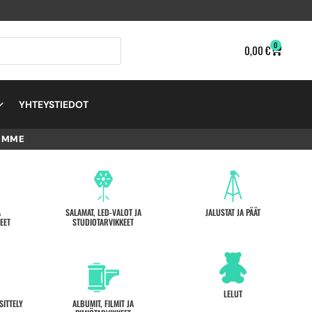
0
0,00
€
YHTEYSTIEDOT
EMME
A
SALAMAT, LED-VALOT JA
JALUSTAT JA PÄÄT
EET
STUDIOTARVIKKEET
LELUT
SITTELY
ALBUMIT, FILMIT JA