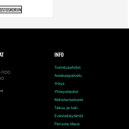
 OSTOSKORIIN
AT
INFO
a
Toimitusehdot
-17.00
Asiakaspalvelu
.00
Yritys
pa
Yhteystiedot
Rekisteriseloste
Takuu ja tuki
Evästekäytäntö
Peruuta tilaus