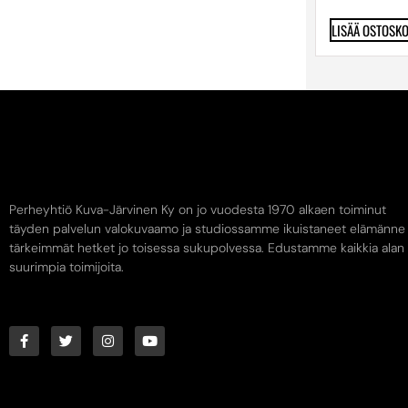
LISÄÄ OSTOSKO
Perheyhtiö Kuva-Järvinen Ky on jo vuodesta 1970 alkaen toiminut
täyden palvelun valokuvaamo ja studiossamme ikuistaneet elämänne
tärkeimmät hetket jo toisessa sukupolvessa. Edustamme kaikkia alan
suurimpia toimijoita.