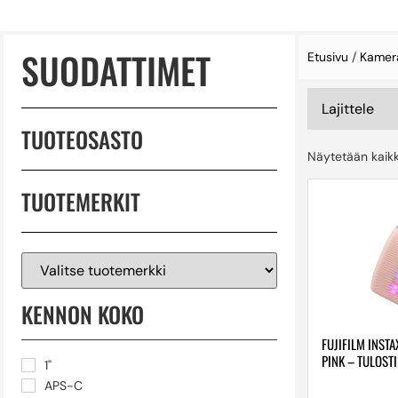
SUODATTIMET
Etusivu
/
Kamer
TUOTEOSASTO
Näytetään kaikk
TUOTEMERKIT
KENNON KOKO
FUJIFILM INSTA
PINK – TULOST
1"
APS-C