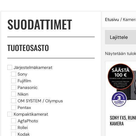
SUODATTIMET
Etusivu
/ Kamer
TUOTEOSASTO
Näytetään tulok
Järjestelmäkamerat
Sony
Fujifilm
Panasonic
Nikon
OM SYSTEM / Olympus
Pentax
Kompaktikamerat
SONY FX5, RUN
AgfaPhoto
KAMERA
Rollei
Kodak