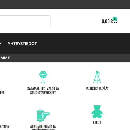
0
0,00
€
YHTEYSTIEDOT
EMME
A
SALAMAT, LED-VALOT JA
JALUSTAT JA PÄÄT
EET
STUDIOTARVIKKEET
LELUT
SITTELY
ALBUMIT, FILMIT JA