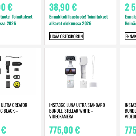
00
€
38,90
€
2 
tuote! Toimitukset
Ennakkotillaustuote! Toimitukset
Ennakk
ussa 2026
alkavat elokuussa 2026
Heinä
LISÄÄ OSTOSKORIIN
ENNAK
 ULTRA CREATOR
INSTA360 LUNA ULTRA STANDARD
INSTA
C BLACK –
BUNDLE, STELLAR WHITE –
BUNDL
VIDEOKAMERA
VIDEO
0
€
775,00
€
77