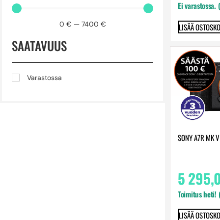
Ei varastossa. 
0
€
—
7400
€
LISÄÄ OSTOSKO
SAATAVUUS
Varastossa
SONY A7R MK V
5 295,
Toimitus heti!
LISÄÄ OSTOSKO