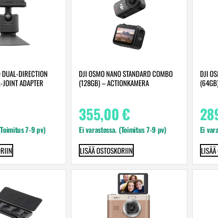
 DUAL-DIRECTION
DJI OSMO NANO STANDARD COMBO
DJI O
-JOINT ADAPTER
(128GB) – ACTIONKAMERA
(64GB
355,00
€
28
(Toimitus 7-9 pv)
Ei varastossa. (Toimitus 7-9 pv)
Ei var
RIIN
LISÄÄ OSTOSKORIIN
LISÄÄ