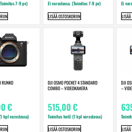
(Toimitus 7-9 pv)
Ei varastossa. (Toimitus 7-9 pv)
Ei var
RIIN
LISÄÄ OSTOSKORIIN
LISÄÄ
I RUNKO
DJI OSMO POCKET 4 STANDARD
DJI O
COMBO – VIDEOKAMERA
– VID
00
€
515,00
€
63
 (1 kpl varastossa)
Toimitus heti! (1 kpl varastossa)
Toimit
RIIN
LISÄÄ OSTOSKORIIN
LISÄÄ