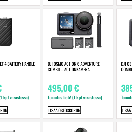
ET 4 BATTERY HANDLE
DJI OSMO ACTION 6 ADVENTURE
DJI O
COMBO – ACTIONKAMERA
COMBO
€
495,00
€
38
 (1 kpl varastossa)
Toimitus heti! (1 kpl varastossa)
Toimit
RIIN
LISÄÄ OSTOSKORIIN
LISÄÄ