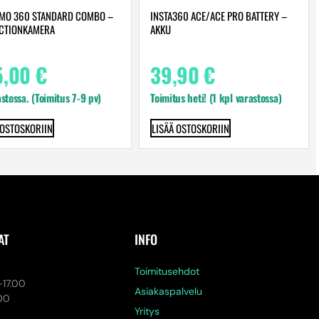
SMO 360 STANDARD COMBO –
INSTA360 ACE/ACE PRO BATTERY –
CTIONKAMERA
AKKU
5,00
€
39,90
€
astossa. (Toimitus 7-9 pv)
Toimitus heti! (1 kpl varastossa)
 OSTOSKORIIN
LISÄÄ OSTOSKORIIN
AT
INFO
a
Toimitusehdot
-17.00
Asiakaspalvelu
.00
Yritys