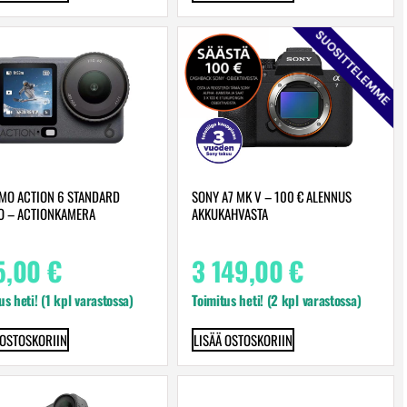
SUOSITTELEMME
SMO ACTION 6 STANDARD
SONY A7 MK V – 100 € ALENNUS
 – ACTIONKAMERA
AKKUKAHVASTA
5,00
€
3 149,00
€
us heti! (1 kpl varastossa)
Toimitus heti! (2 kpl varastossa)
 OSTOSKORIIN
LISÄÄ OSTOSKORIIN