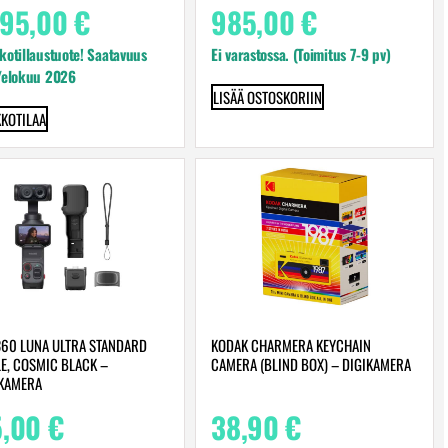
595,00
€
985,00
€
otillaustuote! Saatavuus
Ei varastossa. (Toimitus 7-9 pv)
/elokuu 2026
LISÄÄ OSTOSKORIIN
KOTILAA
360 LUNA ULTRA STANDARD
KODAK CHARMERA KEYCHAIN
E, COSMIC BLACK –
CAMERA (BLIND BOX) – DIGIKAMERA
KAMERA
5,00
€
38,90
€