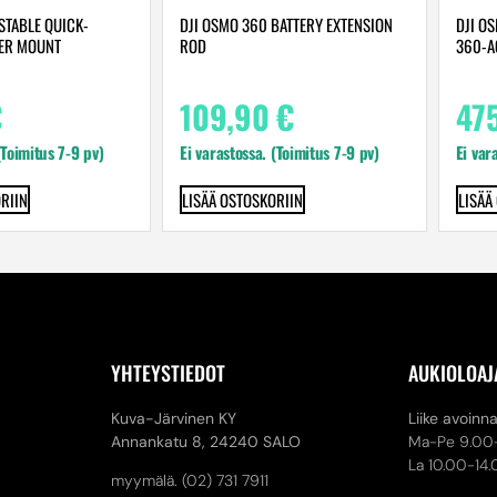
STABLE QUICK-
DJI OSMO 360 BATTERY EXTENSION
DJI O
TER MOUNT
ROD
360-A
€
109,90
€
47
(Toimitus 7-9 pv)
Ei varastossa. (Toimitus 7-9 pv)
Ei var
RIIN
LISÄÄ OSTOSKORIIN
LISÄÄ
YHTEYSTIEDOT
AUKIOLOAJ
Kuva-Järvinen KY
Liike avoinn
Annankatu 8,
24240 SALO
Ma-Pe 9.00
La 10.00-14
myymälä. (02) 731 7911