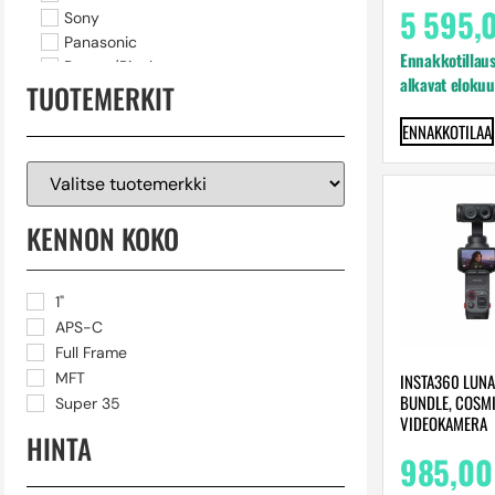
5 595,
Sony
Panasonic
Ennakkotillaus
Pentax/Ricoh
alkavat eloku
TUOTEMERKIT
Fujifilm
Olympus
ENNAKKOTILAA
Nikon
Videokamerat
Blackmagic Design
Sony
KENNON KOKO
360-kamerat
Pikakamerat
Filmikamerat
1"
Actionkamerat
APS-C
Action-kamera tarvikkeet
Full Frame
MFT
INSTA360 LUNA
BUNDLE, COSMI
Super 35
VIDEOKAMERA
HINTA
985,0