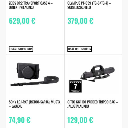
ZEISS CP.2 TRANSPORT CASE 4 –
OLYMPUS PT-059 (TG-6/TG-7) –
OBJEKTIIVILAUKKU
SUKELLUSKOTELO
629,00
€
379,00
€
LISÄÄ OSTOSKORIIN
LISÄÄ OSTOSKORIIN
SONY LCJ-RXF (RX100-SARJA), MUSTA
GITZO GC1101 PADDED TRIPOD BAG –
– LAUKKU
JALUSTALAUKKU
74,90
€
129,00
€