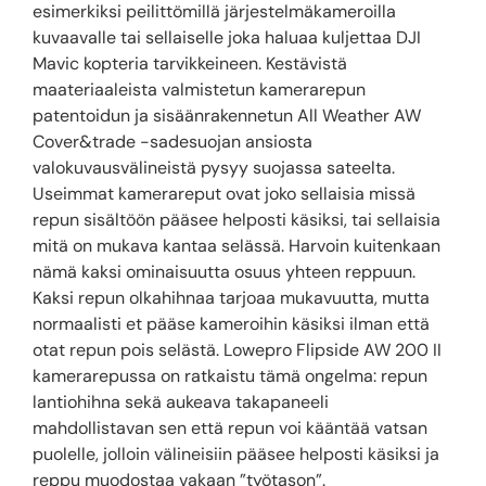
esimerkiksi peilittömillä järjestelmäkameroilla
kuvaavalle tai sellaiselle joka haluaa kuljettaa DJI
Mavic kopteria tarvikkeineen. Kestävistä
maateriaaleista valmistetun kamerarepun
patentoidun ja sisäänrakennetun All Weather AW
Cover&trade -sadesuojan ansiosta
valokuvausvälineistä pysyy suojassa sateelta.
Useimmat kamerareput ovat joko sellaisia missä
repun sisältöön pääsee helposti käsiksi, tai sellaisia
mitä on mukava kantaa selässä. Harvoin kuitenkaan
nämä kaksi ominaisuutta osuus yhteen reppuun.
Kaksi repun olkahihnaa tarjoaa mukavuutta, mutta
normaalisti et pääse kameroihin käsiksi ilman että
otat repun pois selästä. Lowepro Flipside AW 200 II
kamerarepussa on ratkaistu tämä ongelma: repun
lantiohihna sekä aukeava takapaneeli
mahdollistavan sen että repun voi kääntää vatsan
puolelle, jolloin välineisiin pääsee helposti käsiksi ja
reppu muodostaa vakaan ”työtason”.