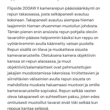
Flipside 200AW II kamerarepun pääsisäänkäynti on
repun takaosassa, josta selkäpaneeli avautuu
kokonaan. Takapaneeli avautuu aiempaa hieman
laajemmin hieman ohuemman muotoilun johdosta.
Tämän pienen eron ansiosta repun pohjalla oleviin
tavaroihin pääsee helpommin käsiksi kun reppu on
vyötäröremmin avulla käännetty vatsan puolelle.
Repun sisällä on tilava ja muokattava sisusta
kamevararusteille. Oletuksena kamera objektiivin
kanssa on repun alaosassa, ja muut
objektiivit/salamalaitteet ovat pehmustettujen
jakajien muodostamissa lokeroissa. Irroitettavien ja
siirreltävien väliseinien avulla repun sisusta on
mahdollista muokata haluamaasi muotoon ja omille
kameravarusteille sopivaksi. Repun selkää vasten
oleva takapaneeli on suhteellisen paksu, joten edes
omituisesti muotoillut tavarat eivät töki selkää kun
reppua kantaa selässä.