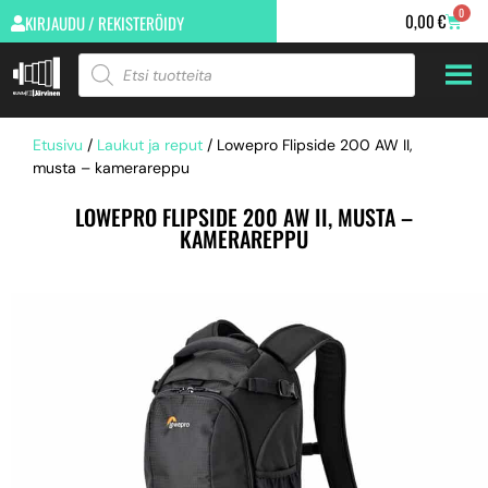
0
0,00
€
KIRJAUDU / REKISTERÖIDY
Etusivu
/
Laukut ja reput
/ Lowepro Flipside 200 AW II,
musta – kamerareppu
LOWEPRO FLIPSIDE 200 AW II, MUSTA –
KAMERAREPPU