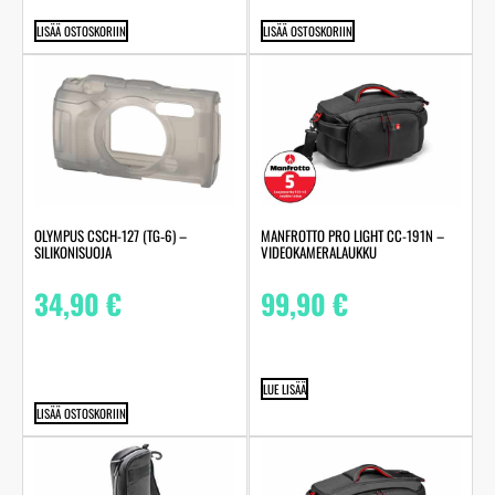
LISÄÄ OSTOSKORIIN
LISÄÄ OSTOSKORIIN
OLYMPUS CSCH-127 (TG‑6) –
MANFROTTO PRO LIGHT CC-191N –
SILIKONISUOJA
VIDEOKAMERALAUKKU
34,90
€
99,90
€
LUE LISÄÄ
LISÄÄ OSTOSKORIIN