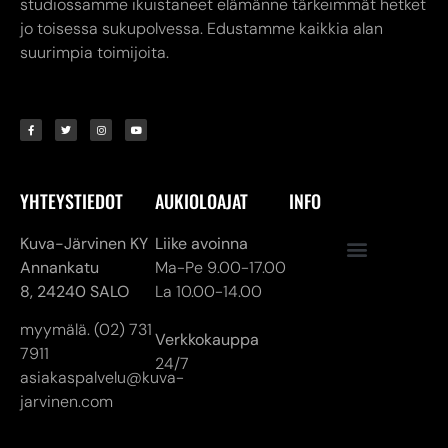
studiossamme ikuistaneet elämänne tärkeimmät hetket
jo toisessa sukupolvessa. Edustamme kaikkia alan
suurimpia toimijoita.
YHTEYSTIEDOT
AUKIOLOAJAT
INFO
Kuva-Järvinen KY
Liike avoinna
Annankatu
Ma-Pe 9.00-17.00
8,
24240 SALO
La 10.00-14.00
myymälä. (02) 731
Verkkokauppa
7911
24/7
asiakaspalvelu@kuva-
jarvinen.com