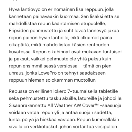
Hyvä lantiovyö on erinomainen lisä reppuun, jolla
kannetaan painavaakin kuormaa. Sen lisäksi että se
mahdollistaa repun kääntämisen etupuolelle,
Flipsiden pehmustettu ja suht leveä lannevyö jakaa
repun painon hyvin lantiolle, eikä olkaimet paina
olkapäitä, mikä mahdollistaa käsien rentouden
kuvatessa. Repun olkahihnat ovat mukavan tuntuiset
ja paksut, vaikkei pehmuste ole yhtä paksu kuin
repun ensimmäisessä versiossa – tämä on pieni
uhraus, jonka LowePro on tehnyt saadakseen
reppuun hieman solokamman muotoilun.
Repussa on erillinen lokero 7-tuumaisella tabletille
sekä pehmustettu tasku akuille, latureille ja johdoille.
Sisäänrakennettu All Weather AW Cover™ -sääsuoja
voidaan vetää repun yli ja antaa suojan sadetta,
lunta, pölyä ja hiekkaa vastaan. Repun kummallakin
sivulla on verkkotaskut, johon voi laittaa vesipullon