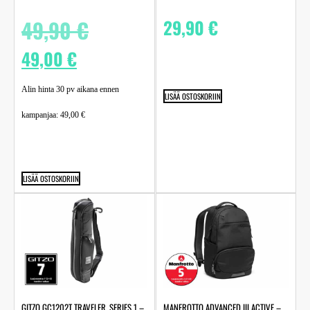
49,90
€
29,90
€
49,00
€
Alin hinta 30 pv aikana ennen
LISÄÄ OSTOSKORIIN
kampanjaa:
49,00
€
LISÄÄ OSTOSKORIIN
GITZO GC1202T TRAVELER, SERIES 1 –
MANFROTTO ADVANCED III ACTIVE –