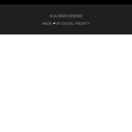
© ALL RIGHTS RESERVED
MADE ❤ BY DIGITAL PRIORITY