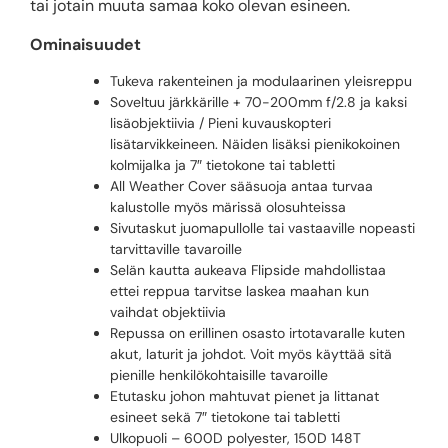
tai jotain muuta samaa koko olevan esineen.
Ominaisuudet
Tukeva rakenteinen ja modulaarinen yleisreppu
Soveltuu järkkärille + 70-200mm f/2.8 ja kaksi
lisäobjektiivia / Pieni kuvauskopteri
lisätarvikkeineen. Näiden lisäksi pienikokoinen
kolmijalka ja 7″ tietokone tai tabletti
All Weather Cover sääsuoja antaa turvaa
kalustolle myös märissä olosuhteissa
Sivutaskut juomapullolle tai vastaaville nopeasti
tarvittaville tavaroille
Selän kautta aukeava Flipside mahdollistaa
ettei reppua tarvitse laskea maahan kun
vaihdat objektiivia
Repussa on erillinen osasto irtotavaralle kuten
akut, laturit ja johdot. Voit myös käyttää sitä
pienille henkilökohtaisille tavaroille
Etutasku johon mahtuvat pienet ja littanat
esineet sekä 7″ tietokone tai tabletti
Ulkopuoli – 600D polyester, 150D 148T