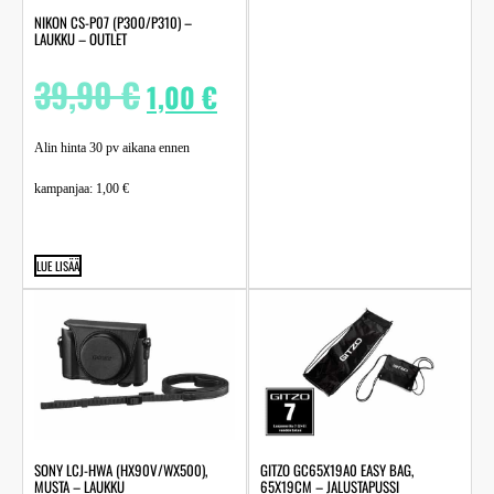
NIKON CS-P07 (P300/P310) –
LAUKKU – OUTLET
39,90
€
1,00
€
Alin hinta 30 pv aikana ennen
kampanjaa:
1,00
€
LUE LISÄÄ
SONY LCJ-HWA (HX90V/WX500),
GITZO GC65X19A0 EASY BAG,
MUSTA – LAUKKU
65X19CM – JALUSTAPUSSI