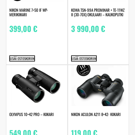
NIKON MARINE 7×50 IF WP-
KOWA TSN-99A PROMINAR + TE-11WZ
MERIKIIKARI
II (30-70X) OKULAARI – KAUKOPUTKI
399,00
€
3 990,00
€
LISÄÄ OSTOSKORIIN
LISÄÄ OSTOSKORIIN
NIKON ACULON A211 8×42- KIIKARI
OLYMPUS 10×42 PRO – KIIKARI
119,00
€
549,00
€