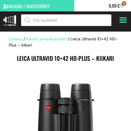
0
0,00
€
KIRJAUDU / REKISTERÖIDY
Etusivu
/
Kiikarit ja kaukoputket
/ Leica Ultravid 10×42 HD-
Plus – kiikari
LEICA ULTRAVID 10×42 HD-PLUS – KIIKARI