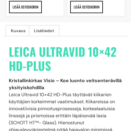
LISÄÄ OSTOSKORIIN
LISÄÄ OSTOSKORIIN
Kuvaus
Lisätiedot
LEICA ULTRAVID 10×42
HD-PLUS
Kristallinkirkas Visio – Koe luonto veitsenterävillä
yksityiskohdilla
Leica Ultravid 10×42 HD-Plus täyttävät kiikarien
käyttäjien korkeimmat vaatimukset. Kiikareissa on
innovatiivisia pinnoitusprosesseja, korkealaatuisia
linssejä ja prismoissa erittäin läpäisevää lasia
(SCHOTT HT™- Glass). Hienostunut
ohjauslevyjärjestelmä pitää hajavalon minimissä.