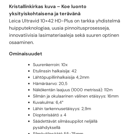
Kristallinkirkas kuva – Koe luonto
yksityiskohtaisena ja terävänä
Leica Ultravid 10×42 HD-Plus on tarkka yhdistelmä
huipputeknologiaa, uusia pinnoitusprosesseja,
innovatiivisia lasimateriaaleja sekä suuren optinen
osaaminen.
Ominaisuudet
Suurenkerroin: 10x
Etulinssin halkaisija: 42
Lähtöpupillinhalkaisija 4,2mm
Hämäräarvo: 20,5
Näkökentän laajuus (1000 metrissä): 112m
Silmän ja okulaarinen välinen etäisyys: 16mm
Kuvakulma: 6,4°
Lähin tarkennusetäisyys: 2,9m
Diopterisäätö ± 4
Säädettävät silmäsuppilot neljällä
pysähdyksellä
Silmävälinsäätö 55-75mm