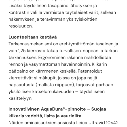
Lisäksi täydellinen tasapaino lähetyksen ja
kontrastin välillä varmistaa täyteläiset värit, selkeän
näkemyksen ja terävimmän yksityiskohtien
resoluution.
Luonteeltaan kestävä
Tarkennusmekanismi on erehtymättömän tasainen ja
vain 1,25 kierrosta takaa turvallisen, nopean ja tarkan
tarkennuksen. Ergonominen rakenne mahdollistaa
rennon ja väsymättömän havainnoinnin. Kiikarin
pääpaino on kämmenen keskellä. Patentoidut
kierrettävät silmäkupit, joissa on jopa neljä
napsautusta (mallista riippuen), tarjoavat parhaan
yksilöllisen katselumukavuuden – täydelliseen
käsittelyyn.
Innovatiivinen AquaDura®-pinnoite – Suojaa
kiikaria vedeltä, lialta ja vaurioilta.
Näiden ominaisuuksien ansiosta Leica Ultravid 10×42