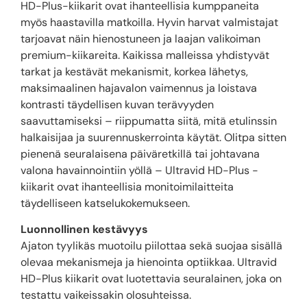
HD-Plus-kiikarit ovat ihanteellisia kumppaneita
myös haastavilla matkoilla. Hyvin harvat valmistajat
tarjoavat näin hienostuneen ja laajan valikoiman
premium-kiikareita. Kaikissa malleissa yhdistyvät
tarkat ja kestävät mekanismit, korkea lähetys,
maksimaalinen hajavalon vaimennus ja loistava
kontrasti täydellisen kuvan terävyyden
saavuttamiseksi – riippumatta siitä, mitä etulinssin
halkaisijaa ja suurennuskerrointa käytät. Olitpa sitten
pienenä seuralaisena päiväretkillä tai johtavana
valona havainnointiin yöllä – Ultravid HD-Plus -
kiikarit ovat ihanteellisia monitoimilaitteita
täydelliseen katselukokemukseen.
Luonnollinen kestävyys
Ajaton tyylikäs muotoilu piilottaa sekä suojaa sisällä
olevaa mekanismeja ja hienointa optiikkaa. Ultravid
HD-Plus kiikarit ovat luotettavia seuralainen, joka on
testattu vaikeissakin olosuhteissa.