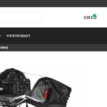
0
0,00
€
YHTEYSTIEDOT
EMME
L-E-