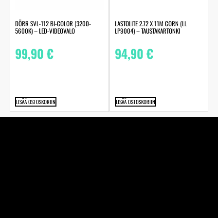
LASTOLITE 2.72 X 11M CORN (LL
DÖRR SVL-112 BI-COLOR (3200-
LP9004) – TAUSTAKARTONKI
5600K) – LED-VIDEOVALO
94,90
€
99,90
€
LISÄÄ OSTOSKORIIN
LISÄÄ OSTOSKORIIN
Perheyhtiö Kuva-Järvinen Ky on jo vuodesta 1970
alkaen toiminut täyden palvelun valokuvaamo ja
studiossamme ikuistaneet elämänne tärkeimmät hetket
jo toisessa sukupolvessa. Edustamme kaikkia alan
suurimpia toimijoita.