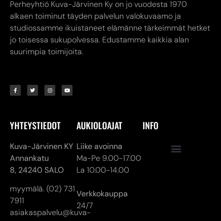
YHTEYSTIEDOT
AUKIOLOAJAT
INFO
Kuva-Järvinen KY
Liike avoinna
Annankatu
Ma-Pe 9.00-17.00
8,
24240 SALO
La 10.00-14.00
myymälä. (02) 731
Verkkokauppa
7911
24/7
asiakaspalvelu@kuva-
jarvinen.com
© ALL RIGHTS RESERVED