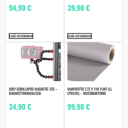
94,90
€
39,90
€
LISÄÄ OSTOSKORIIN
LISÄÄ OSTOSKORIIN
MANFROTTO 2.72 X 11M FLINT (LL
JOBY GORILLAPOD MAGNETIC 325 –
LP9026) – TAUSTAKARTONKI
MAGNEETTIMINIJALUSTA
99,90
€
34,90
€