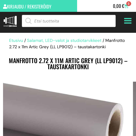
0
0,00
€
KIRJAUDU / REKISTERÖIDY
Etusivu
/
Salamat, LED-valot ja studiotarvikkeet
/ Manfrotto
2.72 x 11m Artic Grey (LL LP9012) – taustakartonki
MANFROTTO 2.72 X 11M ARTIC GREY (LL LP9012) –
TAUSTAKARTONKI