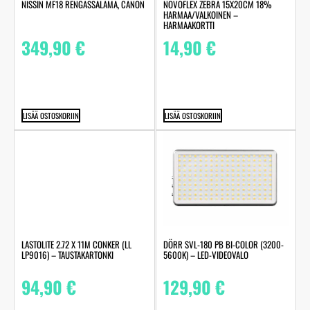
NISSIN MF18 RENGASSALAMA, CANON
NOVOFLEX ZEBRA 15X20CM 18%
HARMAA/VALKOINEN –
HARMAAKORTTI
349,90
€
14,90
€
LISÄÄ OSTOSKORIIN
LISÄÄ OSTOSKORIIN
LASTOLITE 2.72 X 11M CONKER (LL
DÖRR SVL-180 PB BI-COLOR (3200-
LP9016) – TAUSTAKARTONKI
5600K) – LED-VIDEOVALO
94,90
€
129,90
€