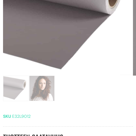
SKU
E32L9012