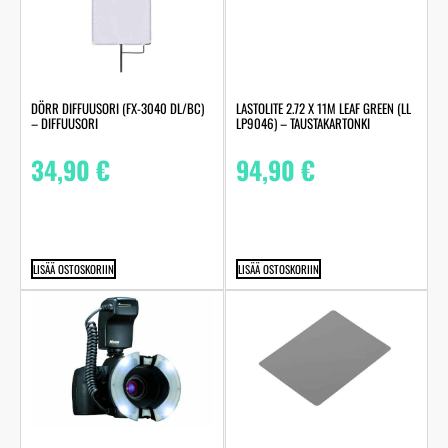
LASTOLITE 2.72 X 11M LEAF GREEN (LL
DÖRR DIFFUUSORI (FX-3040 DL/BC)
LP9046) – TAUSTAKARTONKI
– DIFFUUSORI
94,90
€
34,90
€
LISÄÄ OSTOSKORIIN
LISÄÄ OSTOSKORIIN