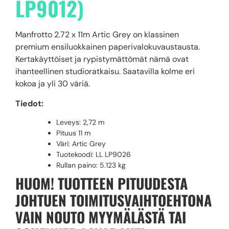
LP9012)
Manfrotto 2.72 x 11m Artic Grey on klassinen
premium ensiluokkainen paperivalokuvaustausta.
Kertakäyttöiset ja rypistymättömät nämä ovat
ihanteellinen studioratkaisu. Saatavilla kolme eri
kokoa ja yli 30 väriä.
Tiedot:
Leveys: 2,72 m
Pituus 11 m
Väri: Artic Grey
Tuotekoodi: LL LP9026
Rullan paino:
5.123 kg
HUOM! TUOTTEEN PITUUDESTA
JOHTUEN TOIMITUSVAIHTOEHTONA
VAIN NOUTO MYYMÄLÄSTÄ TAI