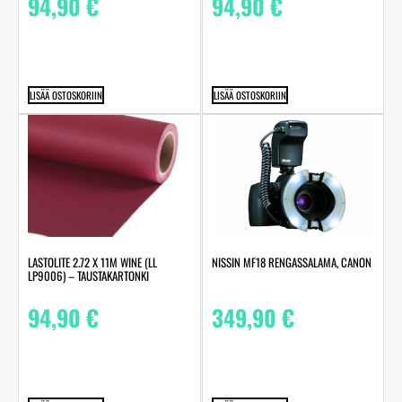
94,90
€
94,90
€
LISÄÄ OSTOSKORIIN
LISÄÄ OSTOSKORIIN
LASTOLITE 2.72 X 11M WINE (LL
NISSIN MF18 RENGASSALAMA, CANON
LP9006) – TAUSTAKARTONKI
94,90
€
349,90
€