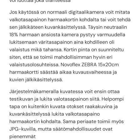
voi luottaa joka tilanteessa
Jos käytössä on normaali digitaalikamera voit mitata
valkotasapainon harmaakortin kohdalta tai voit tehdä
sen jälkikäteen kuvankäsittelyssä. Täysin neutraalin
18% harmaan ansiosta kamera pystyy varmuudella
lukitsemaan väritasapainon aina kohdilleen oli
valaistus mikä tahansa. Kortin pinta on suunniteltu
siten, että se toimii mahdollisimman hyvin eri
valaistusolosuhteissa. Novoflex ZEBRA 15x20cm
harmaakortti säästää aikaa kuvausvaiheessa ja
kuvien jälkikäsittelyssä.
Järjestelmäkameralla kuvatessa voit ensin ottaa
testikuvan ja lukita valotasapainon siitä. Helpompi
tapa on kuitenkin kuvata otokset raakakuvina ja
kuvankäsittelyssä lukita valkotasapaino
harmaakortin kohdalta. Sama periaate toimii myös
JPG-kuvilla, mutta säätömahdollisuudet ovat
pienemmät