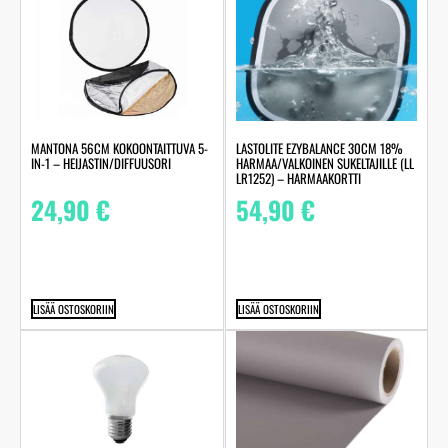
LASTOLITE EZYBALANCE 30CM 18%
MANTONA 56CM KOKOONTAITTUVA 5-
HARMAA/VALKOINEN SUKELTAJILLE (LL
IN-1 – HEIJASTIN/DIFFUUSORI
LR1252) – HARMAAKORTTI
54,90
€
24,90
€
LISÄÄ OSTOSKORIIN
LISÄÄ OSTOSKORIIN