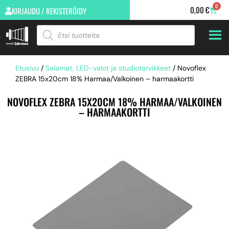
0
0,00
€
KIRJAUDU / REKISTERÖIDY
Etusivu
/
Salamat, LED-valot ja studiotarvikkeet
/ Novoflex
ZEBRA 15x20cm 18% Harmaa/Valkoinen – harmaakortti
NOVOFLEX ZEBRA 15X20CM 18% HARMAA/VALKOINEN
– HARMAAKORTTI