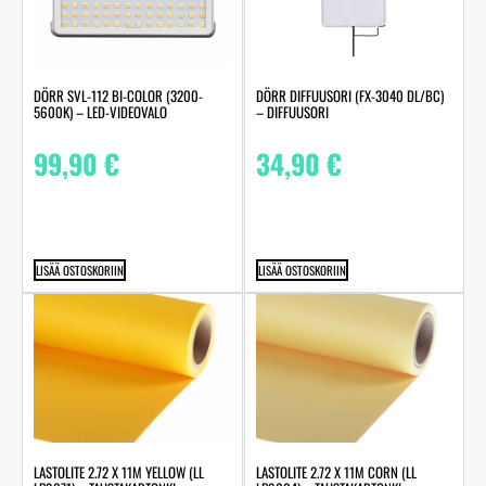
DÖRR SVL-112 BI-COLOR (3200-
DÖRR DIFFUUSORI (FX-3040 DL/BC)
5600K) – LED-VIDEOVALO
– DIFFUUSORI
99,90
€
34,90
€
LISÄÄ OSTOSKORIIN
LISÄÄ OSTOSKORIIN
LASTOLITE 2.72 X 11M YELLOW (LL
LASTOLITE 2.72 X 11M CORN (LL