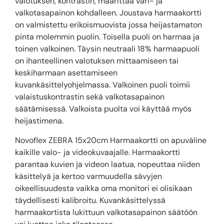
valotuksen, kontrastin, määrittää väri- ja
valkotasapainon kohdalleen. Joustava harmaakortti
on valmistettu erikoismuovista jossa heijastamaton
pinta molemmin puolin. Toisella puoli on harmaa ja
toinen valkoinen. Täysin neutraali 18% harmaapuoli
on ihanteellinen valotuksen mittaamiseen tai
keskiharmaan asettamiseen
kuvankäsittelyohjelmassa. Valkoinen puoli toimii
valaistuskontrastin sekä valkotasapainon
säätämisessä. Valkoista puolta voi käyttää myös
heijastimena.
Novoflex ZEBRA 15x20cm Harmaakortti on apuväline
kaikille valo- ja videokuvaajalle. Harmaakortti
parantaa kuvien ja videon laatua, nopeuttaa niiden
käsittelyä ja kertoo varmuudella sävyjen
oikeellisuudesta vaikka oma monitori ei olisikaan
täydellisesti kalibroitu. Kuvankäsittelyssä
harmaakortista lukittuun valkotasapainon säätöön